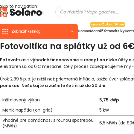
Skip to navigation
Skip to main content
MONTÁŽ UŽ DO 30 DNÍ
Domov
Montáž fotovoltaiky
Kont
Zobraziť katalóg
Fotovoltika na splátky už od 
Fotovoltika + výhodné financovanie = recept na nízke účty a 
elektráreň už od 6 € mesačne. Celý proces zabezpečujeme my – od
Úrok 2,89 % p. a. je nižší než priemerná inflácia, takže úver splác
ponukou. Nečakajte a začnite šetriť už do 30 dní.
Inštalovaný výkon
5,75 kWp
Menič napätia (on-grid)
5 kW
Vhodné pre domácnosť s ročnou spotrebou
6,5 MWh (do 80
(MWh)