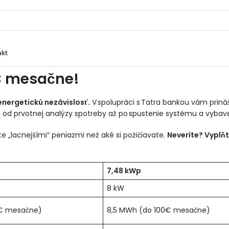
akt
6€ mesačne!
energetickú nezávislosť.
V spolupráci s Tatra bankou vám prináš
 prvotnej analýzy spotreby až po spustenie systému a vybavenie 
ate „lacnejšími“ peniazmi než aké si požičiavate.
Neveríte? Vyplň
7,48 kWp
8 kW
€ mesačne)
8,5 MWh (do 100€ mesačne)