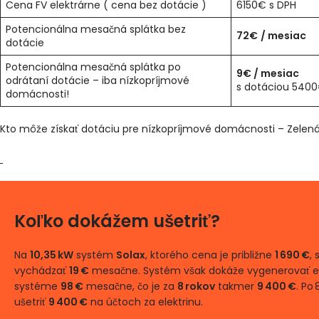
Cena FV elektrárne ( cena bez dotácie )
6150€ s DPH
Potencionálna mesačná splátka bez
72€
/ mesiac
dotácie
Potencionálna mesačná splátka po
9€
/ mesiac
odrátaní dotácie – iba nízkopríjmové
s dotáciou 540
domácnosti!
Kto môže získať dotáciu pre nízkopríjmové domácnosti – Zelená
Koľko dokážem ušetriť?
Na
10,35 kW
systém
Solax
, ktorého cena je približne
1 690 €
,
vychádzať
19 €
mesačne. Systém však dokáže vygenerovať elek
systéme
98 €
mesačne, čo je za
8 rokov
takmer
9 400 €
. Po
ušetriť
9 400 €
na účtoch za elektrinu.