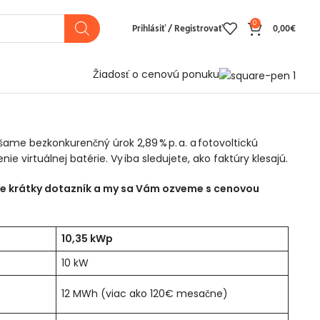
0
Prihlásiť / Registrovať
0,00
€
Žiadosť o cenovú ponuku
ame bezkonkurenčný úrok 2,89 % p. a. a fotovoltickú
virtuálnej batérie. Vy iba sledujete, ako faktúry klesajú.
te krátky dotazník a my sa Vám ozveme s cenovou
10,35 kWp
10 kW
12 MWh (viac ako 120€ mesačne)