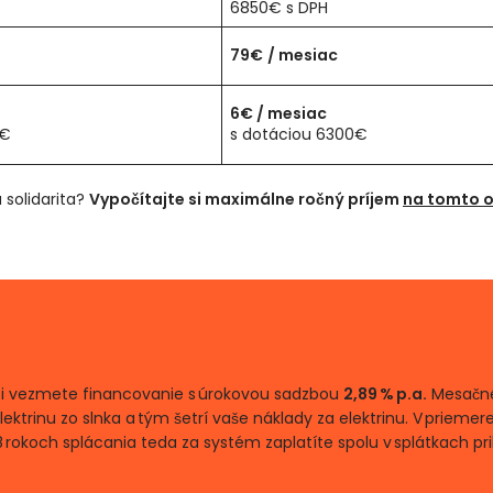
6850€ s DPH
79€
/ mesiac
6€
/ mesiac
0€
s dotáciou 6300€
 solidarita?
Vypočítajte si maximálne ročný príjem
na tomto 
 si vezmete financovanie s úrokovou sadzbou
2,89 % p.a.
Mesačné
trinu zo slnka a tým šetrí vaše náklady za elektrinu. V prieme
 8 rokoch splácania teda za systém zaplatíte spolu v splátkach pr