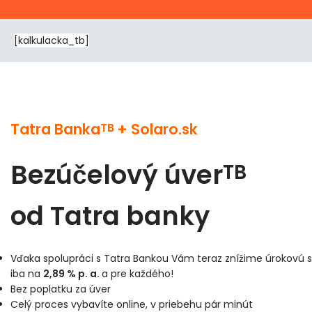
[kalkulacka_tb]
Tatra Banka
+ Solaro.sk
TB
Bezúčelový úver
TB
od Tatra banky
Vďaka spolupráci s Tatra Bankou Vám teraz znížime úrokovú
iba na
2,89 % p. a.
a pre každého!
Bez poplatku za úver
Celý proces vybavíte online, v priebehu pár minút