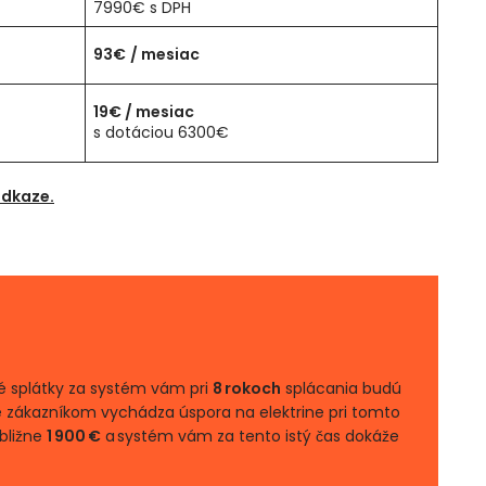
7990€ s DPH
93€
/ mesiac
19€
/ mesiac
s dotáciou 6300€
odkaze.
 splátky za systém vám pri
8 rokoch
splácania budú
re zákazníkom vychádza úspora na elektrine pri tomto
ibližne
1 900 €
a systém vám za tento istý čas dokáže