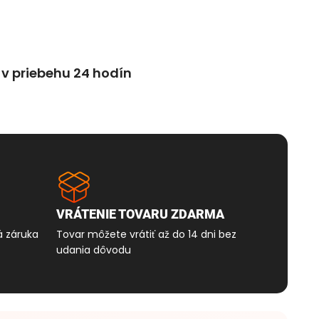
v priebehu 24 hodín
VRÁTENIE TOVARU ZDARMA
á záruka
Tovar môžete vrátiť až do 14 dni bez
udania dôvodu