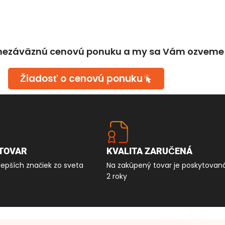
 nezáväznú cenovú ponuku a my sa Vám ozveme 
Žiadosť o cenovú ponuku
TOVAR
KVALITA ZARUČENÁ
lepších značiek zo sveta
Na zakúpený tovar je poskytovan
2 roky