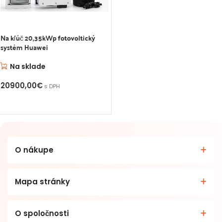
Na kľúč 20,35kWp fotovoltický
systém Huawei
Na sklade
20900,00
€
s DPH
PRIDAŤ DO KOŠÍKA
O nákupe
Mapa stránky
O spoločnosti