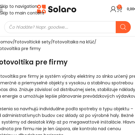
Skip to navigation
0
0,00
Skip to main content
Domov
Fotovoltické sety
Fotovoltaika na kľúč
otovoltika pre firmy
otovoltika pre firmy
tovoltika pre firmy je systém výroby elektriny zo slnka určený pr
merčné a priemyselné objekty s vysokou a stabilnou spotrebou
max.
čas dňa. Znižuje závislosť od distribučnej siete, stabilizuje náklad
 energie a umožňuje lepšie plánovanie prevádzkových výdavkov
1
ešenia sa navrhujú individuálne podľa spotreby a typu objektu –
1
0,00€
 administratívnych budov cez sklady až po výrobné haly. Bežné
1
 systémy od desiatok kWp až po megawattové inštalácie. Hlavn
dnota pre firmu nie je len úspora, ale kontrola nad cenou