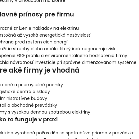
ektriny v dlhodobom horizonte.
3
lavné prínosy pre firmu
razné zníženie nákladov na elektrinu
astočná až vysoká energetická nezávislosť
É
hrana pred rastom cien energií
užitie strechy alebo areálu, ktorý inak negeneruje zisk
&Play
epšenie ESG profilu a environmentálneho hodnotenia firmy
t, On-grid
chla návratnosť investície pri správne dimenzovanom systéme
re aké firmy je vhodná
2,00
€
s
ýrobné a priemyselné podniky
gistické centrá a sklady
dministratívne budovy
tail a obchodné prevádzky
ay
t, On-grid
rmy s vysokou dennou spotrebou elektriny
ko to funguje v praxi
ektrina vyrobená počas dňa sa spotrebúva priamo v prevádzke,
3,00
€
s