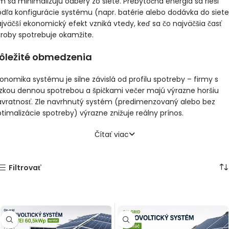
m sa minimalizujú odbery zo siete. Prebytočná energia sa rieši
dľa konfigurácie systému (napr. batérie alebo dodávka do siete
jväčší ekonomický efekt vzniká vtedy, keď sa čo najväčšia časť
lay
roby spotrebuje okamžite.
id Huawei
ôležité obmedzenia
9,00
€
s
onomika systému je silne závislá od profilu spotreby – firmy s
zkou dennou spotrebou a špičkami večer majú výrazne horšiu
ávratnosť. Zle navrhnutý systém (predimenzovaný alebo bez
timalizácie spotreby) výrazne znižuje reálny prínos.
Čítať viac
Filtrovať