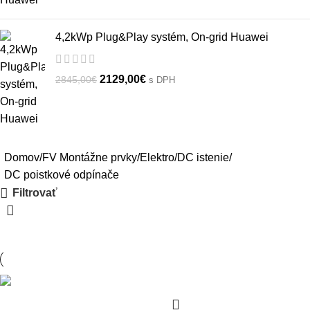
4,2kWp Plug&Play systém, On-grid Huawei
2129,00
€
2845,00
€
s DPH
Domov
FV Montážne prvky
Elektro
DC istenie
DC poistkové odpínače
Filtrovať