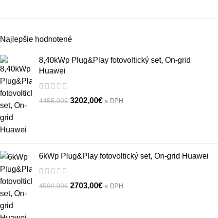
Najlepšie hodnotené
8,40kWp Plug&Play fotovoltický set, On-grid
Huawei
3202,00
€
4455,00
€
s DPH
6kWp Plug&Play fotovoltický set, On-grid Huawei
2703,00
€
4590,00
€
s DPH