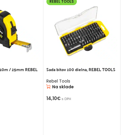
REBEL TOOLS
í 10m / 25mm REBEL
Sada bitov 100 dielna, REBEL TOOLS
Rebel Tools
Na sklade
14,10
€
s DPH
PRIDAŤ DO KOŠÍKA
OŠÍKA