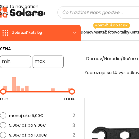
Skip to navigation
Skip to main content
MONTÁŽ UŽ DO 30 DNÍ
Domov
Montáž fotovoltaiky
Kont
Zobraziť katalóg
CENA
Domov
Náradie
Ručne 
min.
max.
Zobrazuje sa 14 výsledko
min.
max.
2
menej ako 5,00€
3
5,00€ až po 9,00€
2
9,00€ až po 10,00€