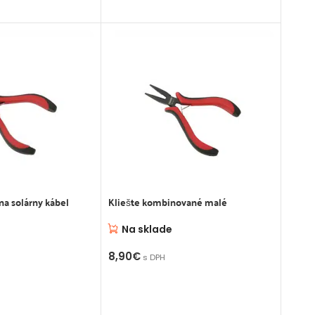
 na solárny kábel
Kliešte kombinované malé
Na sklade
8,90
€
s DPH
OŠÍKA
PRIDAŤ DO KOŠÍKA