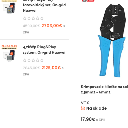
fotovoltický set, On-grid
Huawei
2703,00
€
4590,00
€
s
DPH
4,2kWp Plug&Play
systém, On-grid Huawei
2129,00
€
2845,00
€
s
DPH
Krimpovacie kliešte na so
2,5mm2 – 6mm2
VCX
Na sklade
17,90
€
s DPH