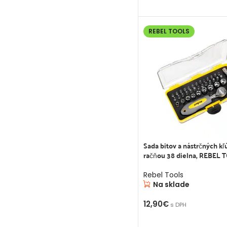
PRIDAŤ DO KOŠÍKA
REBEL TOOLS
Sada bitov a nástrčných kľ
račňou 38 dielna, REBEL 
Rebel Tools
Na sklade
12,90
€
s DPH
PRIDAŤ DO KOŠÍKA