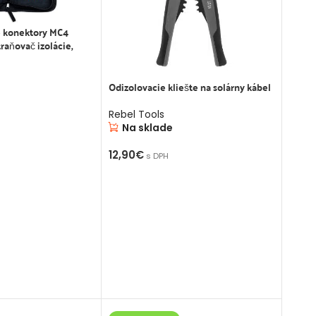
e konektory MC4
raňovač izolácie,
Odizolovacie kliešte na solárny kábel
Rebel Tools
Na sklade
OŠÍKA
12,90
€
s DPH
PRIDAŤ DO KOŠÍKA