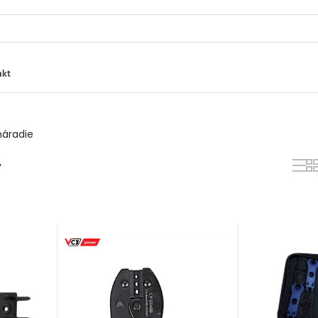
akt
náradie
v