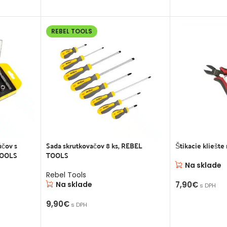
REBEL TOOLS
účov s
Sada skrutkovačov 8 ks, REBEL
Štikacie kliešte
TOOLS
TOOLS
Na sklade
Rebel Tools
Na sklade
7,90
€
s DPH
PRIDAŤ DO K
9,90
€
s DPH
PRIDAŤ DO KOŠÍKA