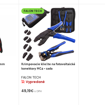
FALON TECH
0mm
Krimpovacie kliešte na fotovoltaické
konektory MC4 – sada
FALON TECH
Vypredané
49,19
€
s DPH
VIAC INFO