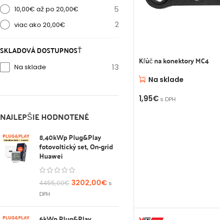
5
10,00€ až po 20,00€
2
viac ako 20,00€
SKLADOVÁ DOSTUPNOSŤ
Kľúč na konektory MC4
13
Na sklade
Na sklade
1,95
€
s DPH
PRIDAŤ DO KOŠÍKA
NAJLEPŠIE HODNOTENÉ
8,40kWp Plug&Play
fotovoltický set, On-grid
Huawei
3202,00
€
4455,00
€
s
DPH
6kWp Plug&Play