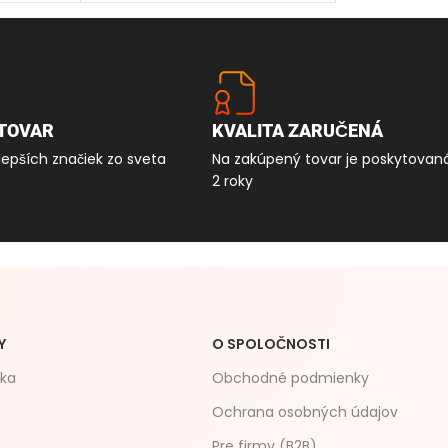
TOVAR
KVALITA ZARUČENÁ
lepších značiek zo sveta
Na zakúpený tovar je poskytovan
2 roky
Y
O SPOLOČNOSTI
čka
Obchodné podmienky
Ochrana osobných údajov
Pre firmy (B2B)