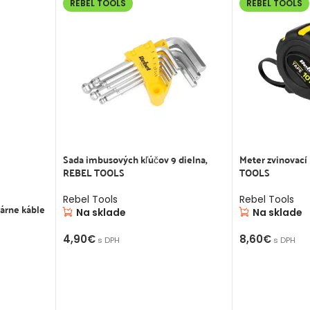
REBEL TOOLS
REBEL TOOLS
Sada imbusových kľúčov 9 dielna,
Meter zvinovac
REBEL TOOLS
TOOLS
Rebel Tools
Rebel Tools
lárne káble
Na sklade
Na sklade
4,90
€
8,60
€
s DPH
s DPH
PRIDAŤ DO KOŠÍKA
PRIDAŤ DO K