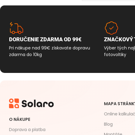
DORUČENIE ZDARMA OD 99€
ZNAČKOVÝ 
Pri nákupe nad 99€ získavate dopravu
Výber tých naj
zdarma do 10kg
fotovoltiky
MAPA STRÁNK
Online kalkula
O NÁKUPE
Blog
Doprava a platba
Montáže