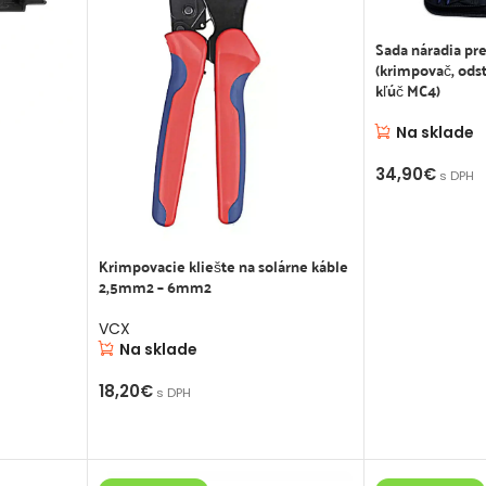
Sada náradia pr
(krimpovač, odst
kľúč MC4)
Na sklade
34,90
€
s DPH
PRIDAŤ DO K
Krimpovacie kliešte na solárne káble
2,5mm2 – 6mm2
VCX
Na sklade
18,20
€
s DPH
PRIDAŤ DO KOŠÍKA