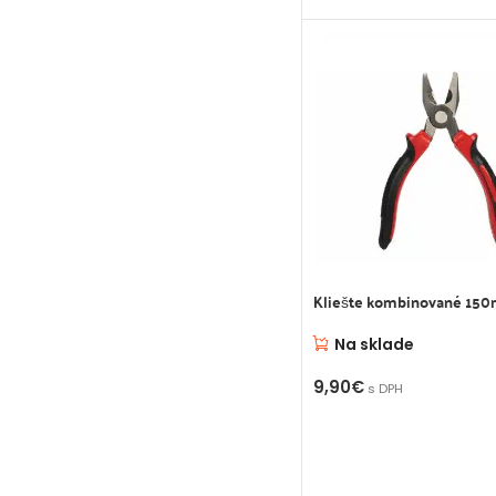
Kliešte kombinované 15
Na sklade
9,90
€
s DPH
PRIDAŤ DO KOŠÍKA