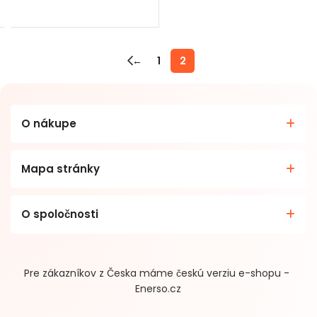
VIAC INFO
←
1
2
O nákupe
Mapa stránky
O spoločnosti
Pre zákazníkov z Česka máme českú verziu e-shopu -
Enerso.cz