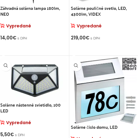
Záhradná solárna lampa 180lm,
Solárne pouličné svetlo, LED,
NEO
4300lm, VIDEX
Vypredané
Vypredané
14,00
€
219,00
€
s DPH
s DPH
VIAC INFO
VIAC INFO
Solárne nástenné svietidlo, 100
LED
Vypredané
Solárne číslo domu, LED
5,50
€
s DPH