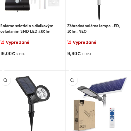
2,00
€
s
ay
Solárne svietidlo s diaľkovým
Záhradná solárna lampa LED,
t, On-grid
ovládaním SMD LED 450lm
10lm, NEO
Vypredané
Vypredané
3,00
€
s
19,00
€
9,90
€
s DPH
s DPH
VIAC INFO
VIAC INFO
lay
id Huawei
9,00
€
s