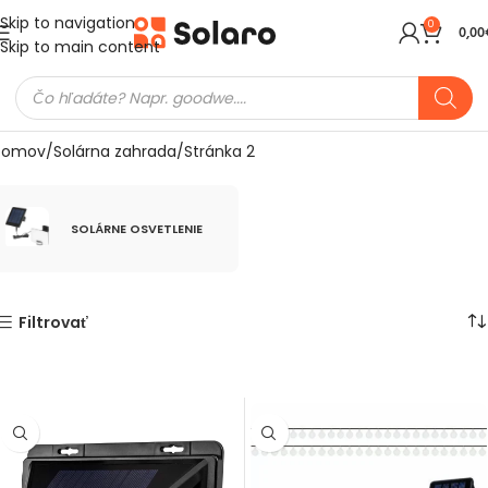
Skip to navigation
0
0,00
Skip to main content
Domov
Solárna zahrada
Stránka 2
SOLÁRNE OSVETLENIE
max.
Filtrovať
10
13
6
9