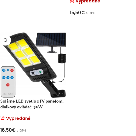
Vypredané
VIAC INFO
15,50
€
s DPH
VIAC INFO
Solárne LED svetlo s FV panelom,
diaľkový ovládač, 36W
Vypredané
16,50
€
s DPH