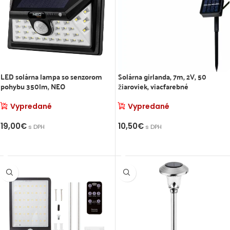
8
7
4
LED solárna lampa so senzorom
Solárna girlanda, 7m, 2V, 50
pohybu 350lm, NEO
žiaroviek, viacfarebné
Vypredané
Vypredané
2
19,00
€
10,50
€
s DPH
s DPH
VIAC INFO
VIAC INFO
É
&Play
t, On-grid