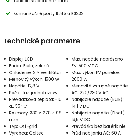
funkcia studeného štartu
komunikačné porty RJ45 a RS232
Technické parametre
Displej: LCD
Max. napätie naprázdno
Farba: Biela, zelená
FV: 500 V DC
Chladenie: 2 × ventilátor
Max. výkon FV panelov:
Menovitý výkon: 1500 W
2000 W
Napätie: 12,8 V
Menovité vstupné napätie
Počet fáz: jednofázový
AC: 220/230 V AC
Prevádzková teplota: -10
Nabíjacie napätie (Bulk):
až 55 °C
14,1 V DC
Rozmery: 330 × 278 × 98
Nabíjacie napätie (Float):
mm
13,5 V DC
Typ: Off-grid
Prevádzka bez batérií: nie
Výrobca: Qoltec
Prúd nabíjania AC: 60 A