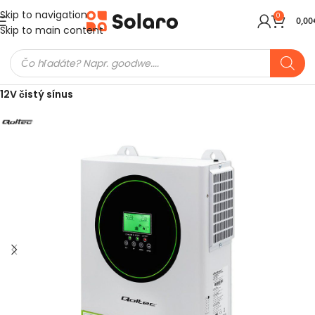
Skip to navigation
0
0,00
Skip to main content
Domov
Meniče a batérie
Ostrovné meniče (Off-Grid)
12V čistý sínus