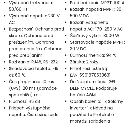
Výstupná frekvencia:
Prúd nabíjania MPPT: 100 A
50/60 Hz
Rozsah napätia MPPT: 30-
Výstupné napätie: 230 V
500 V DC
AC
Rozsah vstupného
Bezpečnosť: Ochrana proti
napätia AC: 170-280 V AC
skratu, Ochrana pred
Špičkový výkon: 3000 W
preťažením, Ochrana
Štartovacie napätie MPPT:
pred prehriatím, Ochrana
30 V DC
pred prebíjaním
Účinnosť meniča: 94 %
Rozhranie: RJ45, RS-232
Záruka: 2 roky
Skladovacia teplota: -15
Hmotnosť: 5.05 kg
až 60 ℃
EAN: 5901878538631
Čas prepínania: 10 ms
Ďalšie informácie: GEL,
(UPS), 20 ms (domáce
DEEP CYCLE, Podporuje
spotrebiče) ms
batérie AGM
Hlučnosť: 45 dB
Obsah balenia: 1 x Solárny
Priebeh výstupného
invertor 1 x Návod na
napätia: Čistá sínusoida
použitie 1 x Protokol o
montáži zariadenia