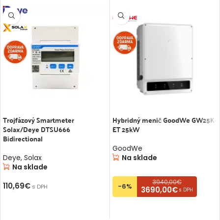
Trojfázový Smartmeter
Hybridný menič GoodWe GW25K-
Solax/Deye DTSU666
ET 25kW
Bidirectional
GoodWe
Deye
,
Solax
Na sklade
Na sklade
3940,00€
110,69
€
-6%
s DPH
3690,00€
s DPH
PRIDAŤ DO KOŠÍKA
PRIDAŤ DO KOŠÍKA