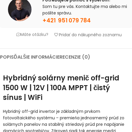
Potrebujete pomoc s výberom?
Som tu pre vás. Kontaktujte ma alebo mi
pošlite správu.
+421 951 079 784
Máte otázku?
Pridať do nákupného zoznamu
POPIS
ĎALŠIE INFORMÁCIE
RECENZIE (0)
Hybridný solárny menič off-grid
1500 W | 12V | 100A MPPT | čistý
sínus | WiFi
Hybridný off-grid invertor je základným prvkom
fotovoltaického systému – premieňa jednosmerný prúd zo
solárnych panelov na stabilný striedavý prúd pre napájanie
domácich spotrebičov. Zároveň riadi tok energie medzi