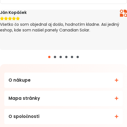
Peter Pillár





iný
tovar došiel v poriadku, Dodanie trvalo 4 dni od objednan
(eshop ma informoval o meškaní). Inak všetko O.K :)
O nákupe
Mapa stránky
O spoločnosti