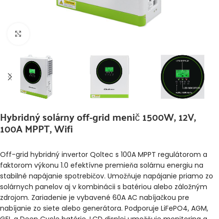
Klikni pre zväčšenie
Hybridný solárny off-grid menič 1500W, 12V,
100A MPPT, Wifi
Off-grid hybridný invertor Qoltec s 100A MPPT regulátorom a
faktorom výkonu 1.0 efektívne premieňa solárnu energiu na
stabilné napájanie spotrebičov. Umožňuje napájanie priamo zo
solárnych panelov aj v kombinácii s batériou alebo záložným
zdrojom. Zariadenie je vybavené 60A AC nabíjačkou pre
nabíjanie zo siete alebo generátora. Podporuje LiFePO4, AGM,