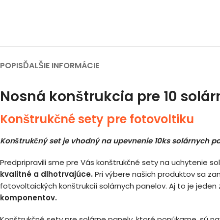
POPIS
ĎALŠIE INFORMÁCIE
Nosná konštrukcia pre 10 solá
Konštrukčné sety pre fotovoltiku
Konštrukčný set je vhodný na upevnenie 10ks solárnych pa
Predpripravili sme pre Vás konštrukčné sety na uchytenie so
kvalitné a dlhotrvajúce.
Pri výbere našich produktov sa za
fotovoltaických konštrukcií solárnych panelov. Aj to je jede
komponentov.
Konštrukčné sety pre solárne panely, ktoré ponúkame, sú na