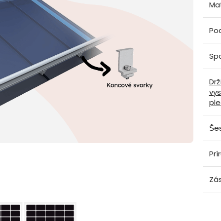
Ma
Po
Spo
Drž
vy
pl
Šes
Prí
Zás