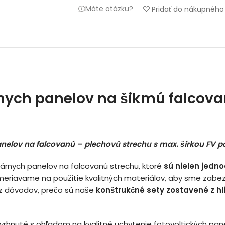
Máte otázku?
Pridať do nákupnéh
rnych panelov na šikmú falcova
nelov na falcovanú – plechovú strechu s max. šírkou FV p
lárnych panelov na falcovanú strechu, ktoré
sú nielen jedno
meriavame na použitie kvalitných materiálov, aby sme zabezp
n z dôvodov, prečo sú naše
konštrukčné sety zostavené z h
vrhnuté s ohľadom na kvalitné uchytenie fotovoltických pane