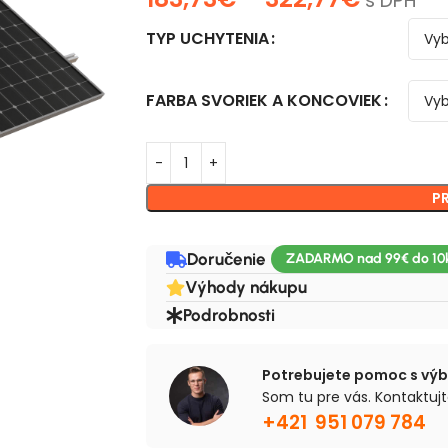
s DPH
TYP UCHYTENIA
FARBA SVORIEK A KONCOVIEK
P
Doručenie
Výhody nákupu
Podrobnosti
Potrebujete pomoc s vý
Som tu pre vás. Kontaktujt
+421 951 079 784