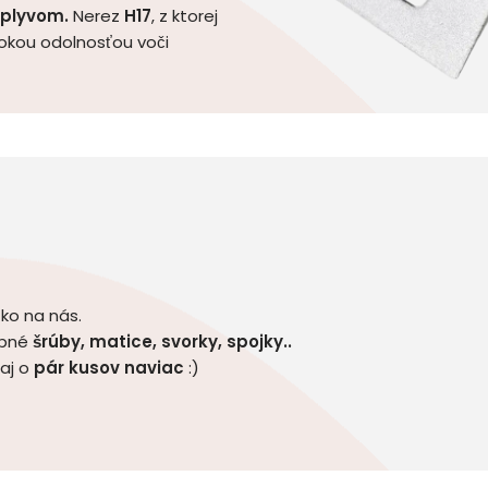
vplyvom.
Nerez
H17
, z ktorej
sokou odolnosťou voči
tko na nás.
ebné
šrúby, matice, svorky, spojky..
 aj o
pár kusov naviac
:)