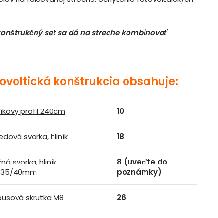
 konštrukčný set sa dá na streche kombinovať
ovoltická konštrukcia obsahuje:
níkový profil 240cm
10
edová svorka, hliník
18
ná svorka, hliník
8 (uveďte do
/35/40mm
poznámky)
busová skrutka M8
26