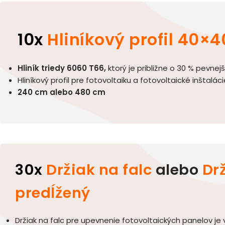
10x
Hliníkový profil 40×4
Hliník triedy 6060 T66,
ktorý je približne o 30 % pevnejš
Hliníkový profil pre fotovoltaiku a fotovoltaické inštaláci
240 cm alebo 480 cm
30x
Držiak na falc
alebo
Drž
predĺžený
Držiak na falc pre upevnenie fotovoltaických panelov je