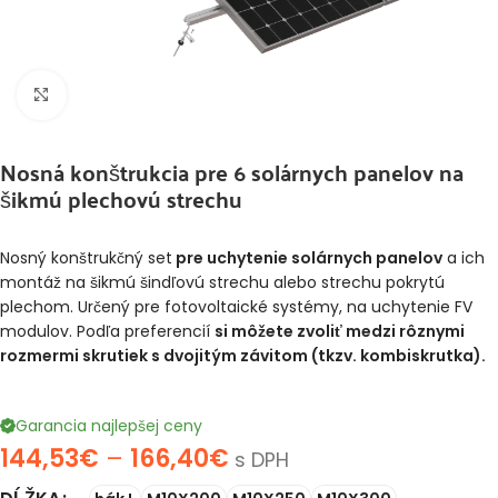
Klikni pre zväčšenie
Nosná konštrukcia pre 6 solárnych panelov na
šikmú plechovú strechu
Nosný konštrukčný set
pre uchytenie solárnych panelov
a ich
montáž na šikmú šindľovú strechu alebo strechu pokrytú
plechom. Určený pre fotovoltaické systémy, na uchytenie FV
modulov. Podľa preferencií
si môžete zvoliť medzi rôznymi
rozmermi skrutiek s dvojitým závitom (tkzv. kombiskrutka).
Garancia najlepšej ceny
144,53
€
–
166,40
€
s DPH