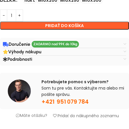
DĹŽKA
hák L
M10X200
M10X250
M10X300
PRIDAŤ DO KOŠÍKA
Doručenie
Výhody nákupu
Podrobnosti
Potrebujete pomoc s výberom?
Som tu pre vás. Kontaktujte ma alebo mi
pošlite správu.
+421 951 079 784
Máte otázku?
Pridať do nákupného zoznamu