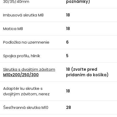
30/35/40mm
poznámky)
Imbusová skrutka M8
18
Matica M8
18
Podložka na uzemnenie
6
Spojka profilu, hliník
5
Skrutka s dvojitým závitom
18 (zvoľte pred
M10x200/250/300
pridaním do košíka)
Adaptér ku skrutke s
18
dvojitým závitom, nerez
Šesťhranná skrutka M10
28