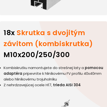
18x
Skrutka s dvojitým
závitom (kombiskrutka)
M10x200/250/300
Kombiskrutku namontujete do strešnej laty a
pomocou
adaptéra
pripevníte k hliníkovému FV profilu 40x40mm
alebo hliníkovému trojuholníku
Z nehrdzavejúcej ocele H17,
trieda AISI 304