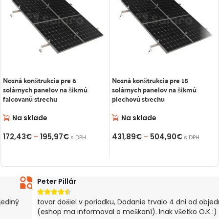
Nosná konštrukcia pre 6
Nosná konštrukcia pre 18
solárnych panelov na šikmú
solárnych panelov na šikmú
falcovanú strechu
plechovú strechu
Na sklade
Na sklade
172,43
€
195,97
€
431,89
€
504,90
€
–
–
s DPH
s DPH
VÝBER MOŽNOSTÍ
VÝBER MOŽNOSTÍ
Peter Pillár





tovar došiel v poriadku, Dodanie trvalo 4 dni od objednania
(eshop ma informoval o meškaní). Inak všetko O.K :)