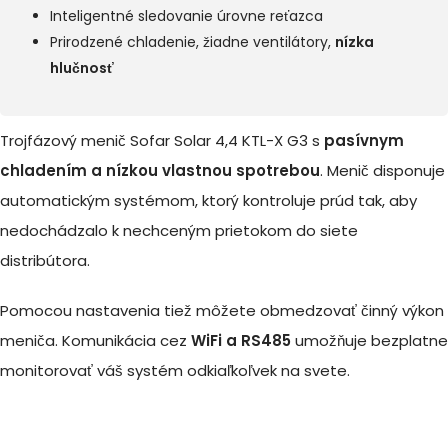
Inteligentné sledovanie úrovne reťazca
Prirodzené chladenie, žiadne ventilátory,
nízka
hlučnosť
Trojfázový menič Sofar Solar 4,4 KTL-X G3 s
pasívnym
chladením a nízkou vlastnou spotrebou
. Menič disponuje
automatickým systémom, ktorý kontroluje prúd tak, aby
nedochádzalo k nechceným prietokom do siete
distribútora.
Pomocou nastavenia tiež môžete obmedzovať činný výkon
meniča. Komunikácia cez
WiFi a RS485
umožňuje bezplatne
monitorovať váš systém odkiaľkoľvek na svete.