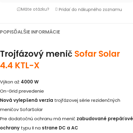
Máte otázku?
Pridať do nákupného zoznamu
POPIS
ĎALŠIE INFORMÁCIE
Trojfázový menič
Sofar Solar
4.4 KTL-X
Výkon až
4000 W
On-Grid prevedenie
Nová vylepšená verzia
trojfázovej série rezidenčných
meničov SofarSolar
Pre dodatočnú ochranu má menič
zabudované prepäťové
ochrany
typu II na
strane DC a AC