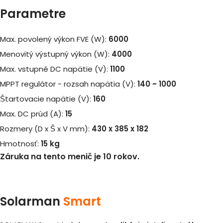
Parametre
Max. povolený výkon FVE (W):
6000
Menovitý výstupný výkon (W):
4000
Max. vstupné DC napätie (V):
1100
MPPT regulátor - rozsah napätia (V):
140 ~ 1000
Štartovacie napätie (V):
160
Max. DC prúd (A):
15
Rozmery (D x Š x V mm):
430 x 385 x 182
Hmotnosť:
15 kg
Záruka na tento menič je 10 rokov.
Solarman
Smart