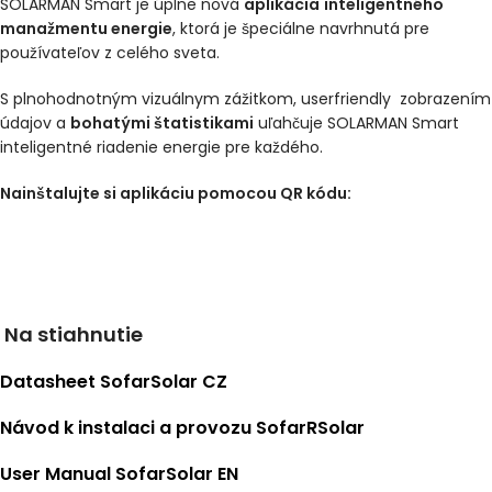
SOLARMAN Smart je úplne nová
aplikácia
inteligentného
manažmentu energie
, ktorá je špeciálne navrhnutá pre
používateľov z celého sveta.
S plnohodnotným vizuálnym zážitkom, userfriendly zobrazením
údajov a
bohatými štatistikami
uľahčuje SOLARMAN Smart
inteligentné riadenie energie pre každého.
Nainštalujte si aplikáciu pomocou QR kódu:
Na stiahnutie
Datasheet SofarSolar CZ
Návod k instalaci a provozu SofarRSolar
User Manual SofarSolar EN