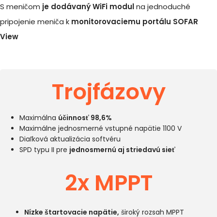
S meničom
je dodávaný WiFi modul
na jednoduché
pripojenie meniča k
monitorovaciemu portálu SOFAR
View
Trojfázovy
Maximálna
účinnosť 98,6%
Maximálne jednosmerné vstupné napätie 1100 V
Diaľková aktualizácia softvéru
SPD typu II pre
jednosmernú
aj striedavú sieť
2x MPPT
Nízke štartovacie napätie,
široký rozsah MPPT