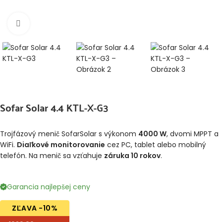
Klikni pre zväčšenie
Sofar Solar 4.4 KTL-X-G3
Trojfázový menič SofarSolar s výkonom
4000 W
, dvomi MPPT a
WiFi.
Diaľkové monitorovanie
cez PC, tablet alebo mobilný
telefón. Na menič sa vzťahuje
záruka 10 rokov
.
Garancia najlepšej ceny
ZĽAVA -10%