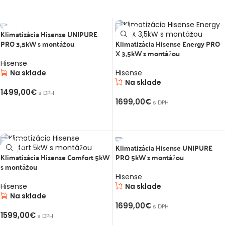
H
Klimatizácia Hisense UNIPURE
PRO 3,5kW s montážou
Klimatizácia Hisense Energy PRO
S MONTÁŽOU
S MONTÁŽOU
stava pre
X 3,5kW s montážou
00W -
Hisense
hrev
Na sklade
Hisense
Na sklade
1499,00
€
s DPH
1699,00
€
s DPH
,00
€
s
PRIDAŤ DO KOŠÍKA
PRIDAŤ DO KOŠÍKA
203+ Uni-
Klimatizácia Hisense UNIPURE
Klimatizácia Hisense Comfort 5kW
PRO 5kW s montážou
S MONTÁŽOU
S MONTÁŽOU
s montážou
Hisense
Hisense
Na sklade
Na sklade
1699,00
€
s DPH
1599,00
€
s DPH
PRIDAŤ DO KOŠÍKA