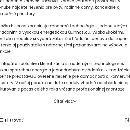
siacoch a zároveň udržiavali zdravé vnútorné prostredie. V
2
nuke nájdete riešenia pre byty, rodinné domy, kancelárie aj
merčné priestory.
načka Hisense kombinuje moderné technológie s jednoduchým
6
vládaním a vysokou energetickou účinnosťou. Vďaka širokému
rtfóliu modelov si vyberú zákazníci hľadajúci cenovo dostupné
ešenie aj používatelia s náročnejšími požiadavkami na výbavu a
nkcie.
6
 hľadáte spoľahlivú klimatizáciu s modernými technológiami,
zkou spotrebou energie a jednoduchým ovládaním, klimatizácie
sense predstavujú overené riešenie pre domácnosti aj komerčn
6
iestory. V našej ponuke nájdete modely vhodné na chladenie aj
kurovanie počas celého roka vrátane profesionálnej montáže.
Čítať viac
É
ce H2
Filtrovať
Wh