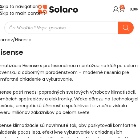
Skip to navigation
0
0,00
Skip to main content
Domov
Hisense
isense
imatizácie Hisense s profesionálnou montážou na kľúč po celom
lovensku a odborným poradenstvom – moderné riešenia pre
mfortné chladenie a vykurovanie.
max.
sense patrí medzi popredných svetových výrobcov klimatizácií,
mácich spotrebičov a elektroniky. Vďaka dôrazu na technologic
1
ovácie, energetickú účinnosť a spoľahlivosť si značka získala
veru miliónov zákazníkov po celom svete.
1
0€
1
0€
sense klimatizácie sú navrhnuté tak, aby poskytovali komfortné
1
0€
ladenie počas leta, efektívne vykurovanie v chladnejších