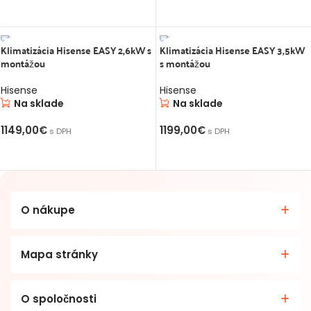
PRIDAŤ DO KOŠÍKA
Klimatizácia Hisense EASY 2,6kW s
Klimatizácia Hisense EASY 3,5kW
montážou
s montážou
S MONTÁŽOU
S MONTÁŽOU
Hisense
Hisense
Na sklade
Na sklade
1149,00
€
1199,00
€
s DPH
s DPH
PRIDAŤ DO KOŠÍKA
PRIDAŤ DO KOŠÍKA
O nákupe
Mapa stránky
O spoločnosti