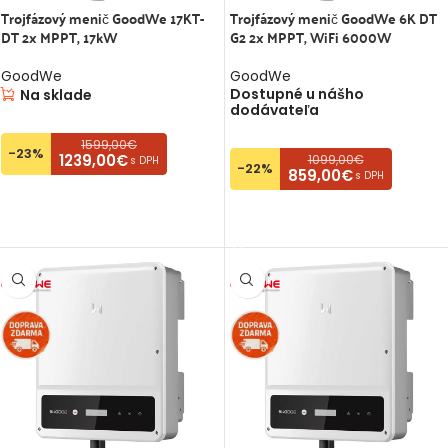
Trojfázový menič GoodWe 17KT-
Trojfázový menič GoodWe 6K DT
DT 2x MPPT, 17kW
G2 2x MPPT, WiFi 6000W
GoodWe
GoodWe
Dostupné u nášho
Na sklade
É
dodávateľa
&Play
1599,00€
-23%
t, On-grid
1239,00€
1099,00€
s DPH
-22%
859,00€
s DPH
PRIDAŤ DO KOŠÍKA
PRIDAŤ DO KOŠÍKA
2,00
€
s
ay
t, On-grid
3,00
€
s