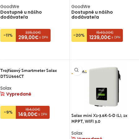
GoodWe
GoodWe
Dostupné u nášho
Dostupné u nášho
dodávateľa
dodávateľa
335,00€
1549,00€
-11%
-20%
299,00€
1239,00€
s DPH
s DPH
PRIDAŤ DO KOŠÍKA
PRIDAŤ DO KOŠÍKA
Trojfázový Smartmeter Solax
DTSU666CT
Solax
Vypredané
164,00€
-9%
Solax mini X1-3.6K-S-D (L), 1x
149,00€
s DPH
MPPT, WIFI 3.0
VIAC INFO
Solax
Vypredané