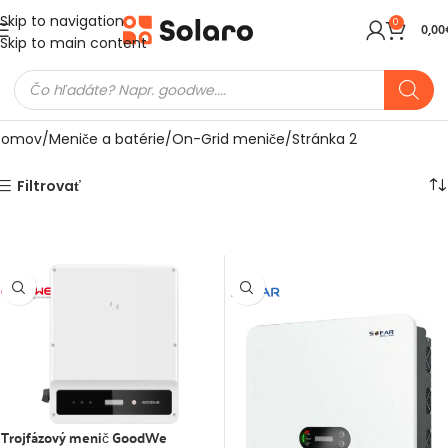
Skip to navigation
0
0,00
Skip to main content
Domov
Meniče a batérie
On-Grid meniče
Stránka 2
Filtrovať
max.
14
13
€
14
€
13
0€
Trojfázový menič GoodWe