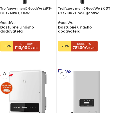
lay
Trojfázový menič GoodWe 12KT-
Trojfázový menič GoodWe 5K DT
id Huawei
DT 2x MPPT, 12kW
G2 2x MPPT, WiFi 5000W
GoodWe
GoodWe
9,00
€
s
Dostupné u nášho
Dostupné u nášho
dodávateľa
dodávateľa
1299,00€
1090,00€
-15%
-28%
1110,00€
781,00€
s DPH
s DPH
PRIDAŤ DO KOŠÍKA
PRIDAŤ DO KOŠÍKA