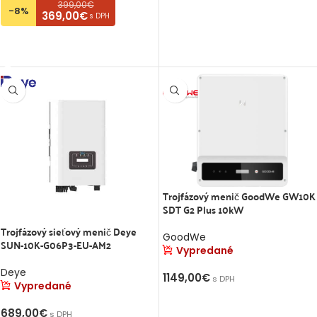
399,00€
-8%
369,00€
s DPH
VIAC INFO
Trojfázový menič GoodWe GW10K
SDT G2 Plus 10kW
Trojfázový sieťový menič Deye
GoodWe
SUN-10K-G06P3-EU-AM2
Vypredané
Deye
1149,00
€
s DPH
Vypredané
VIAC INFO
689,00
€
s DPH