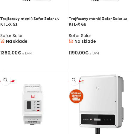
2
1
Trojfázový menič Sofar Solar 15
Trojfázový menič Sofar Solar 12
KTL-X G3
KTL-X G3
1
Sofar Solar
Sofar Solar
Na sklade
Na sklade
34
1360,00
€
1190,00
€
s DPH
s DPH
21
PRIDAŤ DO KOŠÍKA
PRIDAŤ DO KOŠÍKA
ON
max.