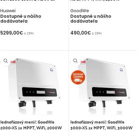
Huawei
GoodWe
Dostupné u nášho
Dostupné u nášho
dodávateľa
dodávateľa
5299,00
€
490,00
€
s DPH
s DPH
PRIDAŤ DO KOŠÍKA
PRIDAŤ DO KOŠÍKA
Jednofázový menič GoodWe
Jednofázový menič GoodWe
2000-XS 1x MPPT, WiFi, 2000W
3000-XS 1x MPPT, WiFi, 3000W