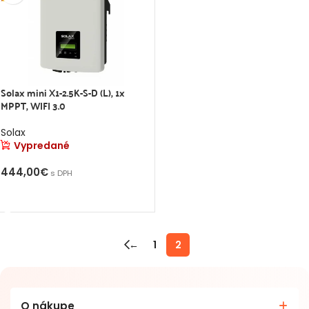
Solax mini X1-2.5K-S-D (L), 1x
MPPT, WIFI 3.0
Solax
Vypredané
444,00
€
s DPH
VIAC INFO
←
1
2
O nákupe