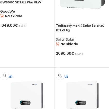
GW8000 SDT G2 Plus 8kW
11
GoodWe
Na sklade
22
Trojfázový menič Sofar Solar 30
1049,00
€
s DPH
KTL-X G3
20
PRIDAŤ DO KOŠÍKA
9
Sofar Solar
Na sklade
9
7
2090,00
€
s DPH
PRIDAŤ DO KOŠÍKA
11
44
43
8