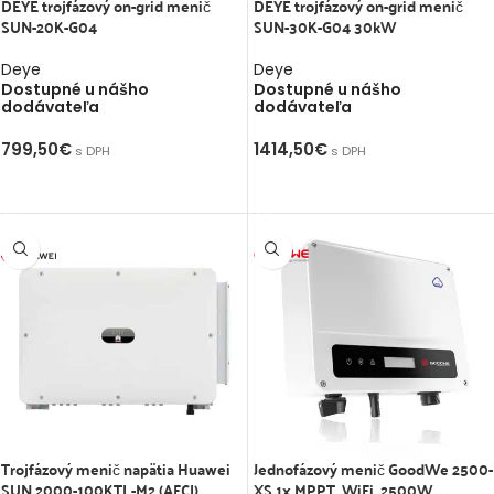
DEYE trojfázový on-grid menič
DEYE trojfázový on-grid menič
SUN-20K-G04
SUN-30K-G04 30kW
Deye
Deye
Dostupné u nášho
Dostupné u nášho
dodávateľa
dodávateľa
799,50
€
1414,50
€
s DPH
s DPH
PRIDAŤ DO KOŠÍKA
PRIDAŤ DO KOŠÍKA
Trojfázový menič napätia Huawei
Jednofázový menič GoodWe 2500-
SUN 2000-100KTL-M2 (AFCI)
XS 1x MPPT, WiFi, 2500W