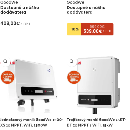
GoodWe
GoodWe
Dostupné u nášho
Dostupné u nášho
dodávateľa
dodávateľa
408,00
€
s DPH
599,00€
-10%
539,00€
s DPH
PRIDAŤ DO KOŠÍKA
PRIDAŤ DO KOŠÍKA
Jednofázový menič GoodWe 1500-
Trojfázový menič GoodWe 15KT-
XS 1x MPPT, WiFi, 1500W
DT 2x MPPT s WIFI, 15kW