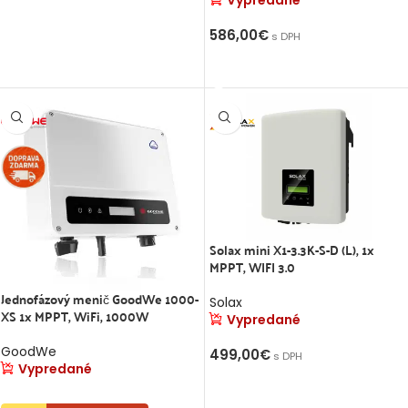
586,00
€
s DPH
VIAC INFO
Solax mini X1-3.3K-S-D (L), 1x
MPPT, WIFI 3.0
Jednofázový menič GoodWe 1000-
Solax
XS 1x MPPT, WiFi, 1000W
Vypredané
GoodWe
499,00
€
s DPH
Vypredané
VIAC INFO