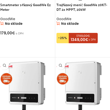
Smartmeter 1-fázový GoodWe Ez
Trojfázový menič GoodWe 20KT-
Meter
DT 2x MPPT, 20kW
GoodWe
GoodWe
Na sklade
Na sklade
179,00
€
s DPH
1799,00€
-25%
1349,00€
s DPH
PRIDAŤ DO KOŠÍKA
max.
PRIDAŤ DO KOŠÍKA
13
43
18