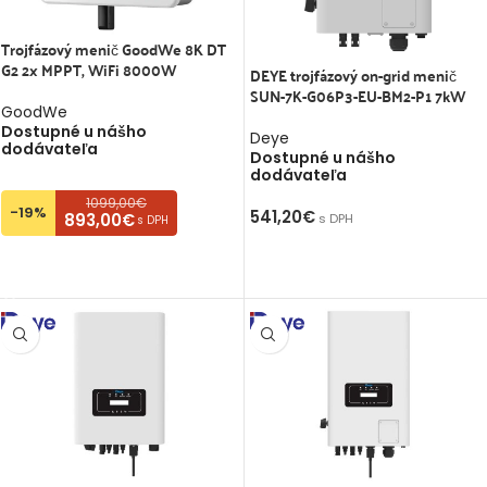
Trojfázový menič GoodWe 8K DT
G2 2x MPPT, WiFi 8000W
DEYE trojfázový on-grid menič
SUN-7K-G06P3-EU-BM2-P1 7kW
GoodWe
Dostupné u nášho
Deye
dodávateľa
Dostupné u nášho
dodávateľa
1099,00€
-19%
541,20
€
893,00€
s DPH
s DPH
PRIDAŤ DO KOŠÍKA
PRIDAŤ DO KOŠÍKA