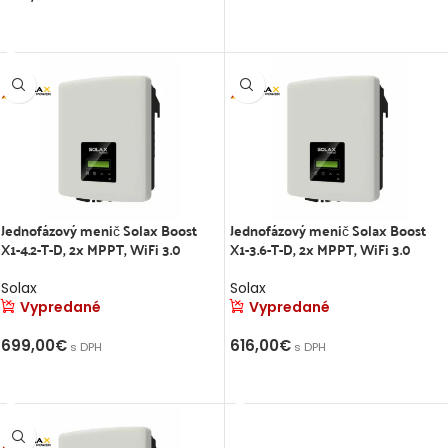
VIAC INFO
Jednofázový menič Solax Boost
Jednofázový menič Solax Boost
X1-4.2-T-D, 2x MPPT, WiFi 3.0
X1-3.6-T-D, 2x MPPT, WiFi 3.0
Solax
Solax
Vypredané
Vypredané
699,00
€
616,00
€
s DPH
s DPH
VIAC INFO
VIAC INFO