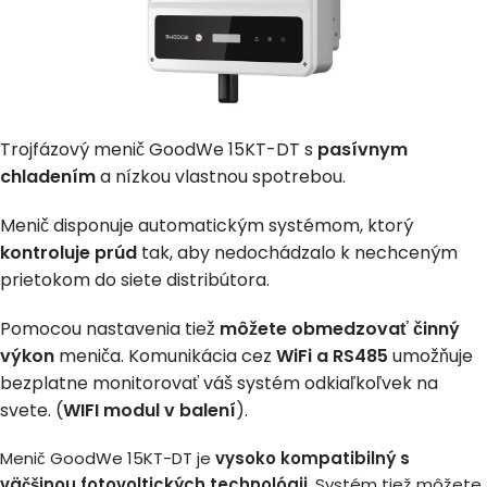
Trojfázový menič GoodWe 15KT-DT s
pasívnym
chladením
a nízkou vlastnou spotrebou.
Menič disponuje automatickým systémom, ktorý
kontroluje prúd
tak, aby nedochádzalo k nechceným
prietokom do siete distribútora.
Pomocou nastavenia tiež
môžete obmedzovať činný
výkon
meniča. Komunikácia cez
WiFi a RS485
umožňuje
bezplatne monitorovať váš systém odkiaľkoľvek na
svete. (
WIFI modul v balení
).
Menič GoodWe 15KT-DT je
vysoko kompatibilný s
väčšinou fotovoltických technológii
. Systém tiež môžete