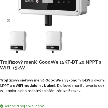
Klikni pre zväčšenie
Trojfázový menič GoodWe 15KT-DT 2x MPPT s
WIFI, 15kW
Trojfázový sieťový menič GoodWe s výkonom 15kW
a dvomi
MPPT a
s WIFI modulom v balení.
Diaľkové monitorovanie cez
PC, tablet alebo mobilný telefón. Záruka 5 rokov.
Garancia najlepšej ceny