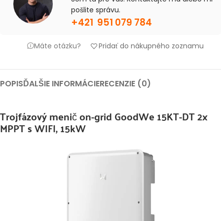
pošlite správu.
+421 951 079 784
Máte otázku?
Pridať do nákupného zoznamu
POPIS
ĎALŠIE INFORMÁCIE
RECENZIE (0)
Trojfázový menič on-grid GoodWe 15KT-DT 2x
MPPT s WIFI, 15kW