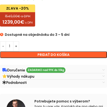
ZĽAVA -20%
1549,00€ s DPH
1239,00€
s DPH
Dostupné na objednávku do 3 – 5 dní
PRIDAŤ DO KOŠÍKA
Doručenie
Výhody nákupu
Podrobnosti
Potrebujete pomoc s výberom?
Som tu pre vás. Kontaktujte ma alebo mi