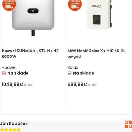
Huawei SUN2000-5KTL-M1-HC
6kW Menič Solax X3-MIC-6K-G2,
5000W
on-grid
Huawei
Solax
Na sklade
Na sklade
1049,89
€
689,99
€
s DPH
s DPH
PRIDAŤ DO KOŠÍKA
PRIDAŤ DO KOŠÍKA
án Kopáček




