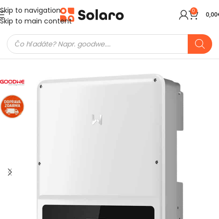
Skip to navigation
0
0,00
Skip to main content
Domov
Meniče a batérie
On-Grid meniče