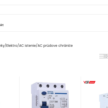
akt
vky
Elektro
AC istenie
AC prúdove chrániče