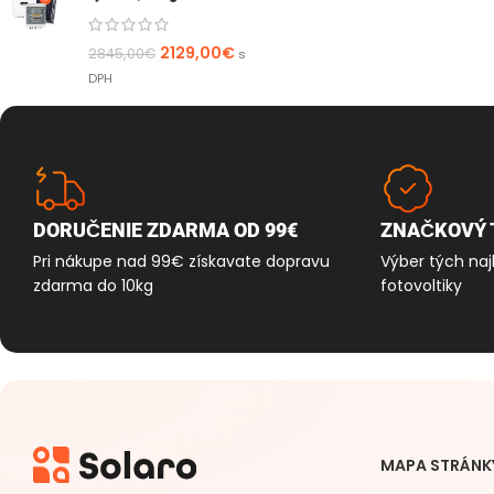
2129,00
€
2845,00
€
s
DPH
DORUČENIE ZDARMA OD 99€
ZNAČKOVÝ 
Pri nákupe nad 99€ získavate dopravu
Výber tých naj
zdarma do 10kg
fotovoltiky
MAPA STRÁNK