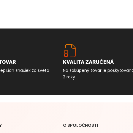
TOVAR
KVALITA ZARUČENÁ
lepších značiek zo sveta
Na zakúpený tovar je poskytovan
2 roky
Y
O SPOLOČNOSTI