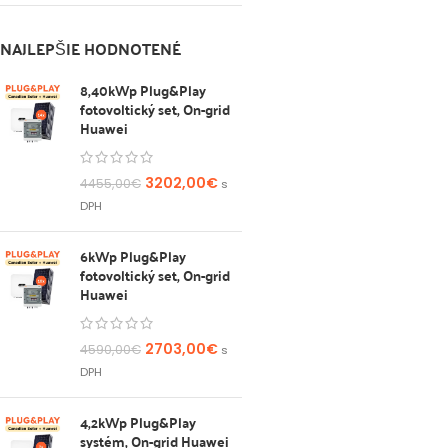
NAJLEPŠIE HODNOTENÉ
8,40kWp Plug&Play
fotovoltický set, On-grid
Huawei
3202,00
€
4455,00
€
s
DPH
6kWp Plug&Play
fotovoltický set, On-grid
Huawei
2703,00
€
4590,00
€
s
DPH
4,2kWp Plug&Play
systém, On-grid Huawei