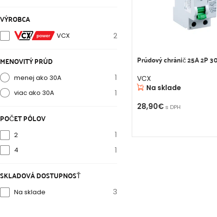
VÝROBCA
2
VCX
Prúdový chránič 25A 2P 3
MENOVITÝ PRÚD
1
menej ako 30A
VCX
Na sklade
1
viac ako 30A
28,90
€
s DPH
POČET PÓLOV
PRIDAŤ DO KOŠÍKA
1
2
1
4
SKLADOVÁ DOSTUPNOSŤ
3
Na sklade