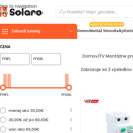
Skip to navigation
Skip to main content
MONTÁŽ UŽ DO 30 DNÍ
Domov
Montáž fotovoltaiky
Kont
Zobraziť katalóg
CENA
Domov
FV Montážne pr
min.
max.
Zobrazuje sa 3 výsledkov
min.
max.
1
menej ako 30,00€
1
30,00€ až po 60,00€
1
viac ako 60,00€