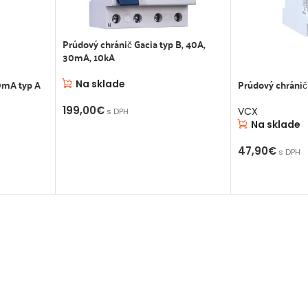
Prúdový chránič Gacia typ B, 40A,
30mA, 10kA
0mA typ A
Prúdový chránič
Na sklade
199,00
€
VCX
s DPH
Na sklade
PRIDAŤ DO KOŠÍKA
47,90
€
s DPH
PRIDAŤ DO K