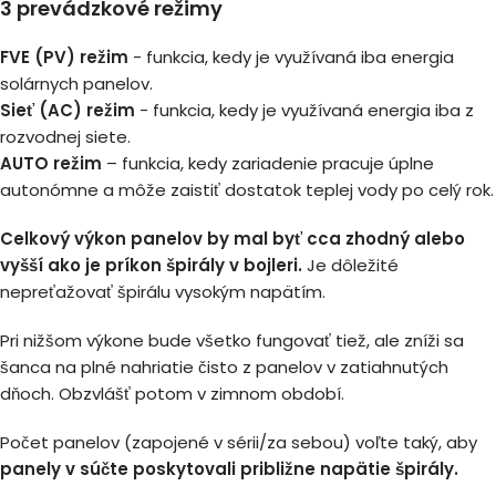
3 prevádzkové režimy
FVE (PV) režim
- funkcia, kedy je využívaná iba energia
solárnych panelov.
Sieť (AC) režim
- funkcia, kedy je využívaná energia iba z
rozvodnej siete.
AUTO režim
– funkcia, kedy zariadenie pracuje úplne
autonómne a môže zaistiť dostatok teplej vody po celý rok.
Celkový výkon panelov by mal byť cca zhodný alebo
vyšší ako je príkon špirály v bojleri.
Je dôležité
nepreťažovať špirálu vysokým napätím.
Pri nižšom výkone bude všetko fungovať tiež, ale zníži sa
šanca na plné nahriatie čisto z panelov v zatiahnutých
dňoch. Obzvlášť potom v zimnom období.
Počet panelov (zapojené v sérii/za sebou) voľte taký, aby
panely v súčte poskytovali približne napätie špirály.