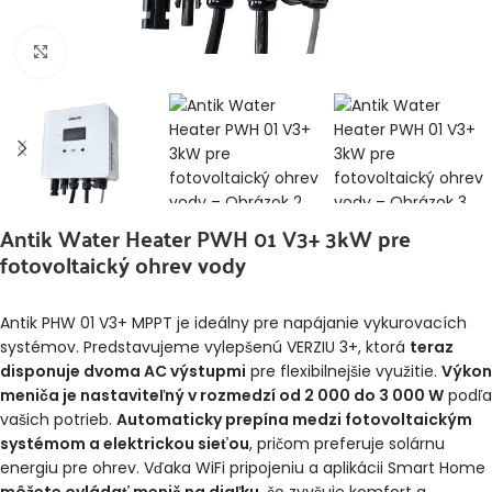
Klikni pre zväčšenie
Antik Water Heater PWH 01 V3+ 3kW pre
fotovoltaický ohrev vody
Antik PHW 01 V3+ MPPT je ideálny pre napájanie vykurovacích
systémov. Predstavujeme vylepšenú VERZIU 3+, ktorá
teraz
disponuje dvoma AC výstupmi
pre flexibilnejšie využitie.
Výkon
meniča je nastaviteľný v rozmedzí od 2 000 do 3 000 W
podľa
vašich potrieb.
Automaticky prepína medzi fotovoltaickým
systémom a elektrickou sieťou
, pričom preferuje solárnu
energiu pre ohrev. Vďaka WiFi pripojeniu a aplikácii Smart Home