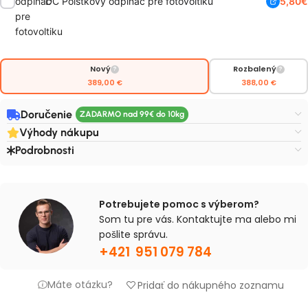
DC Poistkový odpínač pre fotovoltiku
5,80
€
Nový
Rozbalený
?
?
389,00
388,00
€
€
Doručenie
Výhody nákupu
Podrobnosti
Potrebujete pomoc s výberom?
Som tu pre vás. Kontaktujte ma alebo mi
pošlite správu.
+421 951 079 784
Máte otázku?
Pridať do nákupného zoznamu