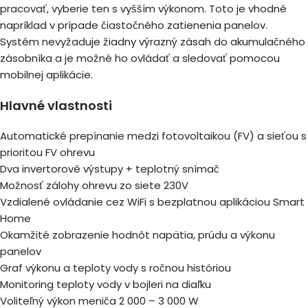
pracovať, vyberie ten s vyšším výkonom. Toto je vhodné
napríklad v prípade čiastočného zatienenia panelov.
Systém nevyžaduje žiadny výrazný zásah do akumulačného
zásobníka a je možné ho ovládať a sledovať pomocou
mobilnej aplikácie.
Hlavné vlastnosti
Automatické prepínanie medzi fotovoltaikou (FV) a sieťou s
prioritou FV ohrevu
Dva invertorové výstupy + teplotný snímač
Možnosť zálohy ohrevu zo siete 230V
Vzdialené ovládanie cez WiFi s bezplatnou aplikáciou Smart
Home
Okamžité zobrazenie hodnôt napätia, prúdu a výkonu
panelov
Graf výkonu a teploty vody s ročnou históriou
Monitoring teploty vody v bojleri na diaľku
Voliteľný výkon meniča 2 000 – 3 000 W