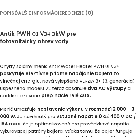
POPIS
ĎALŠIE INFORMÁCIE
RECENZIE (0)
Antik PWH 01 V3+ 3kW pre
fotovoltaický ohrev vody
Chytrý solárny menič Antik Water Heater PWH 01 V3+
poskytuje efektívne priame napájanie bojlera zo
slnečnej energie.
Nová vylepšená VERZIA 3+ (3. generácia)
úspešného modelu V2 teraz obsahuje
dva AC výstupy
a
naddimenzované
prepínacie relé 40A.
Menič umožňuje
nastavenie výkonu v rozmedzí 2 000 – 3
000 W
. Je navrhnutý pre
vstupné napätie 0 až 400 V DC /
16A max
., čo je optimalizované pre prevádzkové napätie
vykurovacej patróny bojlera. Vďaka tomu, že bojler funguje