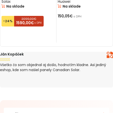
Solax
Huawei
Na sklade
Na sklade
150,05
€
s DPH
2099,00€
-24%
1590,00€
s DPH
PRIDAŤ DO KOŠÍKA
PRIDAŤ DO KOŠÍKA
Ján Kopáček





Všetko čo som objednal aj došlo, hodnotím kladne. Asi jediný
eshop, kde som našiel panely Canadian Solar.