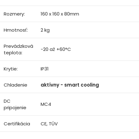
Rozmery:
160 x 160 x 80mm
Hmotnosť:
2 kg
Prevádzková
-20 až +60°C
teplota:
Krytie:
IP31
Chladenie
aktívny - smart cooling
DC
MC4
pripojenie
Certifikácia
CE, TÚV