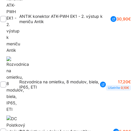
ANTIK konektor ATK-PWH EK1 - 2. výstup k
30,90
€
meniču Antik
17,20
€
Rozvodnica na omietku, 8 modulov, biela,
IP65, ETI
Ušetríte
0,10
€