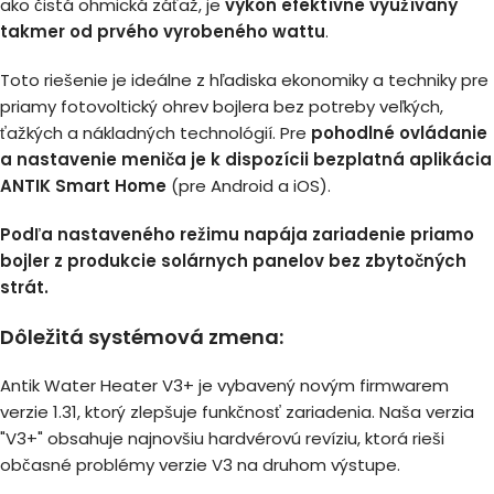
ako čistá ohmická záťaž, je
výkon efektívne využívaný
takmer od prvého vyrobeného wattu
.
Toto riešenie je ideálne z hľadiska ekonomiky a techniky pre
priamy fotovoltický ohrev bojlera bez potreby veľkých,
ťažkých a nákladných technológií. Pre
pohodlné ovládanie
a nastavenie meniča je k dispozícii bezplatná aplikácia
ANTIK Smart Home
(pre Android a iOS).
Podľa nastaveného režimu napája zariadenie priamo
bojler z produkcie solárnych panelov bez zbytočných
strát.
Dôležitá systémová zmena:
Antik Water Heater V3+ je vybavený novým firmwarem
verzie 1.31, ktorý zlepšuje funkčnosť zariadenia. Naša verzia
"V3+" obsahuje najnovšiu hardvérovú revíziu, ktorá rieši
občasné problémy verzie V3 na druhom výstupe.