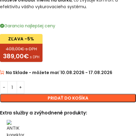
môžete ovládať menič na diaľku
, čo zvyšuje komfort a
efektivitu vášho vykurovacieho systému.
Garancia najlepšej ceny
ZĽAVA -5%
408,00€ s DPH
389,00€
s DPH
Na Sklade - môžete mať 10.08.2026 - 17.08.2026
PRIDAŤ DO KOŠÍKA
Extra služby a zvýhodnené produkty: