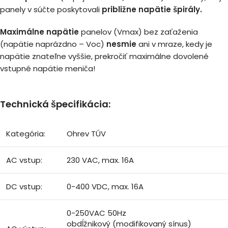
panely v súčte poskytovali
približne napätie špirály.
Maximálne napätie
panelov (Vmax) bez zaťaženia
(napätie naprázdno – Voc)
nesmie
ani v mraze, kedy je
napätie znateľne vyššie, prekročiť maximálne dovolené
vstupné napätie meniča!
Technická špecifikácia:
Kategória:
Ohrev TÚV
AC vstup:
230 VAC, max. 16A
DC vstup:
0-400 VDC, max. 16A
0-250VAC 50Hz
obdĺžnikový (modifikovaný sínus)