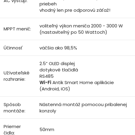
AC výstup:
priebeh
vhodný len pre odporovú záťaž!
voliteľný výkon meniča 2000 - 3000 W
MPPT menič:
(nastaviteľný po 50 Wattoch)
Účinnosť
väčšia ako 98,5%
2.5” OLED displej
dotykové tlačidlá
Užívateľské
RS485
rozhranie:
Wi-Fi
Antik Smart Home aplikácie
(Android, iOS)
Spôsob
Nástenná montáž pomocou pribalenej
montáže:
konzoly
Priemer
50mm
čidla: