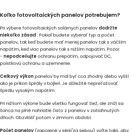
Koľko fotovoltaických panelov potrebujem?
Pri výbere fotovoltaických solárnych panelov
dodržte
niekoľko zásad
. Pokiaľ budete vyberať typ a počet
panelov, tak keď budete mať menej panelov tak s väčším
napätím, keď viac panelov tak s nižším napätím. Pozor
-
nepodceňujte
ochranu prepätím, odpojovač DC,
poistkovú ochranu a uzemnenie.
Celkový výkon
panelov by mal byť cca zhodný alebo vyšší
ako je príkon špirály v bojleri. Je dôležité nepreťažovať
špirálu vysokým napätím.
Pri nižšom výkone bude všetko fungovať tiež, ale zníži sa
šanca na plné nahriatie čisto z panelov v zatiahnutých
dňoch. Obzvlášť potom v zimnom období.
Počet panelov
(zapojené v sérii/za sebou) voľte taký, aby