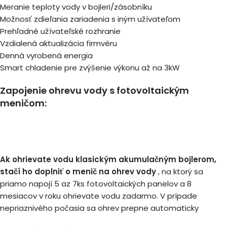
Meranie teploty vody v bojleri/zásobníku
Možnosť zdieľania zariadenia s iným užívateľom
Prehľadné užívateľské rozhranie
Vzdialená aktualizácia firmvéru
Denná vyrobená energia
Smart chladenie pre zvýšenie výkonu až na 3kW
Zapojenie ohrevu vody s fotovoltaickým
meničom:
Ak ohrievate vodu klasickým akumulačným bojlerom,
stačí ho doplniť o menič na ohrev vody
, na ktorý sa
priamo napojí 5 az 7ks fotovoltaických panelov a 8
mesiacov v roku ohrievate vodu zadarmo. V prípade
nepriaznivého počasia sa ohrev prepne automaticky