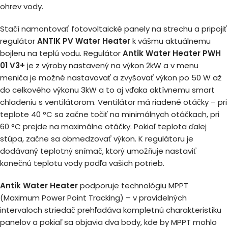
ohrev vody.
Stačí namontovať fotovoltaické panely na strechu a pripojiť
regulátor
ANTIK PV Water Heater
k vášmu aktuálnemu
bojleru na teplú vodu. Regulátor
Antik Water Heater PWH
01 V3+
je z výroby nastavený na výkon 2kW a v menu
meniča je možné nastavovať a zvyšovať výkon po 50 W až
do celkového výkonu 3kW a to aj vďaka aktívnemu smart
chladeniu s ventilátorom. Ventilátor má riadené otáčky – pri
teplote 40 °C sa začne točiť na minimálnych otáčkach, pri
60 °C prejde na maximálne otáčky. Pokiaľ teplota ďalej
stúpa, začne sa obmedzovať výkon. K regulátoru je
dodávaný teplotný snímač, ktorý umožňuje nastaviť
konečnú teplotu vody podľa vašich potrieb.
Antik Water Heater
podporuje technológiu MPPT
(Maximum Power Point Tracking) – v pravidelných
intervaloch striedač prehľadáva kompletnú charakteristiku
panelov a pokiaľ sa objavia dva body, kde by MPPT mohlo