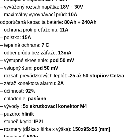
– vyvážený rozsah napätia:
18V ÷ 30V
– maximálny vyrovnávací prúd:
10A –
odporúčaná kapacita batérie:
80Ah ÷ 240Ah
– ochrana proti preťaženiu:
11A
– poistka:
15A
– tepelná ochrana:
7 C
– odber prúdu bez záťaže:
13mA
– výstupné skreslenie:
pod 50 mV
– vstupný šum:
pod 50 mV
– rozsah prevádzkových teplôt:
-25 až 50 stupňov Celzia
– záťaž konektora alarmu:
2A
– účinnosť:
92
%
– chladenie:
pasívne
– vývody :
5x skrutkovací konektor M4
– puzdro:
hliník
– stupeň krytia:
IP21
– rozmery (dĺžka x šírka x výška):
150x95x55 [mm]
– hmotnosť:
500g