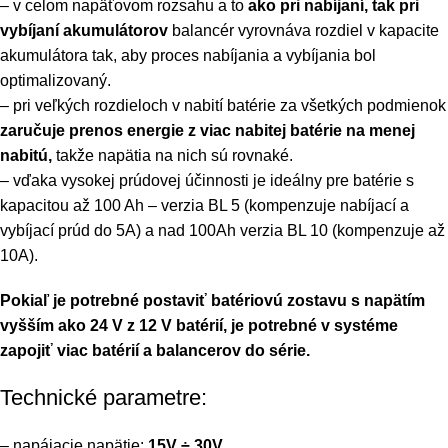
– v celom napäťovom rozsahu a to
ako pri nabíjaní, tak pri
vybíjaní akumulátorov
balancér vyrovnáva rozdiel v kapacite
akumulátora tak, aby proces nabíjania a vybíjania bol
optimalizovaný.
– pri veľkých rozdieloch v nabití batérie za všetkých podmienok
zaručuje prenos energie z viac nabitej batérie na menej
nabitú,
takže napätia na nich sú rovnaké.
– vďaka vysokej prúdovej účinnosti je ideálny pre batérie s
kapacitou až 100 Ah – verzia BL 5 (kompenzuje nabíjací a
vybíjací prúd do 5A) a nad 100Ah verzia BL 10 (kompenzuje až
10A).
Pokiaľ je potrebné postaviť batériovú zostavu s napätím
vyšším ako 24 V z 12 V batérií, je potrebné v systéme
zapojiť viac batérií a balancerov do série.
Technické parametre:
– napájacie napätie:
15V ÷ 30V