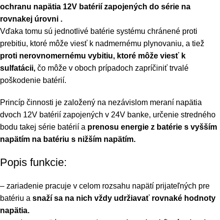
ochranu napätia 12V batérií zapojených do série na
rovnakej úrovni .
Vďaka tomu sú jednotlivé batérie systému chránené proti
prebitiu, ktoré môže viesť k nadmernému plynovaniu, a tiež
proti nerovnomernému vybitiu, ktoré môže viesť k
sulfatácii,
čo môže v oboch prípadoch zapríčiniť trvalé
poškodenie batérií.
Princíp činnosti je založený na nezávislom meraní napätia
dvoch 12V batérií zapojených v 24V banke, určenie stredného
bodu takej série batérií a
prenosu energie z batérie s vyšším
napätím na batériu s nižším napätím.
Popis funkcie:
– zariadenie pracuje v celom rozsahu napätí prijateľných pre
batériu a
snaží sa na nich vždy udržiavať rovnaké hodnoty
napätia.