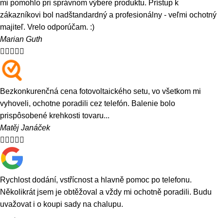
mi pomohlo pri správnom výbere produktu. Prístup k
zákazníkovi bol nadštandardný a profesionálny - veľmi ochotný
majiteľ. Vrelo odporúčam. :)
Marian Guth





Bezkonkurenčná cena fotovoltaického setu, vo všetkom mi
vyhoveli, ochotne poradili cez telefón. Balenie bolo
prispôsobené krehkosti tovaru...
Matěj Janáček





Rychlost dodání, vstřícnost a hlavně pomoc po telefonu.
Několikrát jsem je obtěžoval a vždy mi ochotně poradili. Budu
uvažovat i o koupi sady na chalupu.