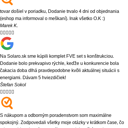
tovar došiel v poriadku, Dodanie trvalo 4 dni od objednania
(eshop ma informoval o meškaní). Inak všetko O.K :)
Marek K.





Na Solaro.sk sme kúpili komplet FVE set s konštrukciou.
Dodanie bolo prekvapivo rýchle, keďže u konkurencie bola
čakacia doba dlhá pravdepodobne kvôli aktuálnej situácii s
energiami. Dávam 5 hviezdičiek!
Štefan Sokol





S nákupom a odborným poradenstvom som maximálne
spokojný. Zodpovedali všetky moje otázky v krátkom čase, čo