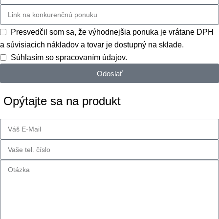
Presvedčil som sa, že výhodnejšia ponuka je vrátane DPH
a súvisiacich nákladov a tovar je dostupný na sklade.
Súhlasím so spracovaním údajov.
Odoslať
Opýtajte sa na produkt
ONŠTRUKCIE
RE SOLÁRNE
ANELY