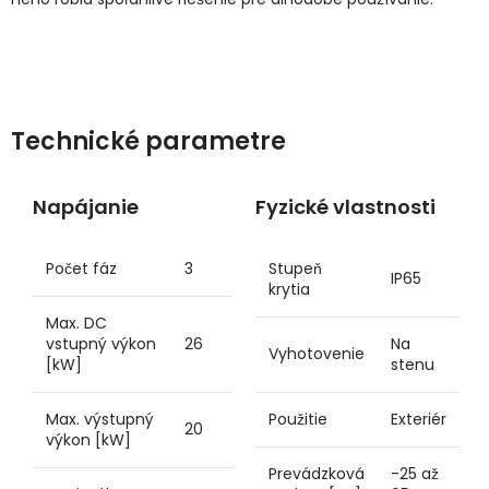
Technické parametre
Napájanie
Fyzické vlastnosti
Počet fáz
3
Stupeň
IP65
krytia
Max. DC
vstupný výkon
26
Na
Vyhotovenie
[kW]
stenu
Max. výstupný
Použitie
Exteriér
20
výkon [kW]
Prevádzková
-25 až