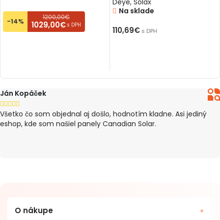
Deye
,
Solax
Na sklade
1200,00€
-14%
1029,00€
s DPH
110,69
€
s DPH
PRIDAŤ DO KOŠÍKA
PRIDAŤ DO KOŠÍKA
Ján Kopáček





Všetko čo som objednal aj došlo, hodnotím kladne. Asi jediný
eshop, kde som našiel panely Canadian Solar.
O nákupe