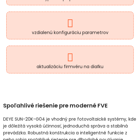
vzdialenú konfiguráciu parametrov
aktualizáciu firmvéru na diaľku
Spoľahlivé riešenie pre moderné FVE
DEYE SUN-20K-G04 je vhodný pre fotovoltaické systémy, kde
je dôležitá vysoká účinnosť, jednoduchá správa a stabilná
prevádzka. Robustná konštrukcia a inteligentné funkcie z
neho robia spoľahlivé riešenie pre dlhodobé používanie.