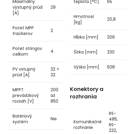
Maximálny
teplota [°C]
65
výstupný prúd
29
[A]
Hmotnosť
20,8
[kg]
Počet MPP
2
trackerov
Hĺbka [mm]
206
Počet stringov
4
Šírka [mm]
330
celkom
Výška [mm]
508
PV vstupný
32 +
prúd [A]
32
Konektory a
MPPT
200
prevádzkový
až
rozhrania
rozsah [V]
850
RS-
Batériový
Nie
485,
systém
Komunikačné
RS-
rozhranie
232,