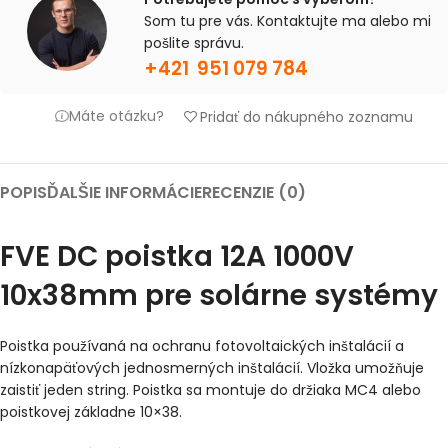
Som tu pre vás. Kontaktujte ma alebo mi
pošlite správu.
+421 951 079 784
Máte otázku?
Pridať do nákupného zoznamu
POPIS
ĎALŠIE INFORMÁCIE
RECENZIE (0)
FVE DC poistka 12A 1000V
10x38mm pre solárne systémy
Poistka používaná na ochranu fotovoltaických inštalácií a
nízkonapäťových jednosmerných inštalácií. Vložka umožňuje
zaistiť jeden string. Poistka sa montuje do držiaka MC4 alebo
poistkovej základne 10×38.