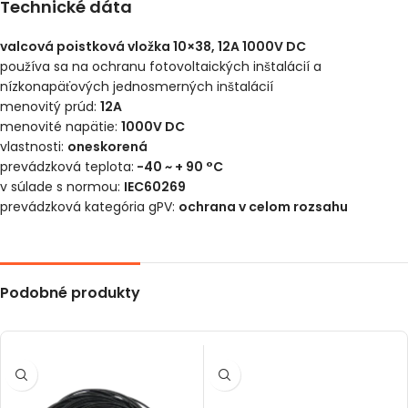
Technické dáta
valcová poistková vložka 10×38, 12A 1000V DC
používa sa na ochranu fotovoltaických inštalácií a
nízkonapäťových jednosmerných inštalácií
menovitý prúd:
12A
menovité napätie:
1000V DC
vlastnosti:
oneskorená
prevádzková teplota:
-40 ~ + 90 °C
v súlade s normou:
IEC60269
prevádzková kategória gPV:
ochrana v celom rozsahu
Podobné produkty