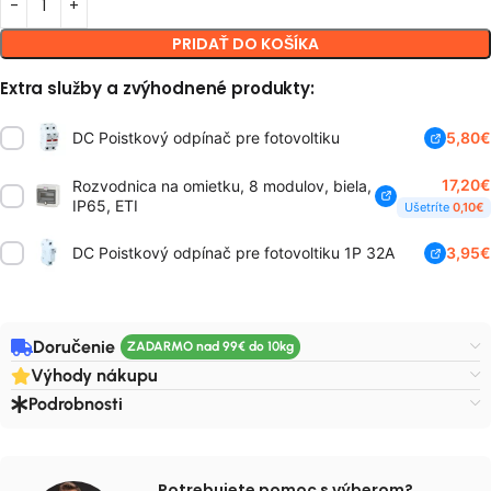
PRIDAŤ DO KOŠÍKA
Extra služby a zvýhodnené produkty:
DC Poistkový odpínač pre fotovoltiku
5,80
€
17,20
€
Rozvodnica na omietku, 8 modulov, biela,
IP65, ETI
Ušetríte
0,10
€
DC Poistkový odpínač pre fotovoltiku 1P 32A
3,95
€
Doručenie
Výhody nákupu
Podrobnosti
Potrebujete pomoc s výberom?