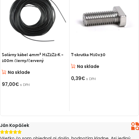
Solárny kábel 4mm² H1Z2Z2-K –
T-skrutka M10x30
100m čierny/červený
Na sklade
Na sklade
0,39
€
s DPH
97,00
€
s DPH
PRIDAŤ DO KOŠÍKA
VÝBER MOŽNOSTÍ
Ján Kopáček





Všetko čo som objednal aj došlo, hodnotím kladne. Asi jediný