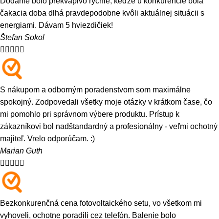
Dodanie bolo prekvapivo rýchle, keďže u konkurencie bola
čakacia doba dlhá pravdepodobne kvôli aktuálnej situácii s
energiami. Dávam 5 hviezdičiek!
Štefan Sokol





S nákupom a odborným poradenstvom som maximálne
spokojný. Zodpovedali všetky moje otázky v krátkom čase, čo
mi pomohlo pri správnom výbere produktu. Prístup k
zákazníkovi bol nadštandardný a profesionálny - veľmi ochotný
majiteľ. Vrelo odporúčam. :)
Marian Guth





Bezkonkurenčná cena fotovoltaického setu, vo všetkom mi
vyhoveli, ochotne poradili cez telefón. Balenie bolo