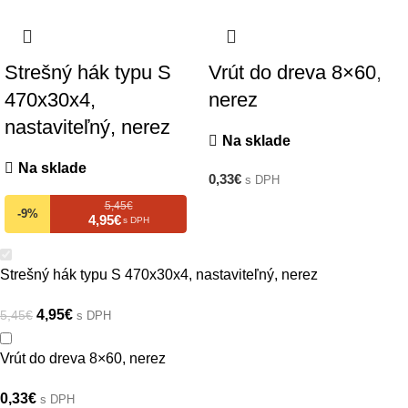
Strešný hák typu S
Vrút do dreva 8×60,
470x30x4,
nerez
nastaviteľný, nerez
Na sklade
Na sklade
0,33
€
s DPH
5,45€
-9%
4,95€
s DPH
Strešný hák typu S 470x30x4, nastaviteľný, nerez
4,95
€
5,45
€
s DPH
Vrút do dreva 8×60, nerez
0,33
€
s DPH