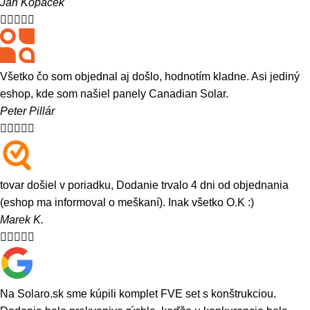
Ján Kopáček





Všetko čo som objednal aj došlo, hodnotím kladne. Asi jediný
eshop, kde som našiel panely Canadian Solar.
Peter Pillár





tovar došiel v poriadku, Dodanie trvalo 4 dni od objednania
(eshop ma informoval o meškaní). Inak všetko O.K :)
Marek K.





Na Solaro.sk sme kúpili komplet FVE set s konštrukciou.