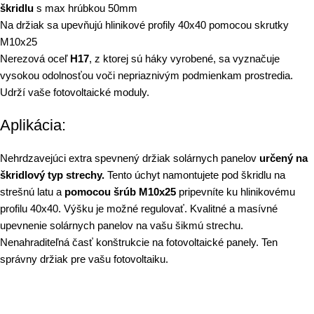
škridlu
s max hrúbkou 50mm
Na držiak sa upevňujú hlinikové profily 40x40 pomocou skrutky
M10x25
Nerezová oceľ
H17
, z ktorej sú háky vyrobené, sa vyznačuje
vysokou odolnosťou voči nepriaznivým podmienkam prostredia.
Udrží vaše fotovoltaické moduly.
Aplikácia:
Nehrdzavejúci extra spevnený držiak solárnych panelov
určený na
škridlový typ strechy.
Tento úchyt namontujete pod škridlu na
strešnú latu a
pomocou šrúb M10x25
pripevníte ku hlinikovému
profilu 40x40. Výšku je možné regulovať. Kvalitné a masívné
upevnenie solárnych panelov na vašu šikmú strechu.
Nenahraditeľná časť konštrukcie na fotovoltaické panely. Ten
správny držiak pre vašu fotovoltaiku.