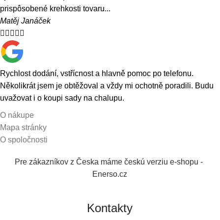
prispôsobené krehkosti tovaru...
Matěj Janáček





Rychlost dodání, vstřícnost a hlavně pomoc po telefonu.
Několikrát jsem je obtěžoval a vždy mi ochotně poradili. Budu
uvažovat i o koupi sady na chalupu.
O nákupe
Mapa stránky
O spoločnosti
Pre zákazníkov z Česka máme českú verziu e-shopu -
Enerso.cz
Kontakty