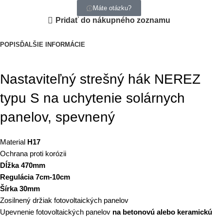
Máte otázku?
Pridať do nákupného zoznamu
POPIS
ĎALŠIE INFORMÁCIE
Nastaviteľný strešný hák NEREZ
typu S na uchytenie solárnych
panelov, spevnený
Material
H17
Ochrana proti korózii
Dĺžka 470mm
Regulácia 7cm-10cm
Šírka 30mm
Zosilnený držiak fotovoltaických panelov
Upevnenie fotovoltaických panelov
na betonovú alebo keramickú