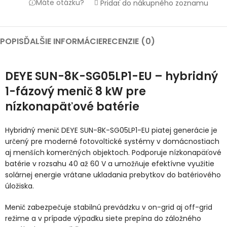
Máte otázku?
Pridať do nákupného zoznamu
POPIS
ĎALŠIE INFORMÁCIE
RECENZIE (0)
DEYE SUN-8K-SG05LP1-EU – hybridný
1-fázový menič 8 kW pre
nízkonapäťové batérie
Hybridný menič DEYE SUN-8K-SG05LP1-EU piatej generácie je
určený pre moderné fotovoltické systémy v domácnostiach
aj menších komerčných objektoch. Podporuje nízkonapäťové
batérie v rozsahu 40 až 60 V a umožňuje efektívne využitie
solárnej energie vrátane ukladania prebytkov do batériového
úložiska.
Menič zabezpečuje stabilnú prevádzku v on-grid aj off-grid
režime a v prípade výpadku siete prepína do záložného