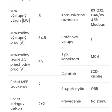
RS-232,
Max.
Komunikačné
CAN/RS-
výstupný
8
rozhranie
485,
výkon [kW]
Modbus
Maximálny
Batériové
výstupný
34,8
1
vstupy
prúd [A]
Typ
Maximálny
MC4
konektora
trvalý AC
50
priechodný
prúd [A]
LCD
Ostatné
displej
Počet MPP
2
trackerov
Stupeň krytia
IP65
Počet
Prevedenie
Na stenu
stringov
2+2
celkom