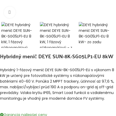
Klikni pre zväčšenie
Hybridný menič DEYE SUN-8K-SG05LP1-EU 8kW
Hybridný 1-fázový menič DEYE SUN-8K-SG05LP1-EU s výkonom 8
kW je určený pre fotovoltické systémy s nízkonapäťovými
batériami 40–60 V. Ponúka 2 MPPT trackery, účinnosť až 97,6 %,
max. nabíjací/vybíjací prúd 190 A a podporu on-grid aj off-grid
prevádzky. Vďaka krytiu IP65, Smart Load funkcii a vzdialenému
monitoringu je vhodný pre moderné domáce FV systémy.
Garancia najlepšej ceny