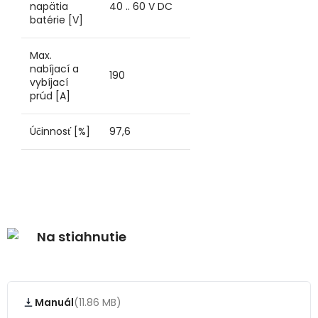
napätia
40 .. 60 V DC
batérie [V]
Max.
nabíjací a
190
vybíjací
prúd [A]
Účinnosť [%]
97,6
Na stiahnutie
Manuál
(11.86 MB)