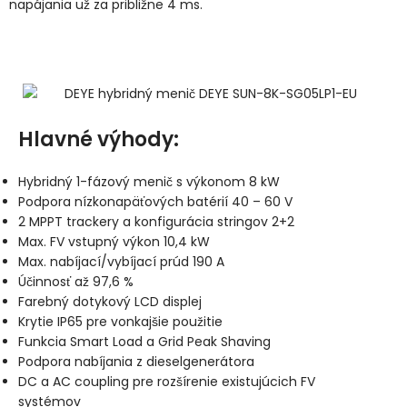
napájania už za približne 4 ms.
Hlavné výhody:
Hybridný 1-fázový menič s výkonom 8 kW
Podpora nízkonapäťových batérií 40 – 60 V
2 MPPT trackery a konfigurácia stringov 2+2
Max. FV vstupný výkon 10,4 kW
Max. nabíjací/vybíjací prúd 190 A
Účinnosť až 97,6 %
Farebný dotykový LCD displej
Krytie IP65 pre vonkajšie použitie
Funkcia Smart Load a Grid Peak Shaving
Podpora nabíjania z dieselgenerátora
DC a AC coupling pre rozšírenie existujúcich FV
systémov