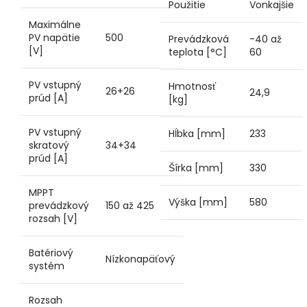
Použitie
Vonkajšie
Maximálne
PV napätie
500
Prevádzková
-40 až
[V]
teplota [°C]
60
PV vstupný
Hmotnosť
26+26
24,9
prúd [A]
[kg]
PV vstupný
Hĺbka [mm]
233
skratový
34+34
prúd [A]
Šírka [mm]
330
MPPT
Výška [mm]
580
prevádzkový
150 až 425
rozsah [V]
Batériový
Nízkonapäťový
systém
Rozsah