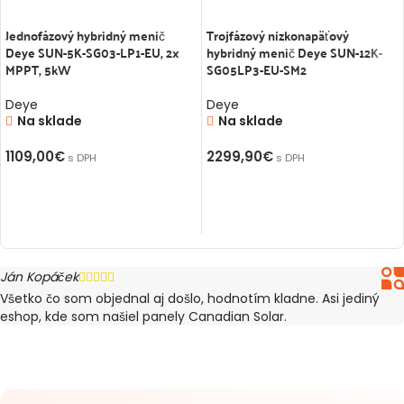
Jednofázový hybridný menič
Trojfázový nízkonapäťový
Deye SUN-5K-SG03-LP1-EU, 2x
hybridný menič Deye SUN-12K-
MPPT, 5kW
SG05LP3-EU-SM2
Deye
Deye
Na sklade
Na sklade
1109,00
€
2299,90
€
s DPH
s DPH
PRIDAŤ DO KOŠÍKA
PRIDAŤ DO KOŠÍKA
Ján Kopáček





Všetko čo som objednal aj došlo, hodnotím kladne. Asi jediný
eshop, kde som našiel panely Canadian Solar.