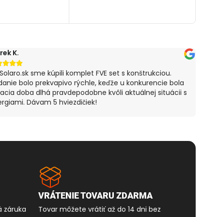
OŠÍKA
rek K.
Štef






Solaro.sk sme kúpili komplet FVE set s konštrukciou.
S ná
anie bolo prekvapivo rýchle, keďže u konkurencie bola
spok
acia doba dlhá pravdepodobne kvôli aktuálnej situácii s
mi p
rgiami. Dávam 5 hviezdičiek!
záka
ocho
VRÁTENIE TOVARU ZDARMA
á záruka
Tovar môžete vrátiť až do 14 dni bez