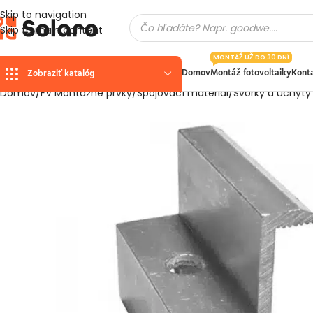
Skip to navigation
Skip to main content
MONTÁŽ UŽ DO 30 DNÍ
Domov
Montáž fotovoltaiky
Kont
Zobraziť katalóg
Domov
FV Montážne prvky
Spojovací material
Svorky a úchyty