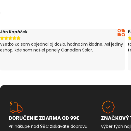
PRIDAŤ DO KOŠÍKA
Ján Kopáček
P





Všetko čo som objednal aj došlo, hodnotím kladne. Asi jediný
t
eshop, kde som našiel panely Canadian Solar.
(
DORUČENIE ZDARMA OD 99€
ZNAČKOVÝ 
Pri nákupe nad 99€ získavate dopravu
Výber tých naj