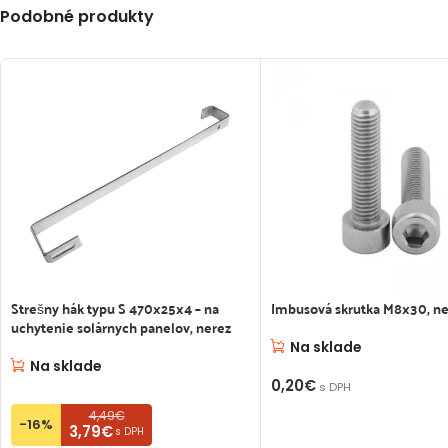
Podobné produkty
Strešny hák typu S 470x25x4 – na
Imbusová skrutka M8x30, ne
uchytenie solárnych panelov, nerez
Na sklade
Na sklade
0,20
€
s DPH
4,49€
PRIDAŤ DO KOŠÍKA
-16%
3,79€
s DPH