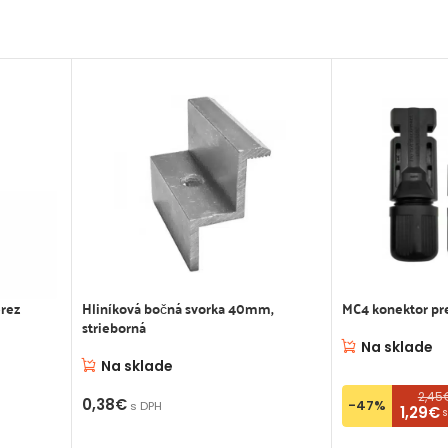
rez
Hliníková bočná svorka 40mm,
MC4 konektor pre
strieborná
Na sklade
Na sklade
2,45
0,38
€
-47%
s DPH
1,29€
s
PRIDAŤ DO KOŠÍKA