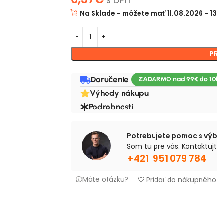
s DPH
Na Sklade - môžete mať 11.08.2026 - 1
P
Doručenie
Výhody nákupu
Podrobnosti
Potrebujete pomoc s vý
Som tu pre vás. Kontaktujt
+421 951 079 784
Máte otázku?
Pridať do nákupnéh