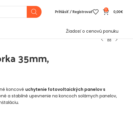
0
Prihlásiť / Registrovať
0,00
€
Žiadosť o cenovú ponuku
orka 35mm,
ečné koncové
uchytenie fotovoltaických panelov s
né a stabilné upevnenie na koncoch solárnych panelov,
nštaláciu.