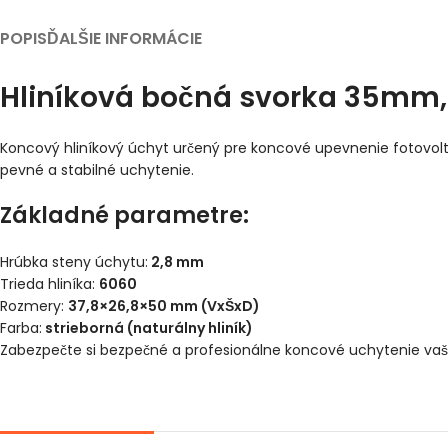
POPIS
ĎALŠIE INFORMÁCIE
Hliníková bočná svorka 35mm,
Koncový hliníkový úchyt určený pre koncové upevnenie fotovolt
pevné a stabilné uchytenie.
Základné parametre:
Hrúbka steny úchytu:
2,8 mm
Trieda hliníka:
6060
Rozmery:
37,8×26,8×50 mm (VxŠxD)
Farba:
strieborná (naturálny hliník)
Zabezpečte si bezpečné a profesionálne koncové uchytenie vaš