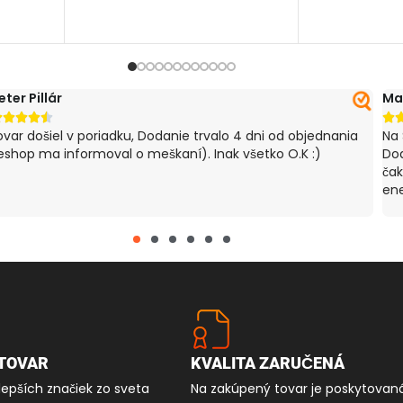
PRIDAŤ DO K
eter Pillár
Ma






ovar došiel v poriadku, Dodanie trvalo 4 dni od objednania
Na 
eshop ma informoval o meškaní). Inak všetko O.K :)
Dod
čak
ene
TOVAR
KVALITA ZARUČENÁ
lepších značiek zo sveta
Na zakúpený tovar je poskytovan