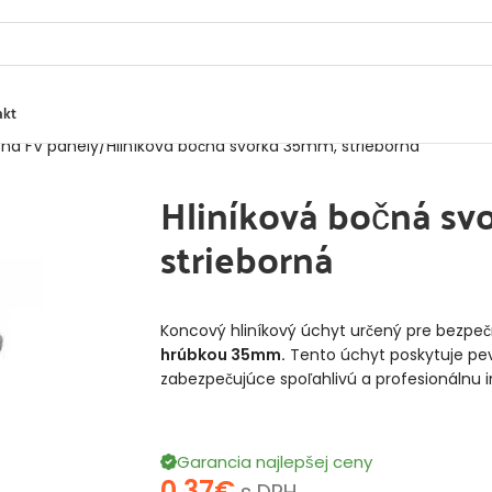
akt
 na FV panely
Hliníková bočná svorka 35mm, strieborná
Hliníková bočná sv
strieborná
Koncový hliníkový úchyt určený pre bezp
hrúbkou 35mm.
Tento úchyt poskytuje pev
zabezpečujúce spoľahlivú a profesionálnu i
Garancia najlepšej ceny
0,37
€