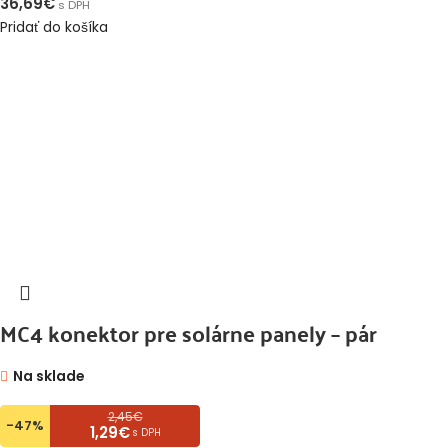
36,69
€
s DPH
Pridať do košíka
MC4 konektor pre solárne panely – pár
Na sklade
2,45€
-47%
1,29€
s DPH