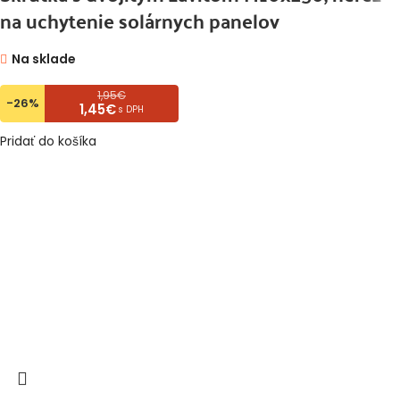
na uchytenie solárnych panelov
Na sklade
1,95€
-26%
1,45€
s DPH
Pridať do košíka