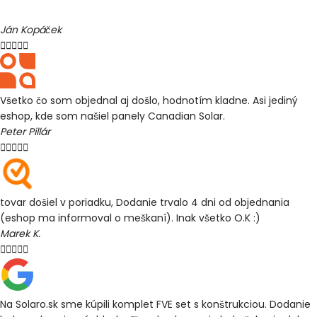
Ján Kopáček





Všetko čo som objednal aj došlo, hodnotím kladne. Asi jediný
eshop, kde som našiel panely Canadian Solar.
Peter Pillár





tovar došiel v poriadku, Dodanie trvalo 4 dni od objednania
(eshop ma informoval o meškaní). Inak všetko O.K :)
Marek K.





Na Solaro.sk sme kúpili komplet FVE set s konštrukciou. Dodanie