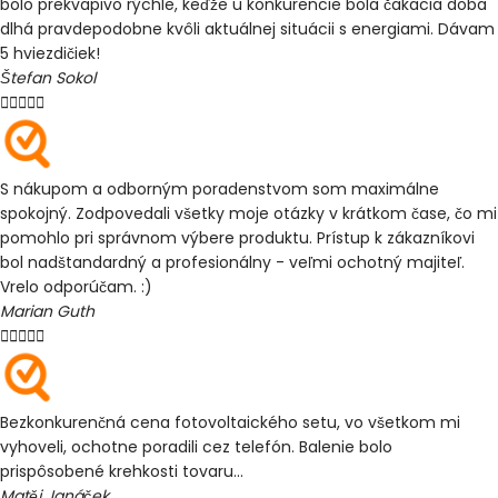
bolo prekvapivo rýchle, keďže u konkurencie bola čakacia doba
dlhá pravdepodobne kvôli aktuálnej situácii s energiami. Dávam
5 hviezdičiek!
Štefan Sokol





S nákupom a odborným poradenstvom som maximálne
spokojný. Zodpovedali všetky moje otázky v krátkom čase, čo mi
pomohlo pri správnom výbere produktu. Prístup k zákazníkovi
bol nadštandardný a profesionálny - veľmi ochotný majiteľ.
Vrelo odporúčam. :)
Marian Guth





Bezkonkurenčná cena fotovoltaického setu, vo všetkom mi
vyhoveli, ochotne poradili cez telefón. Balenie bolo
prispôsobené krehkosti tovaru...
Matěj Janáček