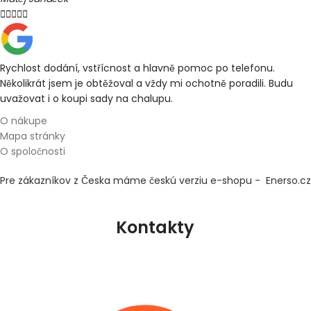





Rychlost dodání, vstřícnost a hlavně pomoc po telefonu.
Několikrát jsem je obtěžoval a vždy mi ochotně poradili. Budu
uvažovat i o koupi sady na chalupu.
O nákupe
Mapa stránky
O spoločnosti
Pre zákazníkov z Česka máme českú verziu e-shopu - Enerso.cz
Kontakty