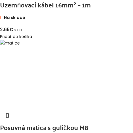
Uzemňovací kábel 16mm² – 1m
Na sklade
2,65
€
s DPH
Pridať do košíka
Posuvná matica s guličkou M8