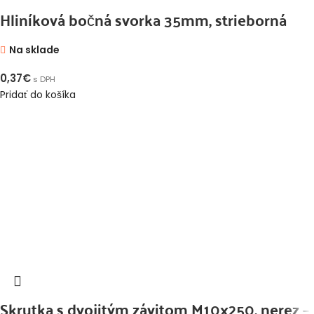
Hliníková bočná svorka 35mm, strieborná
Na sklade
0,37
€
s DPH
Pridať do košíka
Skrutka s dvojitým závitom M10x250, nerez –