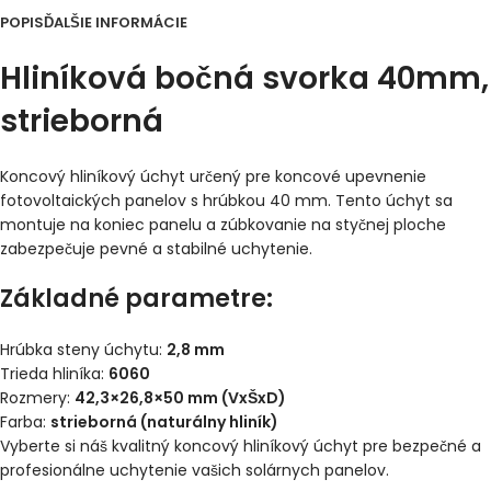
POPIS
ĎALŠIE INFORMÁCIE
Hliníková bočná svorka 40mm,
strieborná
Koncový hliníkový úchyt určený pre koncové upevnenie
fotovoltaických panelov s hrúbkou 40 mm. Tento úchyt sa
montuje na koniec panelu a zúbkovanie na styčnej ploche
zabezpečuje pevné a stabilné uchytenie.
Základné parametre:
Hrúbka steny úchytu:
2,8 mm
Trieda hliníka:
6060
Rozmery:
42,3×26,8×50 mm (VxŠxD)
Farba:
strieborná (naturálny hliník)
Vyberte si náš kvalitný koncový hliníkový úchyt pre bezpečné a
profesionálne uchytenie vašich solárnych panelov.