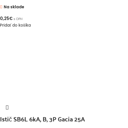
Na sklade
0,25
€
s DPH
Pridať do košíka
Istič SB6L 6kA, B, 3P Gacia 25A