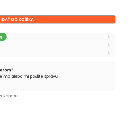
RIDAŤ DO KOŠÍKA
berom?
e ma alebo mi pošlite správu.
 zoznamu