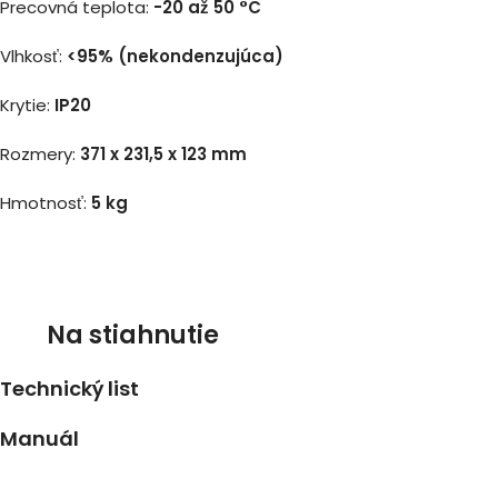
Precovná teplota:
-20 až 50 °C
Vlhkosť:
<95% (nekondenzujúca)
Krytie:
IP20
Rozmery:
371 x 231,5 x 123 mm
Hmotnosť:
5 kg
Na stiahnutie
Technický list
Manuál