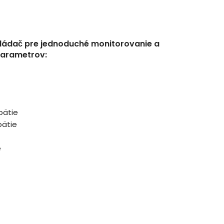
vládač pre jednoduché monitorovanie a
parametrov:
pätie
pätie
e