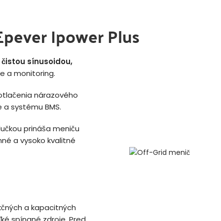
Epever Ipower Plus
s
čistou sínusoidou,
 a monitoring.
otlačenia nárazového
ie a systému BMS.
slučkou prináša meniču
nné a vysoko kvalitné
kčných a kapacitných
ľké spínané zdroje. Pred