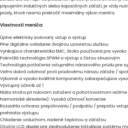
pripojením indukčných alebo kapacitných záťaží, je vždy n
prúdy, ktoré nesmú prekročiť maximálny výkon meniča.
Vlastnosti meniča:
Úplne elektricky izolovaný vstup a výstup
Plne digitálne ovládanie dvojitou uzavretou slučkou
Vynikajúca charakteristika EMC, široko používaná pre vysoko
Pokročilá technológia SPWM a výstup s čistou sínusovým
Technológia potlačenia vstupného nárazového prúdu pre sys
Veľmi dobrá odolnosť proti prúdovému nárazu záťaže / spo
Výkonné a vysoko kvalitné komponenty zabezpečujúce vysok
Výstupný účinník až 1
Nízka strata pri nulovom zaťažení a pohotovostnom režime 
harmonické skreslenie). Vysoká účinnosť konverzie
Rozsiahla ochrana: prepólovaniu / podpätiu / prepätiu vstupu
prehriatia výstupu
Chladenie vzduchom, riadené teplotou a záťažou
Otočný LCD displej pre zjednodušenie inštalácie systému m