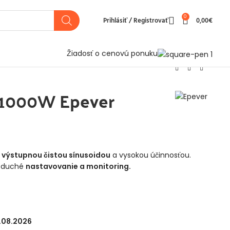
0
Prihlásiť / Registrovať
0,00
€
Žiadosť o cenovú ponuku
/1000W Epever
 výstupnou čistou sínusoidou
a vysokou účinnosťou.
noduché
nastavovanie a monitoring.
3.08.2026