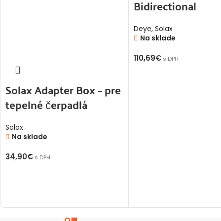
Bidirectional
Deye
,
Solax
Na sklade
110,69
€
s DPH
PRIDAŤ DO KOŠÍKA
Solax Adapter Box – pre
tepelné čerpadlá
Solax
Na sklade
34,90
€
s DPH
PRIDAŤ DO KOŠÍKA