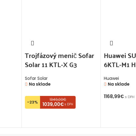
Trojfázový menič Sofar
Huawei S
Solar 11 KTL-X G3
6KTL-M1 
Sofar Solar
Huawei
Na sklade
Na sklade
1168,99
€
s DPH
1349,00€
-23%
1039,00€
s DPH
PRIDAŤ DO K
PRIDAŤ DO KOŠÍKA