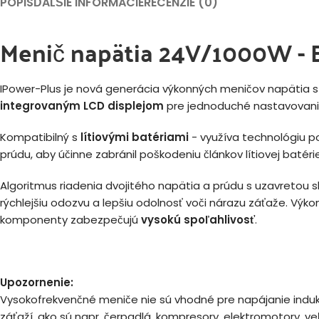
POPIS
ĎALŠIE INFORMÁCIE
RECENZIE (0)
Menič napätia 24V/1000W - 
IPower-Plus je nová generácia výkonných meničov napätia 
integrovaným LCD displejom
pre jednoduché nastavovanie
Kompatibilný s
lítiovými batériami
- využíva technológiu p
prúdu, aby účinne zabránil poškodeniu článkov lítiovej batér
Algoritmus riadenia dvojitého napätia a prúdu s uzavretou 
rýchlejšiu odozvu a lepšiu odolnosť voči nárazu záťaže. Výko
komponenty zabezpečujú
vysokú spoľahlivosť
.
Upozornenie:
Vysokofrekvenčné meniče nie sú vhodné pre napájanie indu
záťaží, ako sú napr. čerpadlá, kompresory, elektromotory, ve