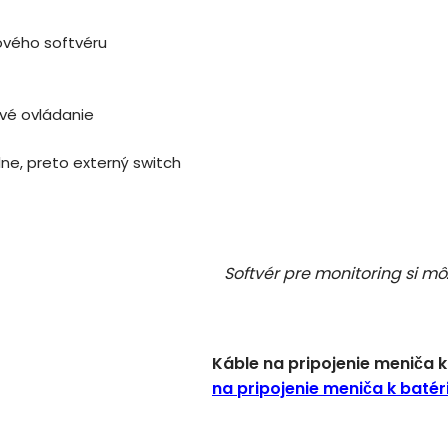
ového softvéru
vé ovládanie
ne, preto externý switch
Softvér pre monitoring si m
Káble na pripojenie meniča k
na pripojenie meniča k batér