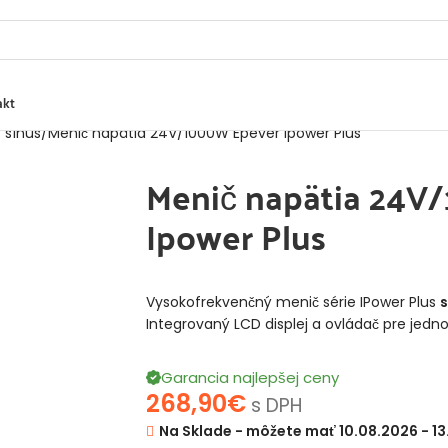
akt
ý sínus
Menič napätia 24V/1000W Epever Ipower Plus
Menič napätia 24V
Ipower Plus
Vysokofrekvenčný menič série IPower Plus
s
Integrovaný LCD displej a ovládač pre jed
Garancia najlepšej ceny
268,90
€
s DPH
Na Sklade - môžete mať 10.08.2026 - 1