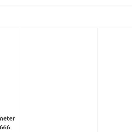
meter
666