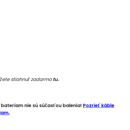
ôžete stiahnuť zadarmo
tu.
 bateriam nie sú súčasťou balenia!
Pozrieť káble
iam.