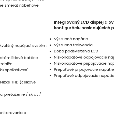
utné zmerať nábehové
Integrovaný LCD displej a o
konfiguráciu nasledujúcich 
Výstupné napätie
Výstupná frekvencia
 kvalitný napájací systém
Doba podsvietenia LCD
Nízkonapäťové odpojovacie na
tém lítiové batérie
Nízkonapäťové pripojovacie na
trebiče
Prepäťové pripojovacie napätie
ú spoľahlivosť
Prepäťové odpojovacie napäti
Nízke THD (celkové
, preťaženie / skrat /
onitorovania a