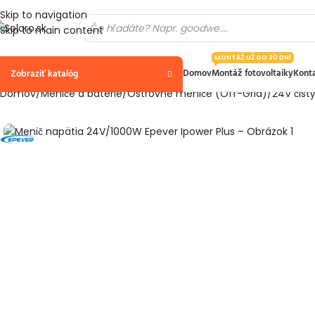
Skip to navigation
Skip to main content
MONTÁŽ UŽ DO 30 DNÍ
Domov
Montáž fotovoltaiky
Kont
Zobraziť katalóg
Domov
Meniče a batérie
Ostrovné meniče (Off-Grid)
24V čist