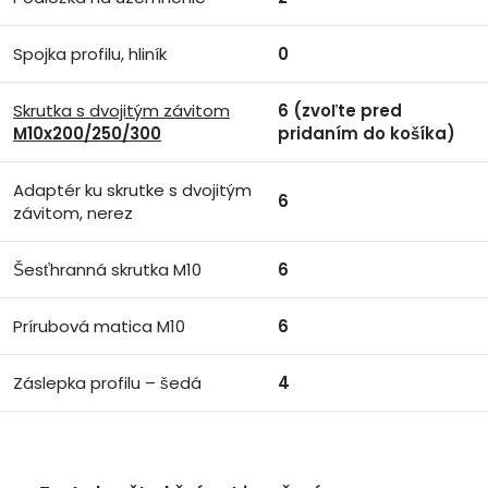
Spojka profilu, hliník
0
Skrutka s dvojitým závitom
6 (zvoľte pred
M10x200/250/300
pridaním do košíka)
Adaptér ku skrutke s dvojitým
6
závitom, nerez
Šesťhranná skrutka M10
6
Prírubová matica M10
6
Záslepka profilu – šedá
4