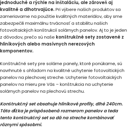
jednoduché a rýchle na inštaláciu, ale zároveň aj
kvalitné a dlhotrvajúce.
Pri výbere našich produktov sa
zameriavame na použitie kvalitných materiálov, aby sme
zabezpečili maximálnu trvácnosť a stabilitu našich
fotovoltaických konštrukcií solárnych panelov. Aj to je jeden
z dôvodov, prečo sú naše
konštrukčné sety zostavené z
hliníkových alebo masívnych nerezových
komponentov.
Konštrukčné sety pre solárne panely, ktoré ponúkame, sú
navrhnuté s ohľadom na kvalitné uchytenie fotovoltických
panelov na plechovej streche. Uchytenie fotovoltaických
panelov na mieru pre Vás – konštrukcia na uchytenie
solárnych panelov na plechovú strechu.
Konštrukčný set obsahuje hliníkové profily, dlhé 240cm.
Táto dĺžka je prispôsobená rozmerom panelov a teda
tento konštrukčný set sa dá na streche kombinovať
rôznymi spôsobmi.