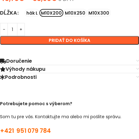
DĹŽKA
hák L
M10X200
M10X250
M10X300
PRIDAŤ DO KOŠÍKA
Doručenie
Výhody nákupu
Podrobnosti
Potrebujete pomoc s výberom?
Som tu pre vás. Kontaktujte ma alebo mi pošlite správu.
+421 951 079 784