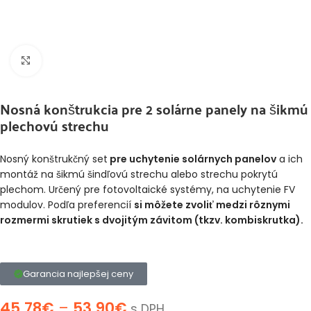
Klikni pre zväčšenie
Nosná konštrukcia pre 2 solárne panely na šikmú
plechovú strechu
Nosný konštrukčný set
pre uchytenie solárnych panelov
a ich
montáž na šikmú šindľovú strechu alebo strechu pokrytú
plechom. Určený pre fotovoltaické systémy, na uchytenie FV
modulov. Podľa preferencií
si môžete zvoliť medzi rôznymi
rozmermi skrutiek s dvojitým závitom (tkzv. kombiskrutka).
Garancia najlepšej ceny
45,78
€
–
53,90
€
s DPH