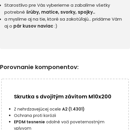
Starostlivo pre Vás vyberieme a zabalíme všetky
potrebné
šrúby, matice, svorky, spojky..
a myslíme aj na tie, ktoré sa zakotúľajú… pridáme Vám
aj o
pár kusov naviac
:)
Porovnanie komponentov:
Skrutka s dvojitým závitom M10x200
Z nehrdzavejúcej ocele
A2 (1.4301)
Ochrana proti korózii
EPDM tesnenie
odolné voči poveternostným
vplyvom