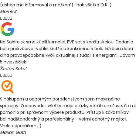
(eshop ma informoval o meškaní). Inak všetko O.K :)
Marek K.





Na Solaro.sk sme kúpili komplet FVE set s konštrukciou. Dodanie
bolo prekvapivo rýchle, keďže u konkurencie bola čakacia doba
dlhá pravdepodobne kvôli aktuálnej situácii s energiami. Dávam
5 hviezdičiek!
Štefan Sokol





S nákupom a odborným poradenstvom som maximálne
spokojný. Zodpovedali všetky moje otázky v krátkom čase, čo mi
pomohlo pri správnom výbere produktu. Prístup k zákazníkovi
bol nadštandardný a profesionálny - veľmi ochotný majiteľ.
Vrelo odporúčam. :)
Marian Guth