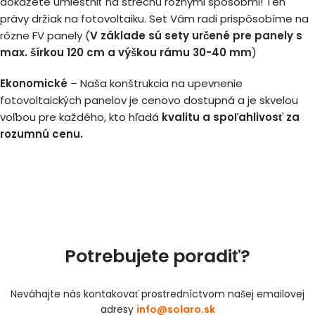
dokážete umiestniť na strechu rôznymi spôsobmi! Ten
právy držiak na fotovoltaiku. Set Vám radi prispôsobíme na
rôzne FV panely (
V základe sú sety určené pre panely s
max. šírkou 120 cm a výškou rámu 30-40 mm
)
Ekonomické
– Naša konštrukcia na upevnenie
fotovoltaických panelov je cenovo dostupná a je skvelou
voľbou pre každého, kto hľadá
kvalitu a spoľahlivosť za
rozumnú cenu.
Potrebujete poradiť?
Neváhajte nás kontakovať prostredníctvom našej emailovej
adresy
info@solaro.sk