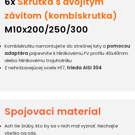
6x
Skrutka s dvojitým
závitom (kombiskrutka)
M10x200/250/300
Kombiskrutku namontujete do strešnej laty a
pomocou
adaptéra
pripevníte k hliníkovému FV profilu 40x40mm
alebo hliníkovému trojuholníku
Z nehrdzavejúcej ocele H17,
trieda AISI 304
Spojovací material
Ach tie šrúby, kto by sa v nich mal vyznať. Nechajte
všetko na nás.