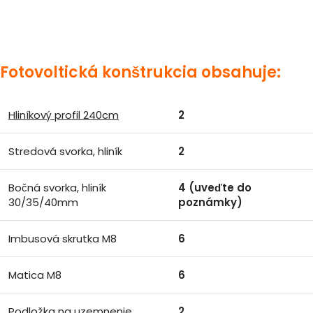
Fotovoltická konštrukcia obsahuje:
Hliníkový profil 240cm
2
Stredová svorka, hliník
2
Bočná svorka, hliník
4 (uveďte do
30/35/40mm
poznámky)
Imbusová skrutka M8
6
Matica M8
6
Podložka na uzemnenie
2