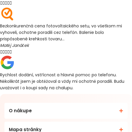





Bezkonkurenčná cena fotovoltaického setu, vo všetkom mi
vyhoveli, ochotne poradili cez telefón. Balenie bolo
prispôsobené krehkosti tovaru...
Matěj Janáček





Rychlost dodání, vstřícnost a hlavně pomoc po telefonu.
Několikrát jsem je obtěžoval a vždy mi ochotně poradili. Budu
uvažovat i o koupi sady na chalupu.
O nákupe
Mapa stránky