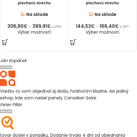
plechovú strechu
plechovú strechu
Na sklade
Na sklade
306,90
€
399,91
€
144,53
€
166,40
€
–
–
s DPH
s DPH
Výber možností
Výber možností
Ján Kopáček





Všetko čo som objednal aj došlo, hodnotím kladne. Asi jediný
eshop, kde som našiel panely Canadian Solar.
Peter Pillár





tovar došiel v poriadku, Dodanie trvalo 4 dni od objednania