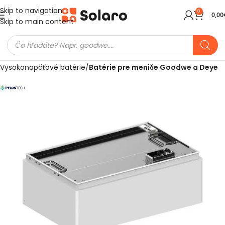
Skip to navigation
0
0,00
Skip to main content
Domov
Meniče a batérie
Batérie pre fotovoltiku
Vysokonapäťové batérie
Batérie pre meniče Goodwe a Deye