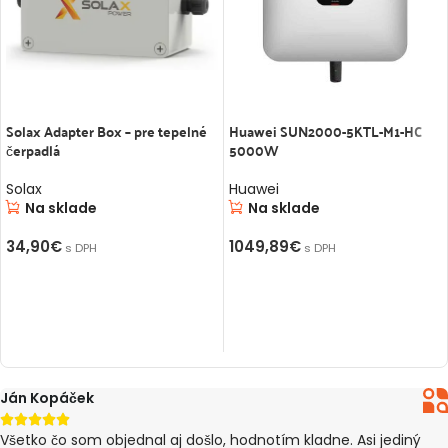
Komunikačný port
Modbus RTU / CAN
Viacskupinové
Max. 6 skupín paralelne
Solax Adapter Box – pre tepelné
Huawei SUN2000-5KTL-M1-HC
Krytie IP
IP55
čerpadlá
5000W
Prevádzková
Solax
Huawei
teplota (℃) –
-10 ~ 55
Na sklade
Na sklade
Nabíjanie
34,90
€
1049,89
€
s DPH
s DPH
Skladovacia
-20 ~ 45
PRIDAŤ DO KOŠÍKA
PRIDAŤ DO KOŠÍKA
teplota (℃)
Vlhkosť (RH)
5 % ~ 95 % (bez kondenzácie)
Nadmorská výška
< 4 000
Ján Kopáček
(m)





Všetko čo som objednal aj došlo, hodnotím kladne. Asi jediný