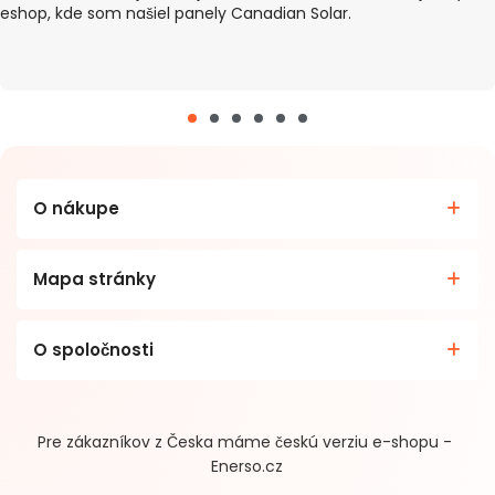
Projektovaná
eshop, kde som našiel panely Canadian Solar.
15+ rokov
životnosť (@25℃)
Životnosť pri 25 ℃
> 8 000 cyklov
IEC62040-1, IEC62477-1, IEC62619,
Certifikácia
IEC63056, UL1973, UL9540A, UN38.3,
VDE-AR-E 2510-50
O nákupe
Mapa stránky
O spoločnosti
Pre zákazníkov z Česka máme českú verziu e-shopu -
Enerso.cz