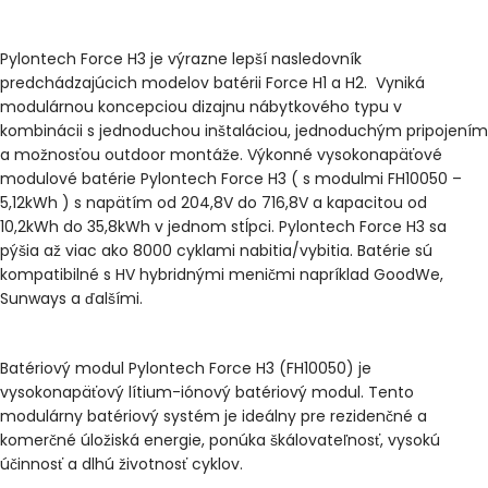
Pylontech Force H3
je výrazne lepší nasledovník
predchádzajúcich modelov batérii Force H1 a H2. Vyniká
modulárnou koncepciou dizajnu nábytkového typu v
kombinácii s jednoduchou inštaláciou, jednoduchým pripojením
a možnosťou outdoor montáže. Výkonné vysokonapäťové
modulové batérie
Pylontech Force H3
( s modulmi FH10050 –
5,12kWh ) s napätím
od 204,8V do 716,8V
a kapacitou
od
10,2kWh do 35,8kWh
v jednom stĺpci. Pylontech Force H3 sa
pýšia až viac ako
8000 cyklami nabitia/vybitia
. Batérie sú
kompatibilné s HV hybridnými meničmi napríklad GoodWe,
Sunways a ďalšími.
Batériový modul Pylontech Force H3
(FH10050) je
vysokonapäťový lítium-iónový batériový modul. Tento
modulárny batériový systém je ideálny pre rezidenčné a
komerčné úložiská energie, ponúka škálovateľnosť, vysokú
účinnosť a dlhú životnosť cyklov.