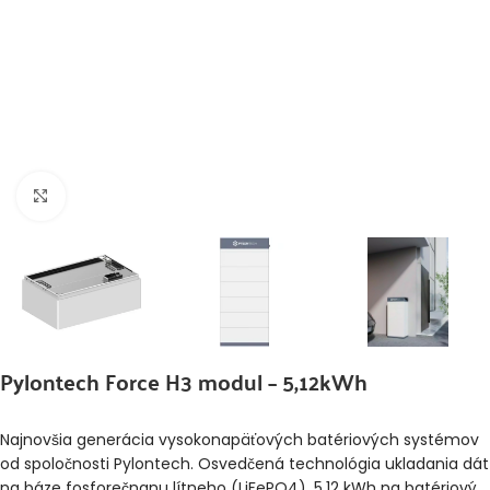
Klikni pre zväčšenie
Pylontech Force H3 modul – 5,12kWh
Najnovšia generácia vysokonapäťových batériových systémov
od spoločnosti Pylontech. Osvedčená technológia ukladania dát
na báze fosforečnanu lítneho (LiFePO4). 5,12 kWh na batériový