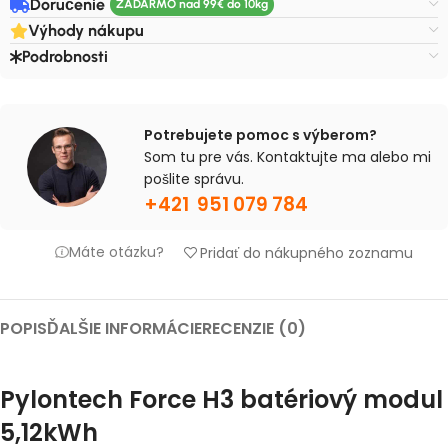
Doručenie
Výhody nákupu
Podrobnosti
Potrebujete pomoc s výberom?
Som tu pre vás. Kontaktujte ma alebo mi
pošlite správu.
+421 951 079 784
Máte otázku?
Pridať do nákupného zoznamu
POPIS
ĎALŠIE INFORMÁCIE
RECENZIE (0)
Pylontech Force H3 batériový modul
5,12kWh