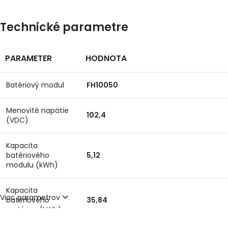
Technické parametre
PARAMETER
HODNOTA
Batériový modul
FH10050
Menovité napätie
102,4
(VDC)
Kapacita
batériového
5,12
modulu (kWh)
Kapacita
Viac parametrov
batériového
35,84
systému (kWh)