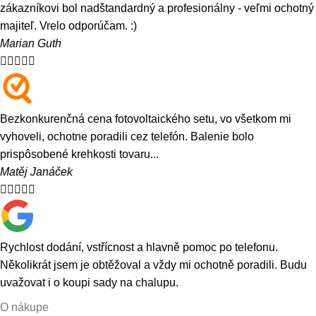
zákazníkovi bol nadštandardný a profesionálny - veľmi ochotný
majiteľ. Vrelo odporúčam. :)
Marian Guth





Bezkonkurenčná cena fotovoltaického setu, vo všetkom mi
vyhoveli, ochotne poradili cez telefón. Balenie bolo
prispôsobené krehkosti tovaru...
Matěj Janáček





Rychlost dodání, vstřícnost a hlavně pomoc po telefonu.
Několikrát jsem je obtěžoval a vždy mi ochotně poradili. Budu
uvažovat i o koupi sady na chalupu.
O nákupe