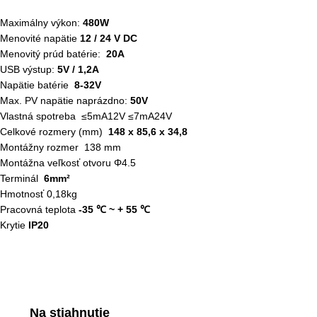
Maximálny výkon:
480W
Menovité napätie
12 / 24 V DC
Menovitý prúd batérie:
2
0A
USB výstup:
5V / 1,2A
Napätie batérie
8-
32V
Max. PV napätie naprázdno:
50V
Vlastná spotreba ≤5mA12V ≤7mA24V
Celkové rozmery (mm)
148 x 85,6 x 34,8
Montážny rozmer 138 mm
Montážna veľkosť otvoru Φ4.5
Terminál
6mm²
Hmotnosť 0,18kg
Pracovná teplota
-35 ℃ ~ + 55 ℃
Krytie
IP20
Na stiahnutie