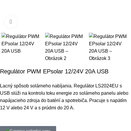
Klikni pre zväčšenie
Regulátor PWM EPsolar 12/24V 20A USB
Lacný spôsob solárneho nabíjania. Regulátor LS2024EU s
USB slúži na kontrolu toku energie zo solárneho panelu alebo
napájacieho zdroja do batérií a spotrebiča. Pracuje s napätím
12 V alebo 24 V a s prúdmi do 20 A.
Garancia najlepšej ceny