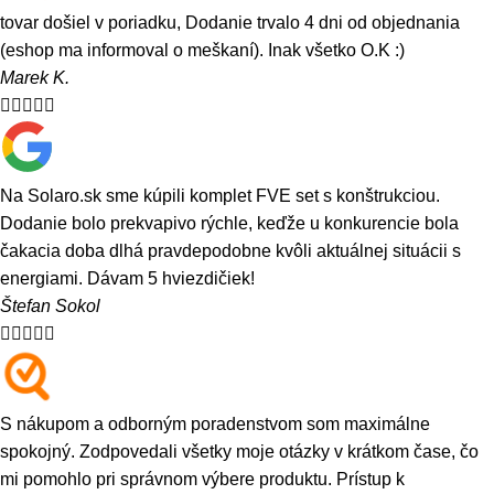
tovar došiel v poriadku, Dodanie trvalo 4 dni od objednania
(eshop ma informoval o meškaní). Inak všetko O.K :)
Marek K.





Na Solaro.sk sme kúpili komplet FVE set s konštrukciou.
Dodanie bolo prekvapivo rýchle, keďže u konkurencie bola
čakacia doba dlhá pravdepodobne kvôli aktuálnej situácii s
energiami. Dávam 5 hviezdičiek!
Štefan Sokol





S nákupom a odborným poradenstvom som maximálne
spokojný. Zodpovedali všetky moje otázky v krátkom čase, čo
mi pomohlo pri správnom výbere produktu. Prístup k