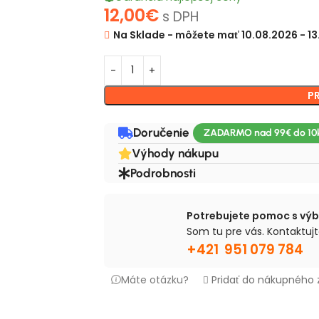
12,00
€
s DPH
Na Sklade - môžete mať 10.08.2026 - 1
P
Doručenie
Výhody nákupu
Podrobnosti
Potrebujete pomoc s vý
Som tu pre vás. Kontaktujt
+421 951 079 784
Máte otázku?
Pridať do nákupného