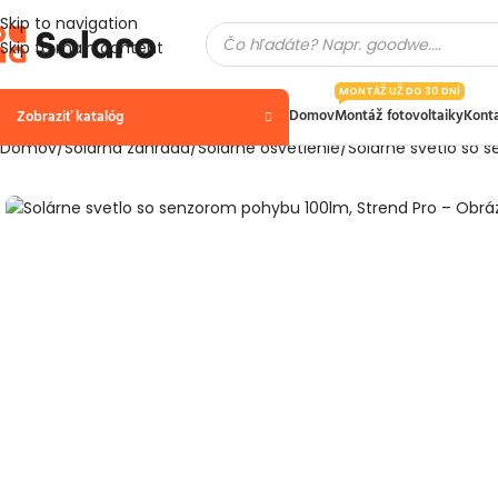
Skip to navigation
Skip to main content
MONTÁŽ UŽ DO 30 DNÍ
Domov
Montáž fotovoltaiky
Kont
Zobraziť katalóg
Domov
Solárna zahrada
Solárne osvetlenie
Solárne svetlo so 