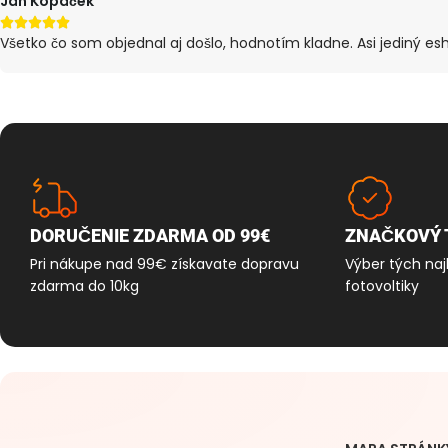
Ján Kopáček





Všetko čo som objednal aj došlo, hodnotím kladne. Asi jediný es
DORUČENIE ZDARMA OD 99€
ZNAČKOVÝ 
Pri nákupe nad 99€ získavate dopravu
Výber tých naj
zdarma do 10kg
fotovoltiky