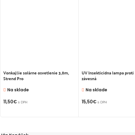
Vonkajšie solárne osvetlenie 3,8m,
UV Insekticídna lampa proti
Strend Pro
závesná
Na sklade
Na sklade
11,50
€
15,50
€
s DPH
s DPH
PRIDAŤ DO KOŠÍKA
PRIDAŤ DO KOŠÍKA