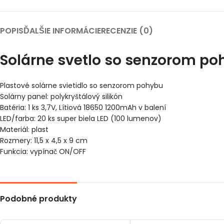
POPIS
ĎALŠIE INFORMÁCIE
RECENZIE (0)
Solárne svetlo so senzorom poh
Plastové solárne svietidlo so senzorom pohybu
Solárny panel: polykryštálový silikón
Batéria: 1 ks 3,7V, Lítiová 18650 1200mAh v balení
LED/farba: 20 ks super biela LED (100 lumenov)
Materiál: plast
Rozmery: 11,5 x 4,5 x 9 cm
Funkcia: vypínač ON/OFF
Podobné produkty