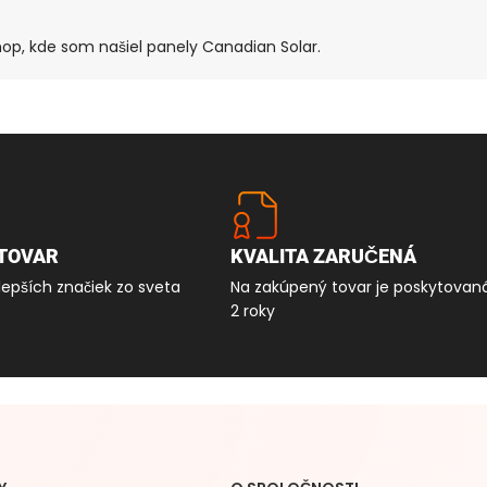
hop, kde som našiel panely Canadian Solar.
TOVAR
KVALITA ZARUČENÁ
lepších značiek zo sveta
Na zakúpený tovar je poskytovan
2 roky