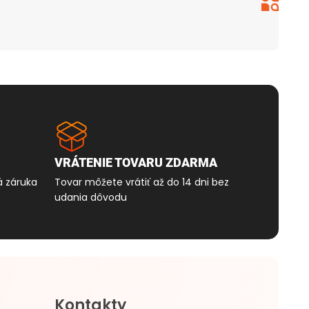
Peter 



tovar 
VRÁTENIE TOVARU ZDARMA
á záruka
Tovar môžete vrátiť až do 14 dni bez
udania dôvodu
Kontakty