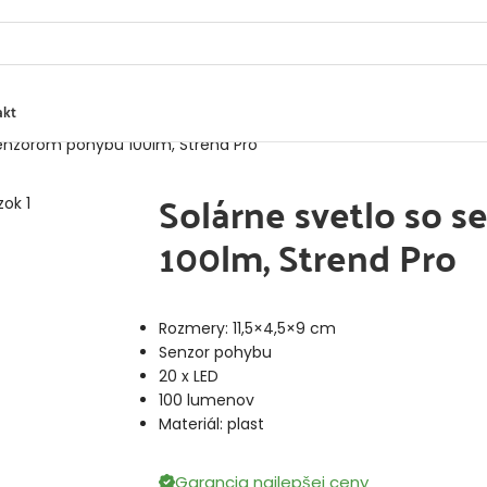
akt
senzorom pohybu 100lm, Strend Pro
Solárne svetlo so 
100lm, Strend Pro
Rozmery: 11,5×4,5×9 cm
Senzor pohybu
20 x LED
100 lumenov
Materiál: plast
Garancia najlepšej ceny