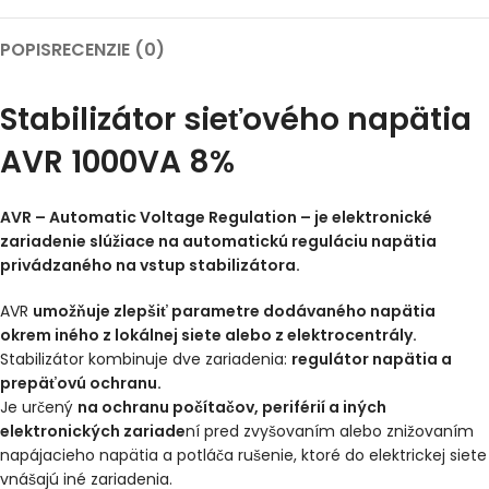
POPIS
RECENZIE (0)
Stabilizátor sieťového napätia
AVR 1000VA 8%
AVR – Automatic Voltage Regulation – je elektronické
zariadenie slúžiace na automatickú reguláciu napätia
privádzaného na vstup stabilizátora.
AVR
umožňuje zlepšiť parametre dodávaného napätia
okrem iného z lokálnej siete alebo z elektrocentrály.
Stabilizátor kombinuje dve zariadenia:
regulátor napätia a
prepäťovú ochranu.
Je určený
na ochranu počítačov, periférií a iných
elektronických zariade
ní pred zvyšovaním alebo znižovaním
napájacieho napätia a potláča rušenie, ktoré do elektrickej siete
vnášajú iné zariadenia.