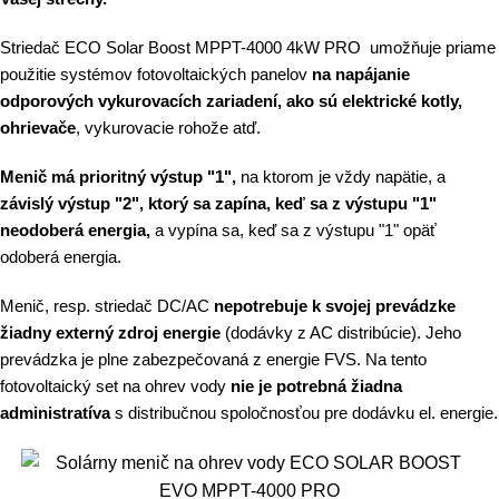
Striedač ECO Solar Boost MPPT-4000 4kW PRO umožňuje priame
použitie systémov fotovoltaických panelov
na napájanie
odporových vykurovacích zariadení, ako sú elektrické kotly,
ohrievače
, vykurovacie rohože atď.
Menič má prioritný výstup "1"
,
na ktorom je vždy napätie, a
z
ávislý výstup "2", ktorý sa zapína, keď sa z výstupu "1"
neodoberá energia,
a vypína sa, keď sa z výstupu "1" opäť
odoberá energia.
Menič, resp. striedač DC/AC
nepotrebuje k svojej prevádzke
žiadny externý zdroj energie
(dodávky z AC distribúcie). Jeho
prevádzka je plne zabezpečovaná z energie FVS. Na tento
fotovoltaický set na ohrev vody
nie je potrebná žiadna
administratíva
s distribučnou spoločnosťou pre dodávku el. energie.