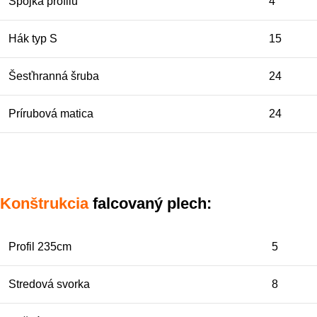
Spojka profilu
4
Hák typ S
15
Šesťhranná šruba
24
Prírubová matica
24
Konštrukcia
falcovaný plech:
Profil 235cm
5
Stredová svorka
8