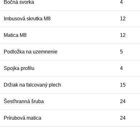
Bočná svorka
4
Imbusová skrutka M8
12
Matica M8
12
Podložka na uzemnenie
5
Spojka profilu
4
Držiak na falcovaný plech
15
Šesťhranná šruba
24
Prírubová matica
24