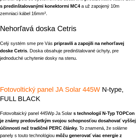
s predinštalovanými konektormi MC4
a už zapojený 10m
zemniaci kábel 16mm².
Nehorľavá doska Cetris
Celý systém sme pre Vás
pripravili a zapojili na nehorľavej
doske Cetris
. Doska obsahuje predinštalované úchyty, pre
jednoduché uchytenie dosky na stenu.
Fotovoltický panel JA Solar 445W
N-type,
FULL BLACK
Fotovoltaický panel 445Wp Ja Solar
s technologií N-Typ TOPCon
je známy predovšetkým svojou schopnosťou dosahovať vyššej
účinnosti než tradičné PERC články.
To znamená, že solárne
panely s touto technológiou
môžu generovať viac energie z