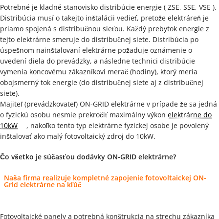
Potrebné je kladné stanovisko distribúcie energie ( ZSE, SSE, VSE ).
Distribúcia musí o takejto inštalácii vedieť, pretože elektráreň je
priamo spojená s distribučnou sieťou. Každý prebytok energie z
tejto elektrárne smeruje do distribučnej siete. Distribúcia po
úspešnom nainštalovaní elektrárne požaduje oznámenie o
uvedení diela do prevádzky, a následne technici distribúcie
vymenia koncovému zákazníkovi merač (hodiny), ktorý meria
obojsmerný tok energie (do distribučnej siete aj z distribučnej
siete).
Majiteľ (prevádzkovateľ) ON-GRID elektrárne v prípade že sa jedná
o fyzickú osobu nesmie prekročiť maximálny výkon
elektrárne do
10kW
, nakoľko tento typ elektrárne fyzickej osobe je povolený
inštalovať ako malý fotovoltaický zdroj do 10kW.
Čo všetko je súčasťou dodávky ON-GRID elektrárne?
Naša firma realizuje kompletné zapojenie fotovoltaickej ON-
Grid elektrárne na kľúč
Fotovoltaické panely a potrebná konštrukcia na strechu zákazníka