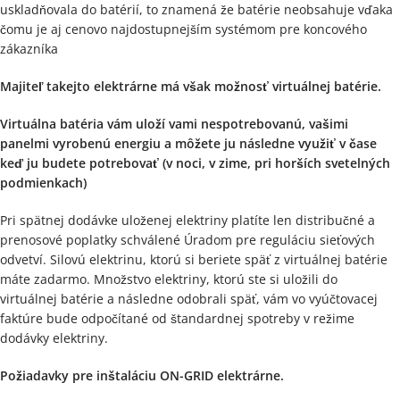
uskladňovala do batérií, to znamená že batérie neobsahuje vďaka
čomu je aj cenovo najdostupnejším systémom pre koncového
zákazníka
Majiteľ takejto elektrárne má však možnosť virtuálnej batérie.
Virtuálna batéria vám uloží vami nespotrebovanú, vašimi
panelmi vyrobenú energiu a môžete ju následne využiť v čase
keď ju budete potrebovať (v noci, v zime, pri horších svetelných
podmienkach)
Pri spätnej dodávke uloženej elektriny platíte len distribučné a
prenosové poplatky schválené Úradom pre reguláciu sieťových
odvetví. Silovú elektrinu, ktorú si beriete späť z virtuálnej batérie
máte zadarmo. Množstvo elektriny, ktorú ste si uložili do
virtuálnej batérie a následne odobrali späť, vám vo vyúčtovacej
faktúre bude odpočítané od štandardnej spotreby v režime
dodávky elektriny.
Požiadavky pre inštaláciu ON-GRID elektrárne.