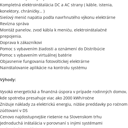
Kompletná elektroinštalácia DC a AC strany ( káble, istenia,
konektory, chráničky… )
Sieťový menič napätia podľa navrhnutého výkonu elektrárne
Revízna správa
Montáž panelov, zvod kábla k meniču, elektroinštalačné
prepojenia.
Doprava k zákazníkovi
Pomoc s vybavením žiadosti a oznámení do Distribúcie
Pomoc s vybavením virtuálnej batérie
Objasnenie fungovania fotovoltickej elektrárne
Nainštalovanie aplikácie na kontrolu systému
Výhody:
Vysoká energetická a finančná úspora v prípade rodinných domov,
kde spotreba presahuje viac ako 2000 kWh/ročne
Znižuje náklady za elektrickú energiu, nižšie preddavky po ročnom
zúčtovaní v DS
Cenovo najdostupnejšie riešenie na Slovenskom trhu
Jednoduchá inštalácia v porovnaní s inými systémami