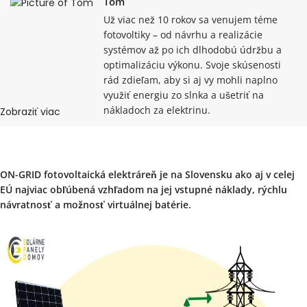
Tom
Už viac než 10 rokov sa venujem téme
fotovoltiky – od návrhu a realizácie
systémov až po ich dlhodobú údržbu a
optimalizáciu výkonu. Svoje skúsenosti
rád zdieľam, aby si aj vy mohli naplno
využiť energiu zo slnka a ušetriť na
nákladoch za elektrinu.
Zobraziť viac
Zdieľajte tento článok s priateľmi:
ON-GRID fotovoltaická elektráreň je na Slovensku ako aj v celej
EÚ najviac obľúbená vzhľadom na jej vstupné náklady, rýchlu
návratnosť a možnosť virtuálnej batérie.
Facebook
Threads
LinkedIn
Telegram
WhatsApp
X