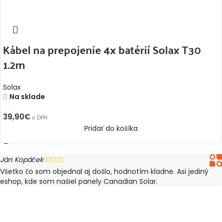
Kábel na prepojenie 4x batérií Solax T30
1.2m
Solax
Na sklade
39,90
€
s DPH
Pridať do košíka
Ján Kopáček





Všetko čo som objednal aj došlo, hodnotím kladne. Asi jediný
eshop, kde som našiel panely Canadian Solar.