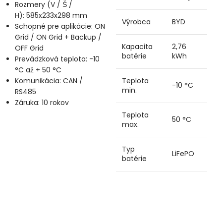
Rozmery (V / Š /
H):
585x233x298 mm
Výrobca
BYD
Schopné pre aplikácie:
ON
Grid / ON Grid + Backup /
Kapacita
2,76
OFF Grid
batérie
kWh
Prevádzková teplota:
-10
°C až + 50 °C
Komunikácia:
CAN /
Teplota
-10 °C
min.
RS485
Záruka:
10 rokov
Teplota
50 °C
max.
Typ
LiFePO
batérie