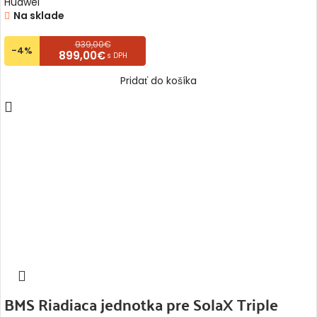
Huawei
Na sklade
939,00€
-4%
899,00€
s DPH
Pridať do košíka
BMS Riadiaca jednotka pre SolaX Triple