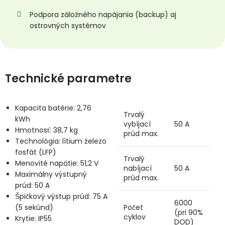
Podpora záložného napájania (backup) aj
ostrovných systémov
Technické parametre
Kapacita batérie:
2,76
Trvalý
kWh
vybíjací
50 A
Hmotnosť:
38,7 kg
prúd max.
Technológia:
lítium železo
fosfát (LFP)
Trvalý
Menovité napätie:
51,2 V
nabíjací
50 A
Maximálny výstupný
prúd max.
prúd:
50 A
Špičkový výstup prúd:
75 A
6000
(5 sekúnd)
Počet
(pri 90%
cyklov
Krytie:
IP55
DOD)