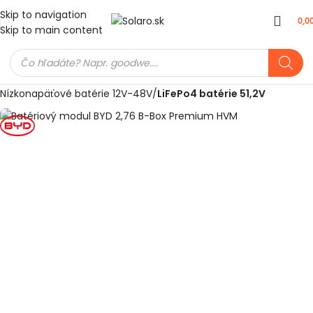
Skip to navigation
0,0
Skip to main content
Domov
Meniče a batérie
Batérie pre fotovoltiku
Nízkonapäťové batérie 12V-48V
LiFePo4 batérie 51,2V