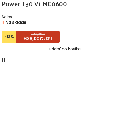
Power T30 V1 MC0600
Solax
Na sklade
729,00€
-13%
636,00€
s DPH
Pridať do košíka