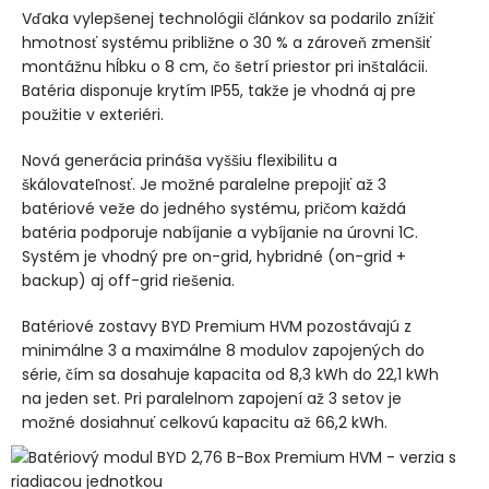
Vďaka vylepšenej technológii článkov sa podarilo znížiť
hmotnosť systému približne o 30 % a zároveň zmenšiť
montážnu hĺbku o 8 cm, čo šetrí priestor pri inštalácii.
Batéria disponuje krytím IP55, takže je vhodná aj pre
použitie v exteriéri.
Nová generácia prináša vyššiu flexibilitu a
škálovateľnosť. Je možné paralelne prepojiť až 3
batériové veže do jedného systému, pričom každá
batéria podporuje nabíjanie a vybíjanie na úrovni 1C.
Systém je vhodný pre on-grid, hybridné (on-grid +
backup) aj off-grid riešenia.
Batériové zostavy BYD Premium HVM pozostávajú z
minimálne 3 a maximálne 8 modulov zapojených do
série, čím sa dosahuje kapacita od 8,3 kWh do 22,1 kWh
na jeden set. Pri paralelnom zapojení až 3 setov je
možné dosiahnuť celkovú kapacitu až 66,2 kWh.