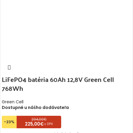
LiFePO4 batéria 60Ah 12,8V Green Cell
768Wh
Green Cell
Dostupné u nášho dodávateľa
294,00€
-23%
225,00€
s DPH