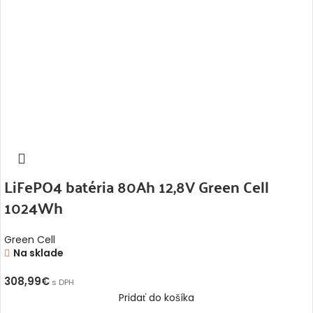
LiFePO4 batéria 80Ah 12,8V Green Cell
1024Wh
Green Cell
Na sklade
308,99
€
s DPH
Pridať do košíka