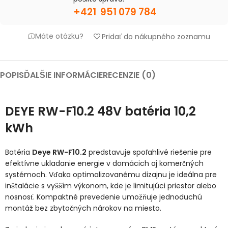
+421 951 079 784
Máte otázku?
Pridať do nákupného zoznamu
POPIS
ĎALŠIE INFORMÁCIE
RECENZIE (0)
DEYE RW-F10.2 48V batéria 10,2
kWh
Batéria
Deye RW-F10.2
predstavuje spoľahlivé riešenie pre
efektívne ukladanie energie v domácich aj komerčných
systémoch. Vďaka optimalizovanému dizajnu je ideálna pre
inštalácie s vyšším výkonom, kde je limitujúci priestor alebo
nosnosť. Kompaktné prevedenie umožňuje jednoduchú
montáž bez zbytočných nárokov na miesto.