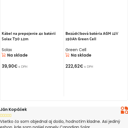
Kábel na prepojenie 4x batérií
Bezúdržbová batéria AGM 12V
Solax T30 1.2m
150Ah Green Cell
Solax
Green Cell
Na sklade
Na sklade
39,90
€
222,62
€
s DPH
s DPH
PRIDAŤ DO KOŠÍKA
PRIDAŤ DO KOŠÍKA
Ján Kopáček





Všetko čo som objednal aj došlo, hodnotím kladne. Asi jediný
eshop, kde som našiel panely Canadian Solar.