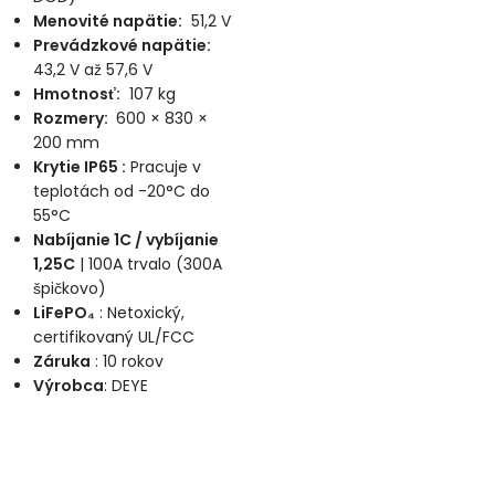
Menovité napätie
:
51,2 V
Prevádzkové napätie:
43,2 V až 57,6 V
Hmotnosť:
107 kg
Rozmery:
600 × 830 ×
200 mm
Krytie IP65 :
Pracuje v
teplotách od -20°C do
55°C
Nabíjanie 1C / vybíjanie
1,25C
| 100A trvalo (300A
špičkovo)
LiFePO₄
: Netoxický,
certifikovaný UL/FCC
Záruka
: 10 rokov
Výrobca
: DEYE