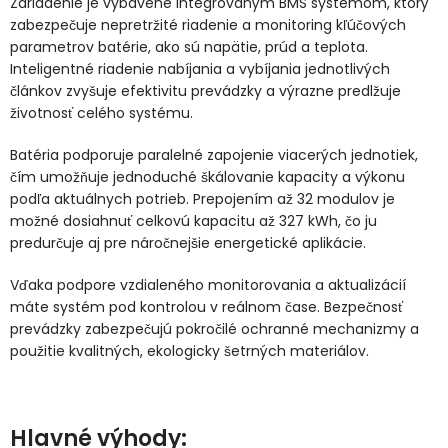
Zariadenie je vybavené integrovaným BMS systémom, ktorý
zabezpečuje nepretržité riadenie a monitoring kľúčových
parametrov batérie, ako sú napätie, prúd a teplota.
Inteligentné riadenie nabíjania a vybíjania jednotlivých
článkov zvyšuje efektivitu prevádzky a výrazne predlžuje
životnosť celého systému.
Batéria podporuje paralelné zapojenie viacerých jednotiek,
čím umožňuje jednoduché škálovanie kapacity a výkonu
podľa aktuálnych potrieb. Prepojením až 32 modulov je
možné dosiahnuť celkovú kapacitu až 327 kWh, čo ju
predurčuje aj pre náročnejšie energetické aplikácie.
Vďaka podpore vzdialeného monitorovania a aktualizácií
máte systém pod kontrolou v reálnom čase. Bezpečnosť
prevádzky zabezpečujú pokročilé ochranné mechanizmy a
použitie kvalitných, ekologicky šetrných materiálov.
Hlavné výhody: