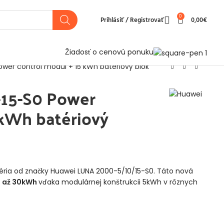
0
Prihlásiť / Registrovať
0,00
€
Žiadosť o cenovú ponuku
wer control modul + 15 kWh batériový blok
15-S0 Power
 kWh batériový
éria od značky Huawei LUNA 2000-5/10/15-S0. Táto nová
e
až 30kWh
vďaka modulárnej konštrukcii 5kWh v rôznych