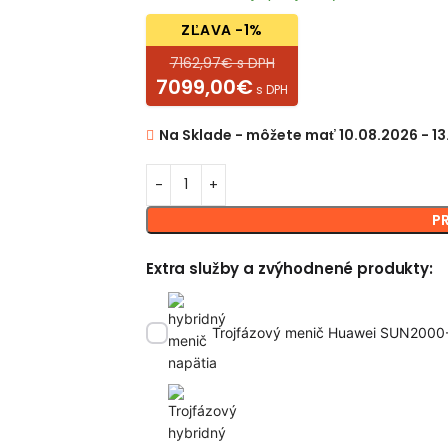
ZĽAVA -1%
7162,97€ s DPH
7099,00€
s DPH
Na Sklade - môžete mať 10.08.2026 - 1
P
Extra služby a zvýhodnené produkty:
Trojfázový menič Huawei SUN200