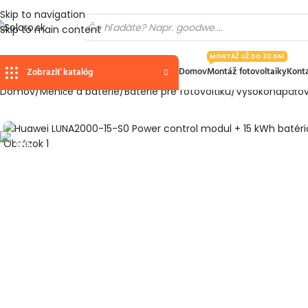
Skip to navigation
Skip to main content
MONTÁŽ UŽ DO 30 DNÍ
Domov
Montáž fotovoltaiky
Kont
Zobraziť katalóg
Domov
Meniče a batérie
Batérie pre fotovoltiku
Vysokonapäťov