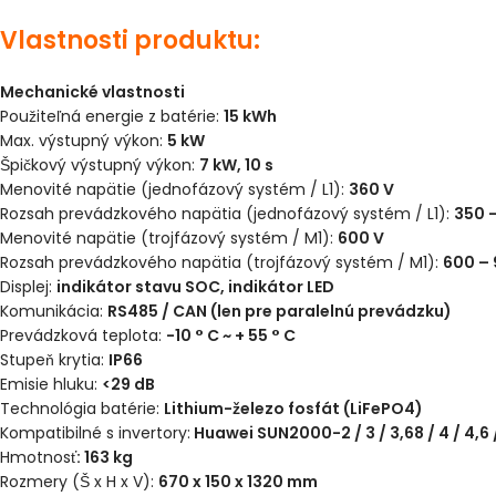
Vlastnosti produktu:
Mechanické vlastnosti
Použiteľná energie z batérie:
15 kWh
Max. výstupný výkon:
5 kW
Špičkový výstupný výkon:
7 kW, 10 s
Menovité napätie (jednofázový systém / L1):
360 V
Rozsah prevádzkového napätia (jednofázový systém / L1):
350 
Menovité napätie (trojfázový systém / M1):
600 V
Rozsah prevádzkového napätia (trojfázový systém / M1):
600 – 
Displej:
indikátor stavu SOC, indikátor LED
Komunikácia:
RS485 / CAN (len pre paralelnú prevádzku)
Prevádzková teplota:
-10 ° C ~ + 55 ° C
Stupeň krytia:
IP66
Emisie hluku:
<29 dB
Technológia batérie:
Lithium-železo fosfát (LiFePO4)
Kompatibilné s invertory:
Huawei SUN2000-2 / 3 / 3,68 / 4 / 4,6
Hmotnosť
: 163 kg
Rozmery (Š x H x V):
670 x 150 x 1320 mm