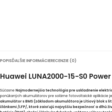
POPIS
ĎALŠIE INFORMÁCIE
RECENZIE (0)
Huawei LUNA2000-15-S0 Power c
Súčasne
Najmodernejšia technológia pre uskladnenie elektric
ponúkaných akumulátorov pre solárne fotovoltaické aplikácie j
akumulátor s BMS (základom akumulátora je Lítiový blok s l
článkami /LFP/, ktoré zaisťujú najvyššiu bezpečnosť a dlhú ž