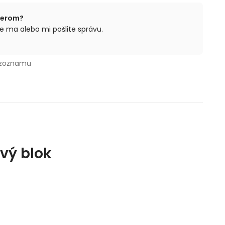
berom?
e ma alebo mi pošlite správu.
 zoznamu
vý blok