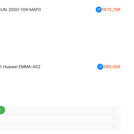
i SUN 2000-10K-MAP0
1672,79
€
nt Huawei EMMA-A02
595,00
€