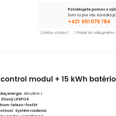
Potrebujete pomoc s vý
Som tu pre vás. Kontaktujt
+421 951 079 784
Máte otázku?
Pridať do nákupného
ontrol modul + 15 kWh batério
kej energie.
Aktuálne z
e
lítiový LIFEPO4
ithium-železo-fosfát
ivotnosť. Systém riadenia