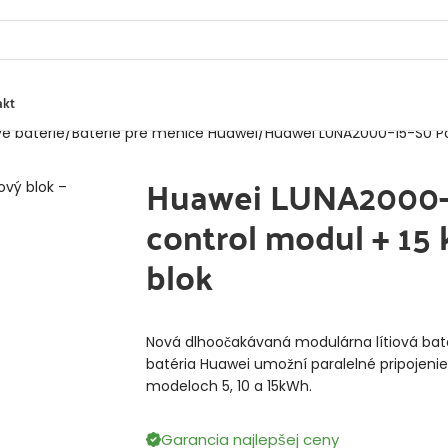
akt
é batérie
Batérie pre meniče Huawei
Huawei LUNA2000-15-S0 Po
Huawei LUNA2000-
control modul + 15
blok
Nová dlhoočakávaná modulárna lítiová bat
batéria Huawei umožní paralelné pripojeni
modeloch 5, 10 a 15kWh.
Garancia najlepšej ceny