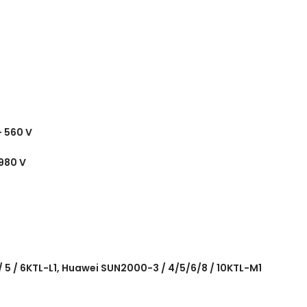
– 560 V
980 V
 / 5 / 6KTL-L1, Huawei SUN2000-3 / 4/5/6/8 / 10KTL-M1