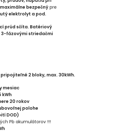
ty, prúdov, napätia pri
 maximálne bezpečný
pre
utý elektrolyt a pod.
cí prúd sčíta. Batériový
 3-fázovými striedačmi
pripojiteľné 2 bloky, max. 30kWh.
y mesiac
5 kWh
mere 20 rokov
ubovoľnej polohe
bití DOD)
ých Pb akumulátorov !!!
kWh