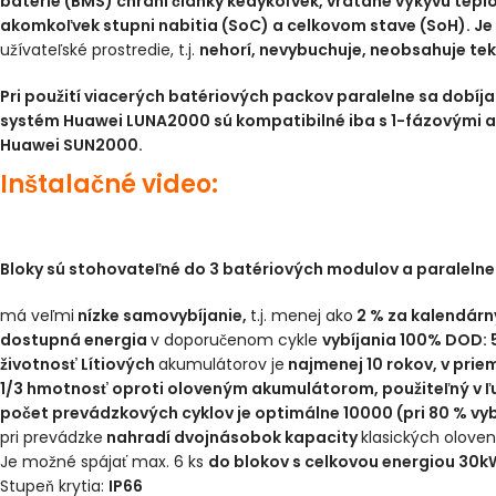
batérie (BMS) chráni články kedykoľvek, vrátane výkyvu teplo
akomkoľvek stupni nabitia (SoC) a celkovom stave (SoH).
Je
užívateľské prostredie, t.j.
nehorí, nevybuchuje, neobsahuje tek
Pri použití viacerých batériových packov paralelne sa dobíja
systém Huawei LUNA2000 sú kompatibilné iba s 1-fázovými a
Huawei SUN2000.
Inštalačné video:
Bloky sú stohovateľné do 3 batériových modulov a paralelne 
má veľmi
nízke samovybíjanie,
t.j. menej ako
2 % za kalendárn
dostupná energia
v doporučenom cykle
vybíjania 100% DOD: 
životnosť Lítiových
akumulátorov je
najmenej 10 rokov, v prie
1/3 hmotnosť oproti oloveným akumulátorom, použiteľný v ľ
počet prevádzkových cyklov je
optimálne 10000 (pri 80 % vy
pri prevádzke
nahradí dvojnásobok kapacity
klasických oloven
Je možné spájať max. 6 ks
do blokov s celkovou energiou 30
Stupeň krytia:
IP66