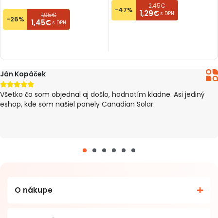
2,45€
-47%
1,29€
s DPH
1,95€
-26%
1,45€
s DPH
PRIDAŤ DO KOŠÍKA
PRIDAŤ DO KOŠÍKA
Ján Kopáček





Všetko čo som objednal aj došlo, hodnotím kladne. Asi jediný
eshop, kde som našiel panely Canadian Solar.
O nákupe