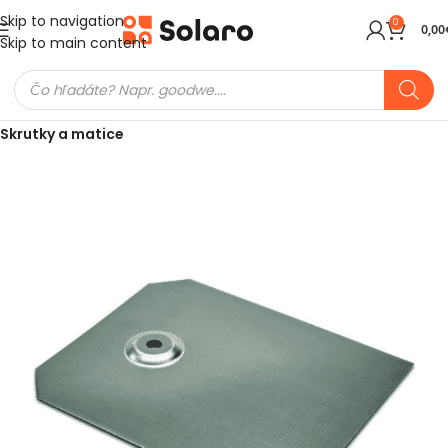
Skip to navigation
0
0,00
Skip to main content
Domov
FV Montážne prvky
Spojovací material
Skrutky a matice