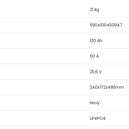
21 kg
5904100450947
120 Ah
60 A
25,6 V
240x172x485mm
Nový
LiFePO4