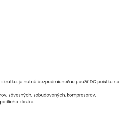
 skrutku, je nutné bezpodmienečne použiť DC poistku na
orov, závesných, zabudovaných, kompresorov,
podlieha záruke.