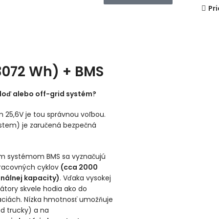
Pr
(3072 Wh) + BMS
loď alebo off-grid systém?
 25,6V je tou správnou voľbou.
tem) je zaručená bezpečná
ným systémom BMS sa vyznačujú
racovných cyklov
(cca 2000
nálnej kapacity)
. Vďaka vysokej
tory skvele hodia ako do
aláciách. Nízka hmotnosť umožňuje
od trucky) a na