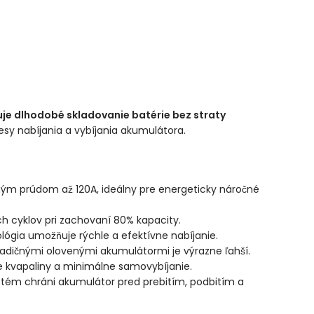
e dlhodobé skladovanie batérie bez straty
esy nabíjania a vybíjania akumulátora.
m prúdom až 120A, ideálny pre energeticky náročné
h cyklov pri zachovaní 80% kapacity.
ógia umožňuje rýchle a efektívne nabíjanie.
radičnými olovenými akumulátormi je výrazne ľahší.
 kvapaliny a minimálne samovybíjanie.
tém chráni akumulátor pred prebitím, podbitím a