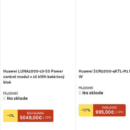
Huawei LUNA2000-10-S0 Power
Huawei SUN2000-4KTL-M1 
control modul + 10 kWh batériový
W
blok
Huawei
Na sklade
Huawei
Na sklade
1195,00€
-17%
995,00€
s DPH
5074,98€
-1%
5049,00€
s DPH
PRIDAŤ DO KOŠÍKA