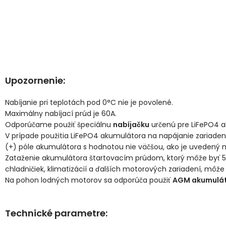
Upozornenie:
Nabíjanie pri teplotách pod 0°C nie je povolené.
Maximálny nabíjací prúd je 60A.
Odporúčame použiť špeciálnu
nabíjačku
určenú pre LiFePO4 
V prípade použitia LiFePO4 akumulátora na napájanie zariade
(+) póle akumulátora s hodnotou nie väčšou, ako je uvedený 
Zataženie akumulátora štartovacím prúdom, ktorý môže byť 5 
chladničiek, klimatizácií a ďalších motorových zariadení, môž
Na pohon lodných motorov sa odporúča použiť
AGM akumulá
Technické parametre: