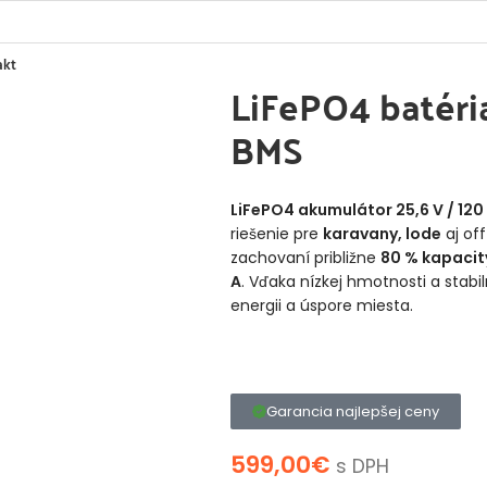
 batérie 12V-48V
LiFePo4 batérie 25,6V
LiFePO4 batéria 25,6V 1
akt
LiFePO4 batéri
BMS
LiFePO4 akumulátor 25,6 V / 120
riešenie pre
karavany, lode
aj off
zachovaní približne
80 % kapacit
A
. Vďaka nízkej hmotnosti a stabi
energii a úspore miesta.
Garancia najlepšej ceny
599,00
€
s DPH