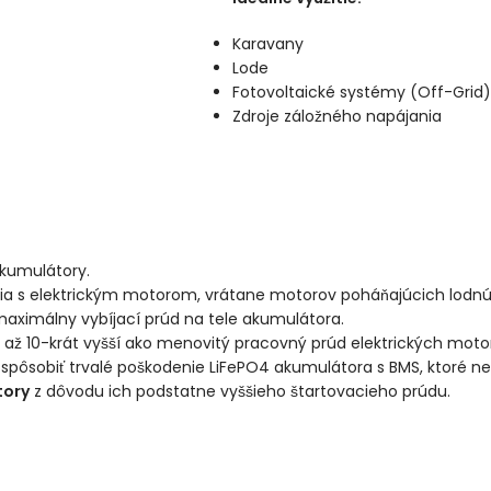
Karavany
Lode
Fotovoltaické systémy (Off-Grid)
Zdroje záložného napájania
akumulátory.
nia s elektrickým motorom, vrátane motorov poháňajúcich lodnú
maximálny vybíjací prúd na tele akumulátora.
až 10-krát vyšší ako menovitý pracovný prúd elektrických mot
e spôsobiť trvalé poškodenie LiFePO4 akumulátora s BMS, ktoré ne
tory
z dôvodu ich podstatne vyššieho štartovacieho prúdu.