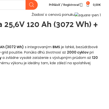
0
Prihlásiť / Registrovať
0,00
€
20 Ah (3072 Wh) + BMS
Žiadosť o cenovú ponuku
a 25,6V 120 Ah (3072 Wh) +
 Ah (3072 Wh)
s integrovaným
BMS
je ľahké, bezúdržbové
-grid použitie. Ponúka dlhú životnosť až
2000 cyklov
pri
y
a zvládne vysoké zaťaženie s výstupným prúdom až
120
lnému výkonu je ideálny tam, kde záleží na spoľahlivej