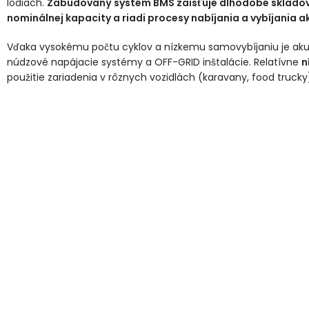
lodiach.
Zabudovaný systém BMS zaisťuje dlhodobé skladova
nominálnej kapacity a riadi procesy nabíjania a vybíjania 
Vďaka vysokému počtu cyklov a nízkemu samovybíjaniu je aku
núdzové napájacie systémy a OFF-GRID inštalácie. Relatívne
n
použitie zariadenia v rôznych vozidlách (karavany, food trucky