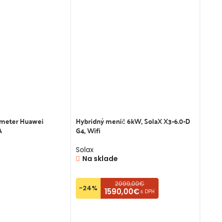
tmeter Huawei
Hybridný menič 6kW, SolaX X3-6.0-D
Sofar
A
G4, Wifi
Sofar
Na
Solax
Na sklade
-14
2099,00€
-24%
1590,00€
s DPH
OŠÍKA
PR
PRIDAŤ DO KOŠÍKA