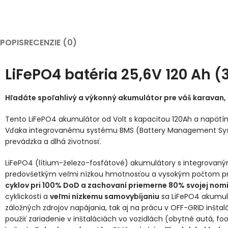
POPIS
RECENZIE (0)
LiFePO4 batéria 25,6V 120 Ah 
Hľadáte spoľahlivý a výkonný akumulátor pre váš karavan, 
Tento LiFePO4 akumulátor od Volt s kapacitou 120Ah a napätím
Vďaka integrovanému systému BMS (Battery Management Sys
prevádzka a dlhá životnosť.
LiFePO4 (lítium-železo-fosfátové) akumulátory s integrova
predovšetkým veľmi nízkou hmotnosťou a vysokým počtom p
cyklov pri 100% DoD a zachovaní priemerne 80% svojej nomi
cyklickosti a
veľmi nízkemu samovybíjaniu
sa LiFePO4 akumulá
záložných zdrojov napájania, tak aj na prácu v OFF-GRID inšt
použiť zariadenie v inštaláciách vo vozidlách (obytné autá, fo