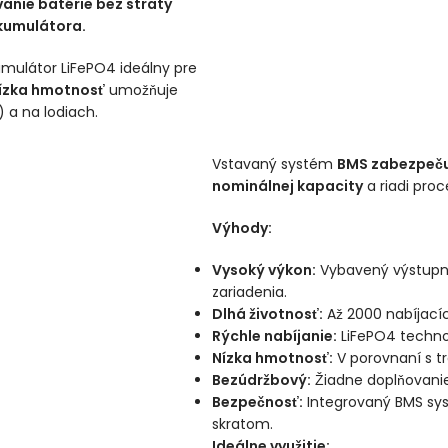
nie batérie bez straty
akumulátora.
mulátor LiFePO4 ideálny pre
ízka hmotnosť
umožňuje
) a na lodiach.
Vstavaný systém
BMS zabezpečuj
nominálnej kapacity
a riadi proc
Výhody:
Vysoký výkon:
Vybavený výstupný
zariadenia.
Dlhá životnosť:
Až 2000 nabíjacíc
Rýchle nabíjanie:
LiFePO4 technol
Nízka hmotnosť:
V porovnaní s t
Bezúdržbový:
Žiadne doplňovanie
Bezpečnosť:
Integrovaný BMS sys
skratom.
Ideálne využitie: