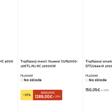
HC 4000
Trojfázový menič Huawei SUN2000-
Trojfázový smar
10KTL-M1 HC 10000W
DTSU666-H 100
Huawei
Huawei
Na sklade
Na sklade
150,05
€
s DPH
1880,00€
-31%
1289,00€
s DPH
PRIDAŤ DO K
PRIDAŤ DO KOŠÍKA