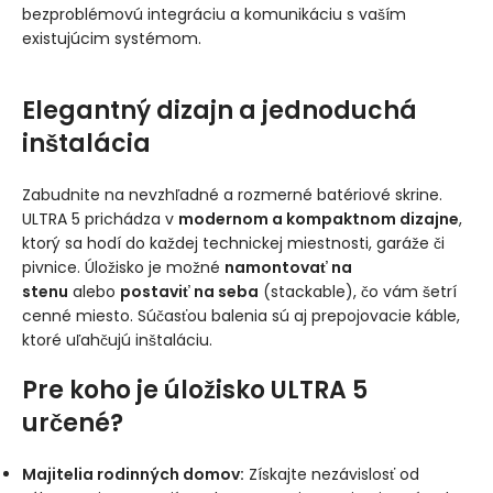
bezproblémovú integráciu a komunikáciu s vaším
existujúcim systémom.
Elegantný dizajn a jednoduchá
inštalácia
Zabudnite na nevzhľadné a rozmerné batériové skrine.
ULTRA 5 prichádza v
modernom a kompaktnom dizajne
,
ktorý sa hodí do každej technickej miestnosti, garáže či
pivnice. Úložisko je možné
namontovať na
stenu
alebo
postaviť na seba
(stackable), čo vám šetrí
cenné miesto. Súčasťou balenia sú aj prepojovacie káble,
ktoré uľahčujú inštaláciu.
Pre koho je úložisko ULTRA 5
určené?
Majitelia rodinných domov:
Získajte nezávislosť od