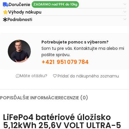
Doručenie
Výhody nákupu
Podrobnosti
Potrebujete pomoc s výberom?
Som tu pre vás. Kontaktujte ma alebo mi
pošlite správu.
+421 951 079 784
Máte otázku?
Pridať do nákupného zoznamu
POPIS
ĎALŠIE INFORMÁCIE
RECENZIE (0)
LiFePo4 batériové úložisko
5,12kWh 25,6V VOLT ULTRA-5