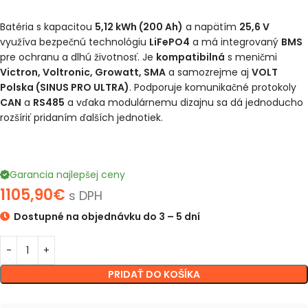
Batéria s kapacitou
5,12 kWh (200 Ah)
a napätím
25,6 V
využíva bezpečnú technológiu
LiFePO4
a má integrovaný
BMS
pre ochranu a dlhú životnosť. Je
kompatibilná
s meničmi
Victron, Voltronic, Growatt, SMA
a samozrejme aj
VOLT
Polska (SINUS PRO ULTRA)
. Podporuje komunikačné protokoly
CAN
a
RS485
a vďaka modulárnemu dizajnu sa dá jednoducho
rozšíriť pridaním ďalších jednotiek.
Garancia najlepšej ceny
1105,90
€
s DPH
Dostupné na objednávku do 3 – 5 dní
PRIDAŤ DO KOŠÍKA