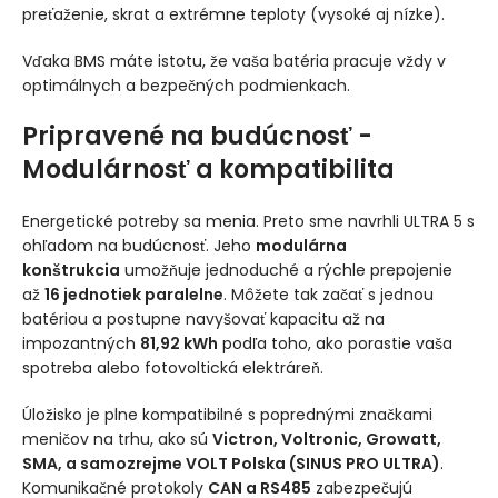
preťaženie, skrat a extrémne teploty (vysoké aj nízke).
Vďaka BMS máte istotu, že vaša batéria pracuje vždy v
optimálnych a bezpečných podmienkach.
Pripravené na budúcnosť -
Modulárnosť a kompatibilita
Energetické potreby sa menia. Preto sme navrhli ULTRA 5 s
ohľadom na budúcnosť. Jeho
modulárna
konštrukcia
umožňuje jednoduché a rýchle prepojenie
až
16 jednotiek paralelne
. Môžete tak začať s jednou
batériou a postupne navyšovať kapacitu až na
impozantných
81,92 kWh
podľa toho, ako porastie vaša
spotreba alebo fotovoltická elektráreň.
Úložisko je plne kompatibilné s poprednými značkami
meničov na trhu, ako sú
Victron, Voltronic, Growatt,
SMA, a samozrejme VOLT Polska (SINUS PRO ULTRA)
.
Komunikačné protokoly
CAN a RS485
zabezpečujú