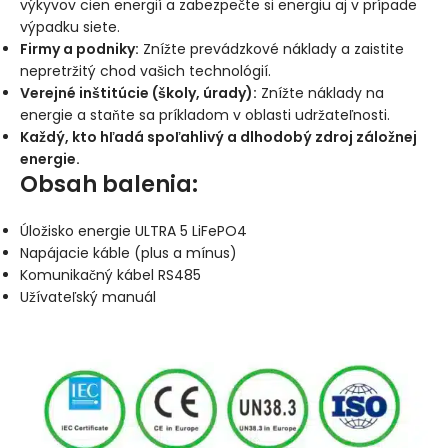
výkyvov cien energií a zabezpečte si energiu aj v prípade
výpadku siete.
Firmy a podniky:
Znížte prevádzkové náklady a zaistite
nepretržitý chod vašich technológií.
Verejné inštitúcie (školy, úrady):
Znížte náklady na
energie a staňte sa príkladom v oblasti udržateľnosti.
Každý, kto hľadá spoľahlivý a dlhodobý zdroj záložnej
energie.
Obsah balenia:
Úložisko energie ULTRA 5 LiFePO4
Napájacie káble (plus a mínus)
Komunikačný kábel RS485
Užívateľský manuál