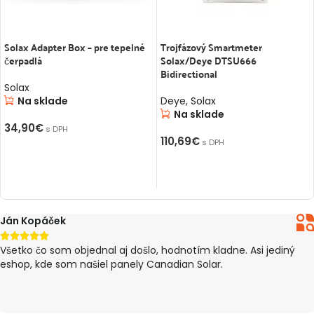
Solax Adapter Box – pre tepelné
Trojfázový Smartmeter
čerpadlá
Solax/Deye DTSU666
Bidirectional
Solax
Na sklade
Deye
,
Solax
Na sklade
34,90
€
s DPH
110,69
€
s DPH
PRIDAŤ DO KOŠÍKA
PRIDAŤ DO KOŠÍKA
Peter Pillár





tovar došiel v poriadku, Dodanie trvalo 4 dni od objednania
(eshop ma informoval o meškaní). Inak všetko O.K :)