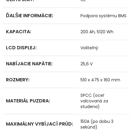
ĎALŠIE INFORMÁCIE
:
Podpora systému BMS
KAPACITA
:
200 Ah, 5120 Wh
LCD DISPLEJ
:
Voliteľný
NABÍJACIE NAPÄTIE
:
25,6 V
ROZMERY
:
510 x 475 x 160 mm
SPCC (oceľ
MATERIÁL PUZDRA
:
valcovaná za
studena)
150A (po dobu 3
MAXIMÁLNY VYBÍJACÍ PRÚD
:
sekúnd)