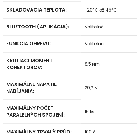
SKLADOVACIA TEPLOTA
:
-20°C až 45°C
BLUETOOTH (APLIKÁCIA)
:
Voliteľné
FUNKCIA OHREVU
:
Voliteľná
KRÚTIACI MOMENT
8,5 Nm
KONEKTOROV
:
MAXIMÁLNE NAPÄTIE
29,2 V
NABÍJANIA
:
MAXIMÁLNY POČET
16 ks
PARALELNÝCH SPOJENÍ
:
MAXIMÁLNY TRVALÝ PRÚD
:
100 A