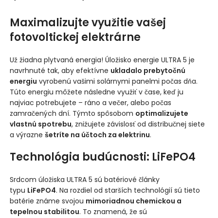
Maximalizujte využitie vašej
fotovoltickej elektrárne
Už žiadna plytvaná energia! Úložisko energie ULTRA 5 je
navrhnuté tak, aby efektívne
ukladalo prebytočnú
energiu
vyrobenú vašimi solárnymi panelmi počas dňa.
Túto energiu môžete následne využiť v čase, keď ju
najviac potrebujete – ráno a večer, alebo počas
zamračených dní. Týmto spôsobom
optimalizujete
vlastnú spotrebu
, znižujete závislosť od distribučnej siete
a výrazne
šetríte na účtoch za elektrinu
.
Technológia budúcnosti: LiFePO4
Srdcom úložiska ULTRA 5 sú batériové články
typu
LiFePO4
. Na rozdiel od starších technológií sú tieto
batérie známe svojou
mimoriadnou chemickou a
tepelnou stabilitou
. To znamená, že sú