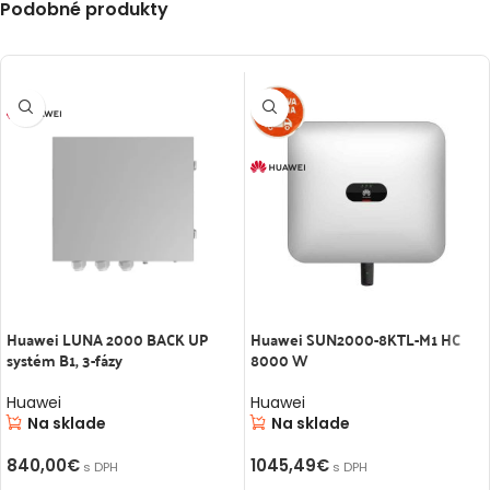
Podobné produkty
Huawei LUNA 2000 BACK UP
Huawei SUN2000-8KTL-M1 HC
systém B1, 3-fázy
8000 W
Huawei
Huawei
Na sklade
Na sklade
840,00
€
1045,49
€
s DPH
s DPH