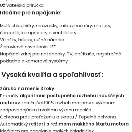
Užívateľská príručka
Ideálne pre napájanie:
Malé chladničky, mrazničky, mikrovlnné rúry, motory,
čerpadlá, kompresory a ventilátory
Vŕtačky, brúsky, ručné náradie
Žiarovkové osvetlenie, LED
Napájací zdroj pre notebooky, TV, počítače, registračné
pokladne a kamerové systémy
Vysoká kvalita a spoľahlivosť:
Záruka na menič 3 roky
Pokročilý
algoritmus postupného rozbehu indukčných
motorov
zaručujúci 100% rozbeh motorov s výkonom
zodpovedajúcim trvalému výkonu meniča
Ochrana proti preťaženiu a skratu / Tepelná ochrana
Automatický
reštart s režimom mäkkého štartu motora
ideálnym pre napájanie malých chladničiek