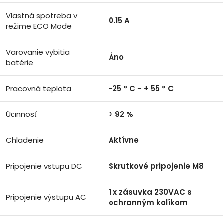
Vlastná spotreba v
0.15 A
režime ECO Mode
Varovanie vybitia
Áno
batérie
Pracovná teplota
-25 ° C ~ + 55 ° C
Účinnosť
> 92 %
Chladenie
Aktívne
Pripojenie vstupu DC
Skrutkové pripojenie M8
1 x zásuvka 230VAC s
Pripojenie výstupu AC
ochranným kolíkom