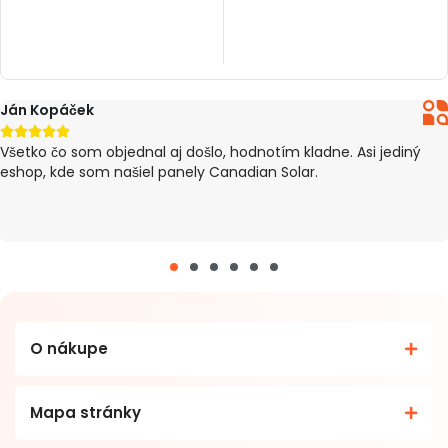
PRIDAŤ DO KOŠÍKA
PRIDAŤ DO KOŠÍKA
Peter Pillár





e. Asi jediný
tovar došiel v poriadku, Dodanie trvalo 4 dni 
(eshop ma informoval o meškaní). Inak všetko
O nákupe
Mapa stránky