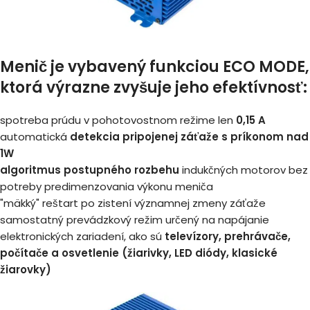
Menič je vybavený funkciou
ECO MODE
,
ktorá výrazne zvyšuje jeho efektívnosť:
spotreba prúdu v pohotovostnom režime len
0,15 A
automatická
detekcia pripojenej záťaže s príkonom nad
1W
algoritmus postupného rozbehu
indukčných motorov bez
potreby predimenzovania výkonu meniča
"mäkký" reštart po zistení významnej zmeny záťaže
samostatný prevádzkový režim určený na napájanie
elektronických zariadení, ako sú
televízory, prehrávače,
počítače a osvetlenie (žiarivky, LED diódy, klasické
žiarovky)