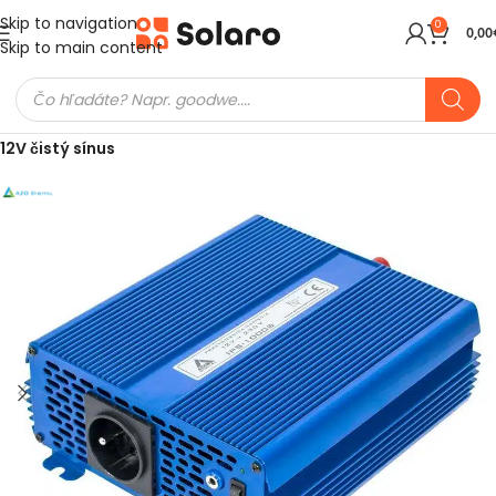
Skip to navigation
0
0,00
Skip to main content
Domov
Meniče a batérie
Ostrovné meniče (Off-Grid)
12V čistý sínus