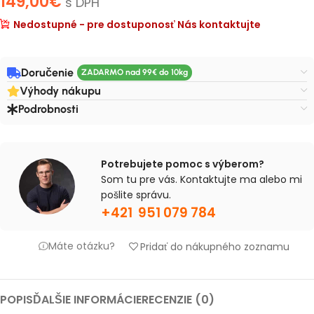
149,00
€
s DPH
Nedostupné - pre dostuponosť Nás kontaktujte
Doručenie
Výhody nákupu
Podrobnosti
Potrebujete pomoc s výberom?
Som tu pre vás. Kontaktujte ma alebo mi
pošlite správu.
+421 951 079 784
Máte otázku?
Pridať do nákupného zoznamu
POPIS
ĎALŠIE INFORMÁCIE
RECENZIE (0)