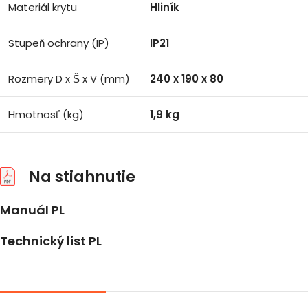
Materiál krytu
Hliník
Stupeň ochrany (IP)
IP21
Rozmery D x Š x V (mm)
240 x 190 x 80
Hmotnosť (kg)
1,9 kg
Na stiahnutie
Manuál PL
Technický list PL