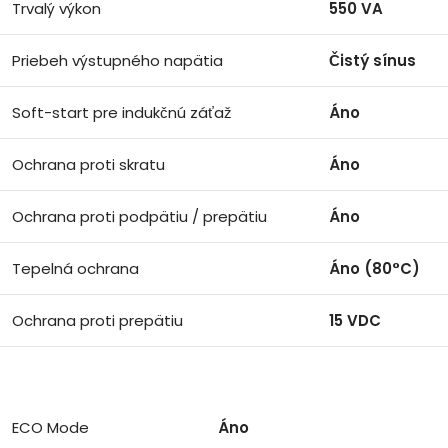
Trvalý výkon
550 VA
Priebeh výstupného napätia
Čistý sínus
Soft-start pre indukčnú záťaž
Áno
Ochrana proti skratu
Áno
Ochrana proti podpätiu / prepätiu
Áno
Tepelná ochrana
Áno (80°C)
Ochrana proti prepätiu
15 VDC
ECO Mode
Áno