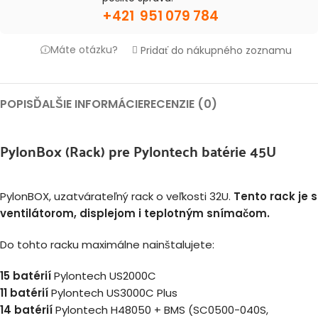
+421 951 079 784
Máte otázku?
Pridať do nákupného zoznamu
POPIS
ĎALŠIE INFORMÁCIE
RECENZIE (0)
PylonBox (Rack) pre Pylontech batérie 45U
PylonBOX, uzatvárateľný rack o veľkosti 32U.
Tento rack je s
ventilátorom, displejom i teplotným snímačom.
Do tohto racku maximálne nainštalujete:
15 batérií
Pylontech US2000C
11 batérií
Pylontech US3000C Plus
14 batérií
Pylontech H48050
+ BMS (SC0500-040S,