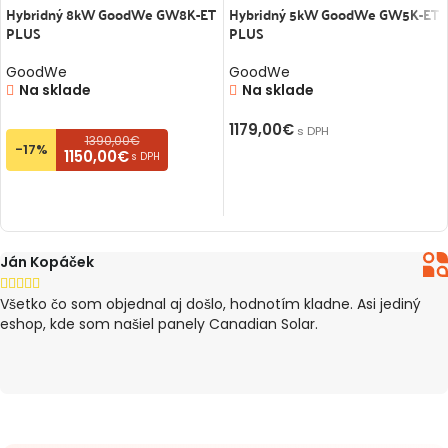
Hybridný 8kW GoodWe GW8K-ET
Hybridný 5kW GoodWe GW5K-ET
PLUS
PLUS
GoodWe
GoodWe
Na sklade
Na sklade
1179,00
€
s DPH
1390,00€
-17%
1150,00€
s DPH
PRIDAŤ DO KOŠÍKA
PRIDAŤ DO KOŠÍKA
Ján Kopáček





Všetko čo som objednal aj došlo, hodnotím kladne. Asi jediný
eshop, kde som našiel panely Canadian Solar.