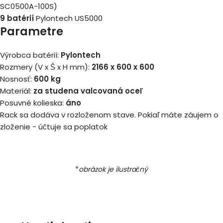
SC0500A-100S)
9 batérií
Pylontech US5000
Parametre
Výrobca batérií:
Pylontech
Rozmery (V x Š x H mm):
2166 x 600 x 600
Nosnosť:
600 kg
Materiál:
za studena valcovaná oceľ
Posuvné kolieska:
áno
Rack sa dodáva v rozloženom stave. Pokiaľ máte záujem o
zloženie - účtuje sa poplatok
*
obrázok je ilustračný