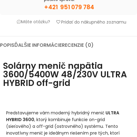
+421 951 079 784
Máte otázku?
Pridať do nákupného zoznamu
POPIS
ĎALŠIE INFORMÁCIE
RECENZIE (0)
Solárny menič napätia
3600/5400W 48/230V ULTRA
HYBRID off-grid
Predstavujeme vám moderný hybridný menič
ULTRA
HYBRID 3600
, ktorý kombinuje funkcie on-grid
(sieťového) a off-grid (ostrovného) systému. Tento
inovatívny menič je ideálnym riešením pre tých, ktorí