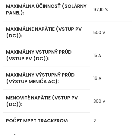
MAXIMÁLNA ÚČINNOSŤ (SOLÁRNY
97,10 %
PANEL)
:
MAXIMÁLNE NAPÄTIE (VSTUP PV
500 V
(DC))
:
MAXIMÁLNY VSTUPNÝ PRÚD
15 A
(VSTUP PV (DC))
:
MAXIMÁLNY VÝSTUPNÝ PRÚD
16 A
(VÝSTUP MENIČA AC)
:
MENOVITÉ NAPÄTIE (VSTUP PV
360 V
(DC))
:
POČET MPPT TRACKEROV
:
2