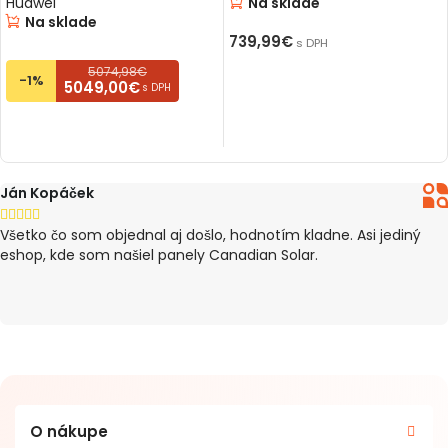
Huawei
Na sklade
Na sklade
739,99
€
s DPH
5074,98€
PRIDAŤ DO KOŠÍKA
-1%
5049,00€
s DPH
PRIDAŤ DO KOŠÍKA
Ján Kopáček





Všetko čo som objednal aj došlo, hodnotím kladne. Asi jediný
eshop, kde som našiel panely Canadian Solar.
O nákupe