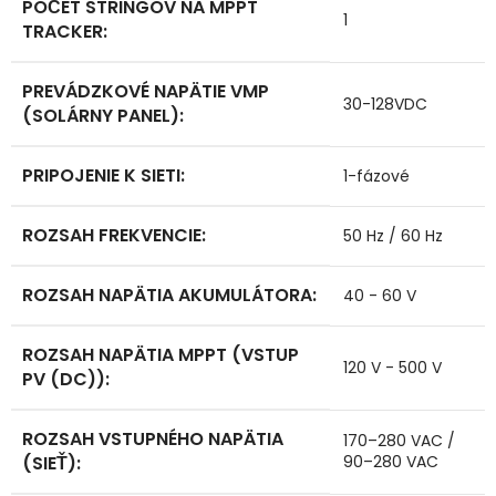
POČET STRINGOV NA MPPT
1
TRACKER
:
PREVÁDZKOVÉ NAPÄTIE VMP
30-128VDC
(SOLÁRNY PANEL)
:
PRIPOJENIE K SIETI
:
1-fázové
ROZSAH FREKVENCIE
:
50 Hz / 60 Hz
ROZSAH NAPÄTIA AKUMULÁTORA
:
40 - 60 V
ROZSAH NAPÄTIA MPPT (VSTUP
120 V - 500 V
PV (DC))
:
ROZSAH VSTUPNÉHO NAPÄTIA
170–280 VAC /
(SIEŤ)
:
90–280 VAC