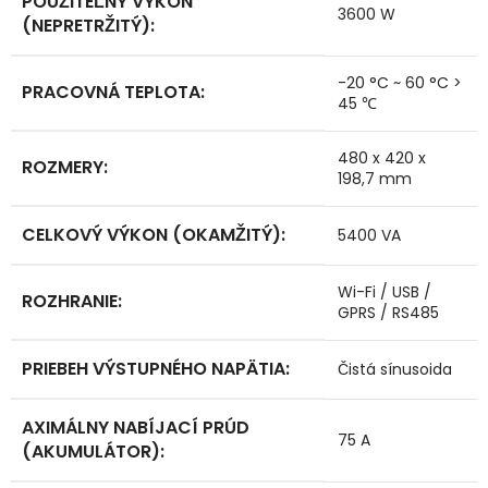
POUŽITEĽNÝ VÝKON
3600 W
(NEPRETRŽITÝ)
:
-20 °C ~ 60 °C >
PRACOVNÁ TEPLOTA
:
45 ℃
480 x 420 x
ROZMERY
:
198,7 mm
CELKOVÝ VÝKON (OKAMŽITÝ)
:
5400 VA
Wi-Fi / USB /
ROZHRANIE
:
GPRS / RS485
PRIEBEH VÝSTUPNÉHO NAPÄTIA
:
Čistá sínusoida
AXIMÁLNY NABÍJACÍ PRÚD
75 A
(AKUMULÁTOR)
: