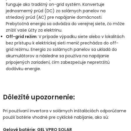
funguje ako tradičný on-grid systém. Konvertuje
jednosmerný prúd (DC) zo solárnych panelov na
striedavý prúd (AC) pre napájanie domácnosti.
Prebytočná energia sa odvádza do verejnej siete, čo môže
znížiť vaše účty za elektrinu.
Off-grid režim
: V prípade výpadku siete alebo v lokalitách
bez prístupu k elektrickej sieti menič prechádza do off-
grid režimu. Energia zo solárnych panelov sa ukladá do
akumulátorov a následne sa používa na napájanie
pripojených zariadení, čím zabezpečuje nepretržitú
dodávku energie.
Dôležité upozornenie:
Pri používaní invertora v solárnych inštaláciách odporúčame
použiť batérie vhodné pre cyklické nabíjanie, ako sú:
Gelové batérie: GEL VPRO SOLAR