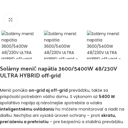
Klikni pre zväčšenie
Solárny menič napätia 3600/5400W 48/230V
ULTRA HYBRID off-grid
Menič ponúka
on-grid aj off-grid
prevádzku, takže sa
prispôsobí potrebám vášho domu. S výkonom až
5400 W
spoľahlivo napája aj náročnejšie spotrebiče a vďaka
inteligentnému ovládaniu
ho môžete monitorovať a riadiť na
diaľku. Nechýba ani vysoká úroveň ochrany – proti
skratu,
preťaženiu a prehriatiu
– pre bezpečnú a stabilnú prevádzku.