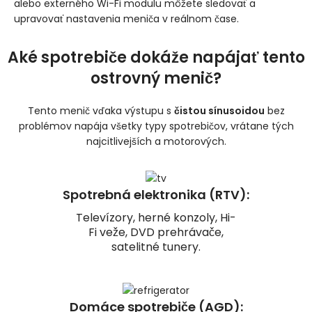
alebo externého Wi-Fi modulu môžete sledovať a
upravovať nastavenia meniča v reálnom čase.
Aké spotrebiče dokáže napájať tento
ostrovný menič?
Tento menič vďaka výstupu s
čistou sínusoidou
bez
problémov napája všetky typy spotrebičov, vrátane tých
najcitlivejších a motorových.
Spotrebná elektronika (RTV):
Televízory, herné konzoly, Hi-
Fi veže, DVD prehrávače,
satelitné tunery.
Domáce spotrebiče (AGD):