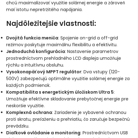
chcú maximalizovať využitie solárnej energie a zároveň
mať istotu nepretržitého napájania.
Najdôležitejšie vlastnosti:
Dvojitá funkcia meniča
: Spojenie on-grid a off-grid
režimov poskytuje maximálnu flexibilitu a efektivitu.
Jednoduchá konfigurácia
: Nastavenie parametrov
prostredníctvom prehľadného LCD displeja umožňuje
rýchlu a intuitívnu obsluhu.
Vysokonapäťový MPPT regulátor
: Dva vstupy (120-
500V) zabezpečujú optimálne využitie solárnej energie za
každých podmienok.
Kompatibilita s energetickým úložiskom Ultra 5
:
Umožňuje efektívne skladovanie prebytočnej energie pre
neskoršie využitie.
Komplexná ochrana
: Zariadenie je vybavené ochranou
proti skratu, preťaženiu a prehriatiu, čo zaručuje bezpečnú
prevádzku.
Diaľkové ovládanie a monitoring
: Prostredníctvom USB