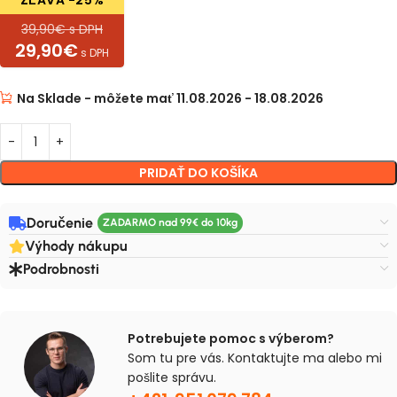
ZĽAVA -25%
39,90€ s DPH
29,90€
s DPH
Na Sklade - môžete mať 11.08.2026 - 18.08.2026
PRIDAŤ DO KOŠÍKA
Doručenie
Výhody nákupu
Podrobnosti
Potrebujete pomoc s výberom?
Som tu pre vás. Kontaktujte ma alebo mi
pošlite správu.