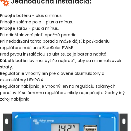
Jednoduchá inštalácia:
Pripojte batériu - plus a mínus.
Pripojte solárne pole - plus a mínus.
Pripojte záťaž - plus a mínus.
Pri odinštalovaní platí opačné poradie.
Pri nedodržaní tohto poradia môže dôjsť k poškodeniu
regulátora nabíjania BlueSolar PWM!
Pred prvou inštaláciou sa uistite, že je batéria nabitá.
Kábel k batérii by mal byť čo najkratší, aby sa minimalizovali
straty.
Regulátor je vhodný len pre olovené akumulátory a
akumulátory LiFePO4.
Regulátor nabíjania je vhodný len na reguláciu solárnych
panelov. K solárnemu regulátoru nikdy nepripájajte žiadny iný
zdroj nabíjania.