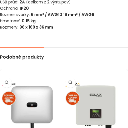
USB prúd:
2A
(celkom z 2 výstupov)
Ochrana:
IP20
Rozmer svorky:
6 mm² / AWG10 16 mm² / AWG6
Hmotnosť:
0.15 kg
Rozmery:
96 x 169 x 36 mm
Podobné produkty