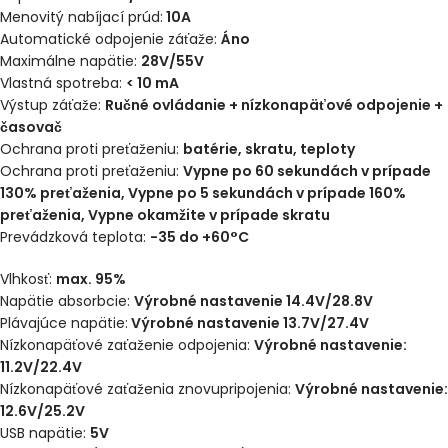
Menovitý nabíjací prúd:
10A
Automatické odpojenie záťaže:
Áno
Maximálne napätie:
28V/55V
Vlastná spotreba:
< 10 mA
Výstup záťaže:
Ručné ovládanie + nízkonapäťové odpojenie +
časovač
Ochrana proti preťaženiu:
batérie, skratu, teploty
Ochrana proti preťaženiu:
Vypne po 60 sekundách v prípade
130% preťaženia, Vypne po 5 sekundách v prípade 160%
preťaženia, Vypne okamžite v prípade skratu
Prevádzková teplota:
-35 do +60°C
Vlhkosť:
max. 95%
Napätie absorbcie:
Výrobné nastavenie 14.4V/28.8V
Plávajúce napätie:
Výrobné nastavenie 13.7V/27.4V
Nízkonapäťové zaťaženie odpojenia:
Výrobné nastavenie:
11.2V/22.4V
Nízkonapäťové zaťaženia znovupripojenia:
Výrobné nastavenie:
12.6V/25.2V
USB napätie:
5V