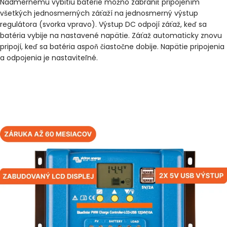
Nadmernému vybitiu batérie možno zabrániť pripojením
všetkých jednosmerných záťaží na jednosmerný výstup
regulátora (svorka vpravo). Výstup DC odpojí záťaž, keď sa
batéria vybije na nastavené napätie. Záťaž automaticky znovu
pripojí, keď sa batéria aspoň čiastočne dobije. Napätie pripojenia
a odpojenia je nastaviteľné.