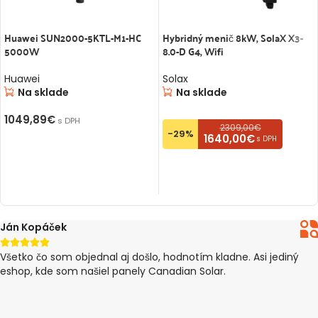
Huawei SUN2000-5KTL-M1-HC
Hybridný menič 8kW, SolaX X3-
5000W
8.0-D G4, Wifi
Huawei
Solax
Na sklade
Na sklade
1049,89
€
s DPH
2309,00€
-29%
1640,00€
s DPH
PRIDAŤ DO KOŠÍKA
PRIDAŤ DO KOŠÍKA
Peter Pillár





nal aj došlo, hodnotím kladne. Asi jediný
tovar došiel v por
iel panely Canadian Solar.
(eshop ma informo