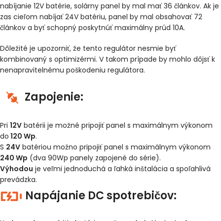
nabíjanie 12V batérie, solárny panel by mal mať 36 článkov. Ak je
zas cieľom nabíjať 24V batériu, panel by mal obsahovať 72
článkov a byť schopný poskytnúť maximálny prúd 10A.
Dôležité je upozorniť, že tento regulátor nesmie byť
kombinovaný s optimizérmi. V takom prípade by mohlo dôjsť k
nenapravitelnému poškodeniu regulátora.
Zapojenie:
Pri
12V
batérii je možné pripojiť panel s maximálnym výkonom
do
120 Wp
.
S
24V
batériou možno pripojiť panel s maximálnym výkonom
240 Wp
(dva 90Wp panely zapojené do série).
Výhodou
je veľmi jednoduchá a ľahká inštalácia a spoľahlivá
prevádzka.
Napájanie DC spotrebičov: