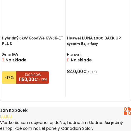
Hybridný 8kW GoodWe GW8K-ET
Huawei LUNA 2000 BACK UP
PLUS
systém B1, 3-fázy
GoodWe
Huawei
Na sklade
Na sklade
840,00
€
s DPH
1390,00€
-17%
1150,00€
s DPH
PRIDAŤ DO KOŠÍKA
PRIDAŤ DO KOŠÍKA
Ján Kopáček





Všetko čo som objednal aj došlo, hodnotím kladne. Asi jediný
eshop, kde som našiel panely Canadian Solar.