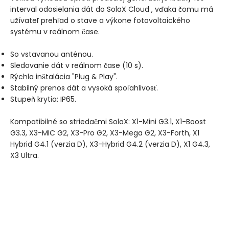
interval odosielania dát do SolaX Cloud
, vďaka čomu má
užívateľ prehľad o stave a výkone fotovoltaického
systému v reálnom čase.
So vstavanou anténou.
Sledovanie dát v reálnom čase (10 s).
Rýchla inštalácia "Plug & Play".
Stabilný prenos dát a vysoká spoľahlivosť.
Stupeň krytia: IP65.
Kompatibilné so striedačmi SolaX: X1-Mini G3.1, X1-Boost
G3.3, X3-MIC G2, X3-Pro G2, X3-Mega G2, X3-Forth, X1
Hybrid G4.1 (verzia D), X3-Hybrid G4.2 (verzia D), X1 G4.3,
X3 Ultra.