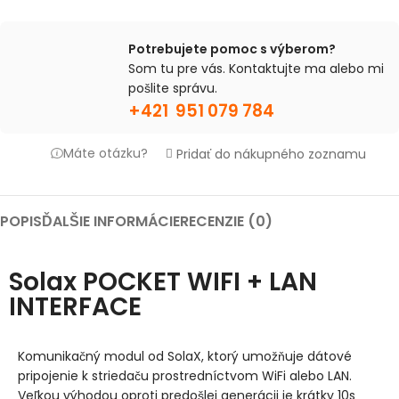
Potrebujete pomoc s výberom?
Som tu pre vás. Kontaktujte ma alebo mi
pošlite správu.
+421 951 079 784
Máte otázku?
Pridať do nákupného zoznamu
POPIS
ĎALŠIE INFORMÁCIE
RECENZIE (0)
Solax POCKET WIFI + LAN
INTERFACE
Komunikačný modul od SolaX, ktorý umožňuje dátové
pripojenie k striedaču prostredníctvom WiFi alebo LAN.
Veľkou výhodou oproti predošlej generácii je
krátky 10s