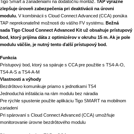
Tigo Smart a zariadeniami na dodatočnú montáž.
TAP výrazne
zlepšuje úroveň zabezpečenia pri deaktivácii na úrovni
modulu.
V kombinácii s
Cloud Connect Advanced (CCA)
ponúka
TAP neprekonateľné možnosti do vášho FV systému.
Bežná
sada
Tigo Cloud Connect Advanced Kit
už obsahuje prístupový
bod, ktorý prijíma dáta z optimizérov v okruhu 15 m. Ak je pole
modulu väčšie, je nutný tento ďalší prístupový bod.
Funkcia
Prístupový bod, ktorý sa spáruje s CCA pre použitie s TS4-A-O,
TS4-A-S a TS4-A-M
Vlastnosti a výhody
Bezdrôtovo komunikuje priamo s jednotkami TS4
Jednoduchá inštalácia na rám modulu bez náradia
Pre rýchle spustenie použite aplikáciu Tigo SMART na mobilnom
zariadení
Pri spárovaní s Cloud Connect Advanced (CCA) umožňuje
monitorovanie úrovne bezdrôtového modulu