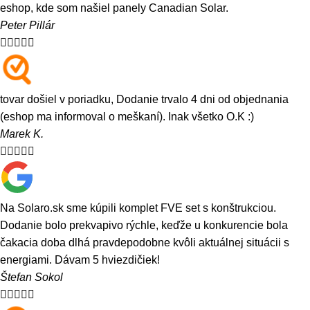
eshop, kde som našiel panely Canadian Solar.
Peter Pillár





tovar došiel v poriadku, Dodanie trvalo 4 dni od objednania
(eshop ma informoval o meškaní). Inak všetko O.K :)
Marek K.





Na Solaro.sk sme kúpili komplet FVE set s konštrukciou.
Dodanie bolo prekvapivo rýchle, keďže u konkurencie bola
čakacia doba dlhá pravdepodobne kvôli aktuálnej situácii s
energiami. Dávam 5 hviezdičiek!
Štefan Sokol




