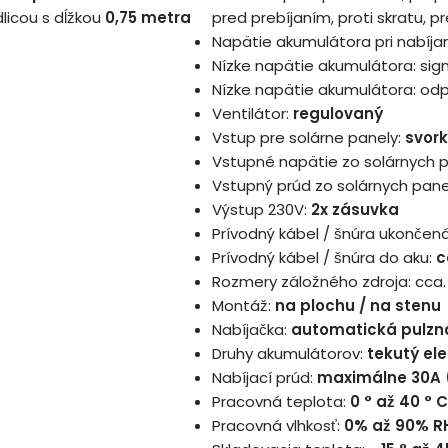
licou s dĺžkou
0,75 metra
pred prebíjaním, proti skratu, 
Napätie akumulátora pri nabíjan
Nízke napätie akumulátora: sig
Nízke napätie akumulátora: od
Ventilátor:
regulovaný
Vstup pre solárne panely:
svor
Vstupné napätie zo solárnych 
Vstupný prúd zo solárnych pan
Výstup 230V:
2x zásuvka
Prívodný kábel / šnúra ukončená 
Prívodný kábel / šnúra do aku:
c
Rozmery záložného zdroja: cca
Montáž:
na plochu / na stenu
Nabíjačka:
automatická pulzn
Druhy akumulátorov:
tekutý ele
Nabíjací prúd:
maximálne 30A (s
Pracovná teplota:
0 ° až 40 ° C
Pracovná vlhkosť:
0% až 90% R