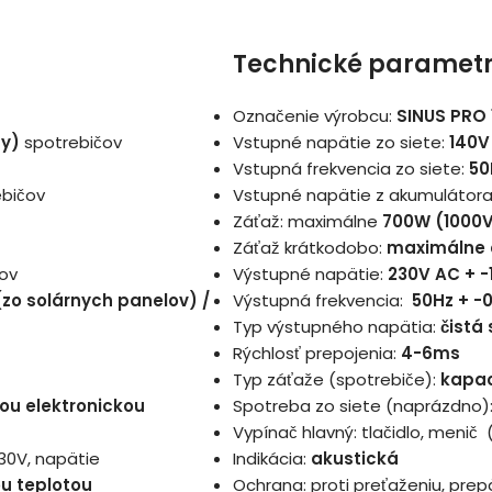
Technické paramet
Označenie výrobcu:
SINUS PRO 
ny)
spotrebičov
Vstupné napätie zo siete:
140V
Vstupná frekvencia zo siete:
50
ebičov
Vstupné napätie z akumulátora
Záťaž: maximálne
700W (1000
Záťaž krátkodobo:
maximálne 
rov
Výstupné napätie:
230V AC + -
o solárnych panelov) /
Výstupná frekvencia:
50Hz + -
Typ výstupného napätia:
čistá
Rýchlosť prepojenia:
4-6ms
Typ záťaže (spotrebiče):
kapac
ou elektronickou
Spotreba zo siete (naprázdno)
Vypínač hlavný: tlačidlo, menič
30V, napätie
Indikácia:
akustická
ou teplotou
Ochrana: proti preťaženiu, pre