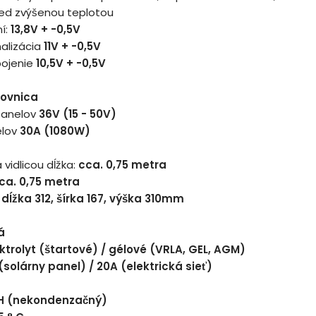
pred zvýšenou teplotou
í:
13,8V + -0,5V
nalizácia
11V + -0,5V
pojenie
10,5V + -0,5V
kovnica
panelov
36V (15 - 50V)
elov
30A (1080W)
vidlicou dĺžka:
cca. 0,75 metra
ca. 0,75 metra
.
dĺžka 312, šírka 167, výška 310mm
á
ktrolyt (štartové) / gélové (VRLA, GEL, AGM)
olárny panel) / 20A (elektrická sieť)
H (nekondenzačný)