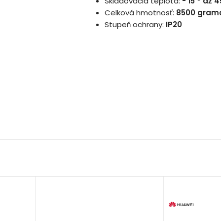
Skladovacia teplota:
- 15 ° až 4
Celková hmotnosť:
8500 gram
Stupeň ochrany:
IP20