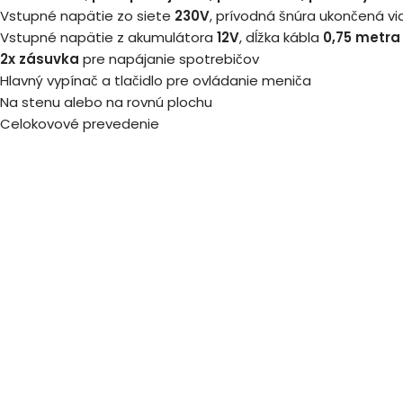
Vstupné napätie zo siete
230V
, prívodná šnúra ukončená vid
Vstupné napätie z akumulátora
12V
, dĺžka kábla
0,75 metra
2x zásuvka
pre napájanie spotrebičov
Hlavný vypínač a tlačidlo pre ovládanie meniča
Na stenu alebo na rovnú plochu
Celokovové prevedenie