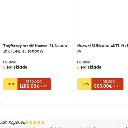
Trojfázový menič Huawei SUN2000-
Huawei SUN2000-4KTL-M1 
10KTL-M1 HC 10000W
W
Huawei
Huawei
Na sklade
Na sklade
1880,00€
1195,00€
-31%
-17%
1289,00€
995,00€
s DPH
s DPH
PRIDAŤ DO KOŠÍKA
PRIDAŤ DO KOŠÍKA
Ján Kopáček




