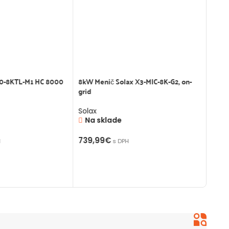
0-8KTL-M1 HC 8000
8kW Menič Solax X3-MIC-8K-G2, on-
SolaX
grid
Sola
Na
Solax
Na sklade
19,9
739,99
€
H
s DPH
PR
OŠÍKA
PRIDAŤ DO KOŠÍKA
Peter P