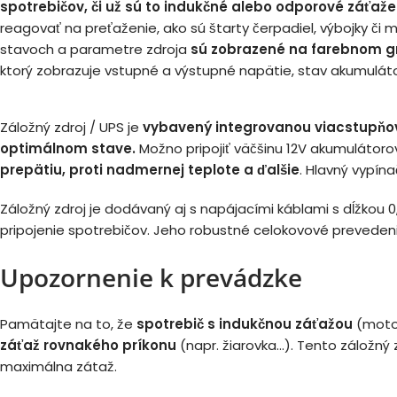
spotrebičov, či už sú to indukčné alebo odporové záťaže
reagovať na preťaženie, ako sú štarty čerpadiel, výbojky či 
stavoch a parametre zdroja
sú zobrazené na farebnom gr
ktorý zobrazuje vstupné a výstupné napätie, stav akumulátor
Záložný zdroj / UPS je
vybavený integrovanou viacstupňo
optimálnom stave.
Možno pripojiť väčšinu 12V akumulátor
prepätiu, proti nadmernej teplote a ďalšie
. Hlavný vypín
Záložný zdroj je dodávaný aj s napájacími káblami s dĺžkou
pripojenie spotrebičov. Jeho robustné celokovové prevede
Upozornenie k prevádzke
Pamätajte na to, že
spotrebič s indukčnou záťažou
(motor
záťaž rovnakého príkonu
(napr. žiarovka...). Tento záložný
maximálna zátaž.