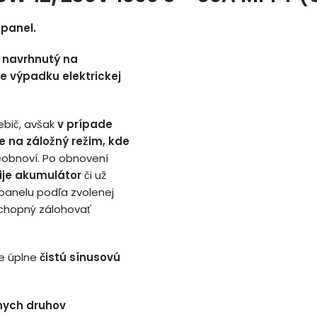
 panel.
e
navrhnutý na
e výpadku elektrickej
ebič, avšak
v prípade
e na záložný režim, kde
eobnoví. Po obnovení
ije akumulátor
či už
panelu podľa zvolenej
schopný zálohovať
e úplne
čistú sínusovú
nych druhov