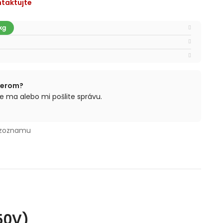
taktujte
berom?
e ma alebo mi pošlite správu.
 zoznamu
50V)