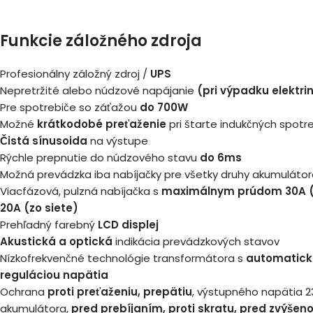
Funkcie záložného zdroja
Profesionálny záložný zdroj /
UPS
Nepretržité alebo núdzové napájanie
(pri výpadku elektri
Pre spotrebiče so záťažou
do 700W
Možné
krátkodobé preťaženie
pri štarte indukčných spotr
Čistá sínusoida
na výstupe
Rýchle prepnutie do núdzového stavu
do 6ms
Možná prevádzka iba nabíjačky pre všetky druhy akumuláto
Viacfázová, pulzná nabíjačka s
maximálnym prúdom 30A (z
20A (zo siete)
Prehľadný farebný
LCD displej
Akustická a optická
indikácia prevádzkových stavov
Nízkofrekvenčné technológie transformátora s
automatick
reguláciou napätia
Ochrana
proti preťaženiu, prepätiu
, výstupného napätia 2
akumulátora,
pred prebíjaním, proti skratu, pred zvýšen