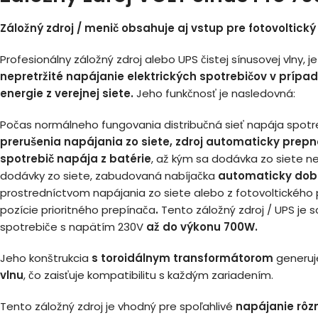
Záložný zdroj / menič obsahuje aj vstup pre fotovoltický
Profesionálny záložný zdroj alebo UPS čistej sínusovej vlny, j
nepretržité napájanie elektrických spotrebičov v prípad
energie z verejnej siete.
Jeho funkčnosť je nasledovná:
Počas normálneho fungovania distribučná sieť napája spotr
prerušenia napájania zo siete, zdroj automaticky prepn
spotrebič napája z batérie
, až kým sa dodávka zo siete n
dodávky zo siete, zabudovaná nabíjačka
automaticky dob
prostredníctvom napájania zo siete alebo z fotovoltického 
pozície prioritného prepínača
.
Tento záložný zdroj / UPS je 
spotrebiče s napätím 230V
až do výkonu 700W.
Jeho konštrukcia
s toroidálnym transformátorom
generuj
vlnu
, čo zaisťuje kompatibilitu s každým zariadením.
Tento záložný zdroj je vhodný pre spoľahlivé
napájanie rôz