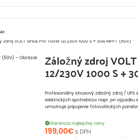
akt
ý zdroj VOLT Sinus Pro 700W 12/230V 1000 S + 30A MPPT (50V)
Záložný zdroj VOLT
12/230V 1000 S + 3
Profesionálny sínusový záložný zdroj / UPS
elektrických spotrebičov napr. pri výpadku e
umožnuje pripojenie fotovoltických panelo
Garancia najlepšej ceny
199,00
€
s DPH