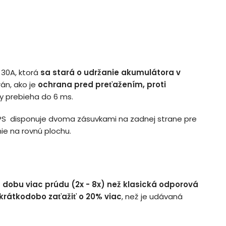
30A, ktorá
sa stará o udržanie akumulátora v
án, ako je
ochrana pred preťažením, proti
ky prebieha do 6 ms.
 UPS disponuje dvoma zásuvkami na zadnej strane pre
e na rovnú plochu.
u dobu viac prúdu (2x - 8x) než klasická odporová
krátkodobo zaťažiť o 20% viac
, než je udávaná