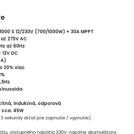
re
1000 S 12/230V (700/1000W) + 30A MPPT
 až 275V AC
Hz až 60Hz
:
12V DC
VA)
o 20% viac
1%
0,5Hz
 sínusoida
itná, indukčná, odporová
:
cca. 45W
 (3 sekundy držať pre zapnutie / vypnutie)
pätiu, výstupného napätia 230V, napätie akumulátora,