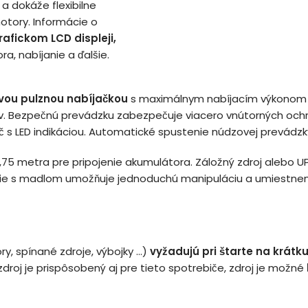
a dokáže flexibilne
motory. Informácie o
afickom LCD displeji,
a, nabíjanie a ďalšie.
vou pulznou nabíjačkou
s maximálnym nabíjacím výkonom 
ov. Bezpečnú prevádzku zabezpečuje viacero vnútorných ochr
ač s LED indikáciou. Automatické spustenie núdzovej prevádz
 0,75 metra pre pripojenie akumulátora. Záložný zdroj alebo
nie s madlom umožňuje jednoduchú manipuláciu a umiestneni
y, spínané zdroje, výbojky ...)
vyžadujú pri štarte na krátk
 zdroj je prispôsobený aj pre tieto spotrebiče, zdroj je možné