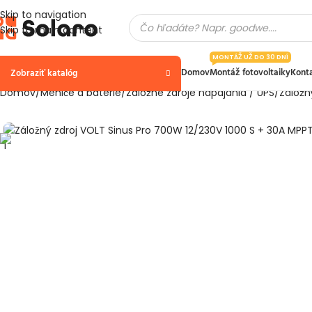
Skip to navigation
Skip to main content
MONTÁŽ UŽ DO 30 DNÍ
Domov
Montáž fotovoltaiky
Kont
Zobraziť katalóg
Domov
Meniče a batérie
Záložné zdroje napájania / UPS
Záložn