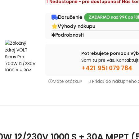
Nedostupné - pre dostuponosť Nás kon
Doručenie
Výhody nákupu
Podrobnosti
Potrebujete pomoc s vý
Som tu pre vás. Kontaktujt
+421 951 079 784
Máte otázku?
Pridať do nákupného
00W 12/230V 1000 S + 30A MPPT (