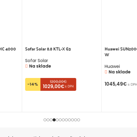
HC 4000
Sofar Solar 8.8 KTL-X G3
Huawei SUN200
W
Sofar Solar
Na sklade
Huawei
Na sklade
1200,00€
1045,49
€
-14%
s DP
1029,00€
s DPH
PRIDAŤ DO K
PRIDAŤ DO KOŠÍKA