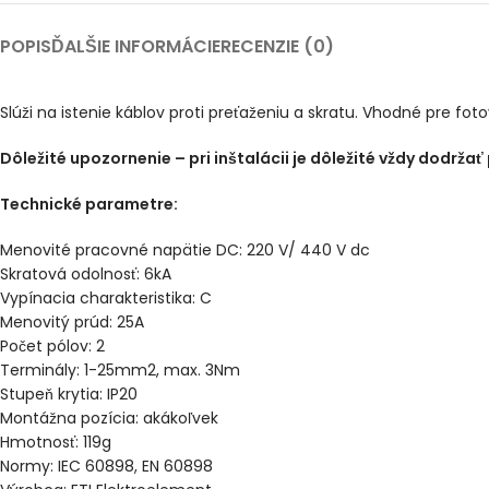
POPIS
ĎALŠIE INFORMÁCIE
RECENZIE (0)
Slúži na istenie káblov proti preťaženiu a skratu. Vhodné pre fotov
Dôležité upozornenie – pri inštalácii je dôležité vždy dodržať 
Technické parametre:
Menovité pracovné napätie DC: 220 V/ 440 V dc
Skratová odolnosť: 6kA
Vypínacia charakteristika: C
Menovitý prúd: 25A
Počet pólov: 2
Terminály: 1-25mm2, max. 3Nm
Stupeň krytia: IP20
Montážna pozícia: akákoľvek
Hmotnosť: 119g
Normy: IEC 60898, EN 60898