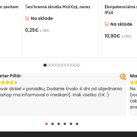
ým závitom
Šesťhranná skrutka M10X25, nerez
Ekvipotenciálná 
IP20
Na sklade
Na sklade
0,25
€
s DPH
10,90
€
s DPH
PRIDAŤ DO KOŠÍKA
PRIDAŤ DO K
eter Pillár
Ma






ovar došiel v poriadku, Dodanie trvalo 4 dni od objednania
Na 
eshop ma informoval o meškaní). Inak všetko O.K :)
Dod
čak
ene