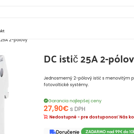
akt
č 25A 2-pólový
DC istič 25A 2-pólo
Jednosmerný 2-pólový istič s menovitým pr
fotovoltické systémy.
Garancia najlepšej ceny
27,90
€
s DPH
Nedostupné - pre dostuponosť Nás ko
Doručenie