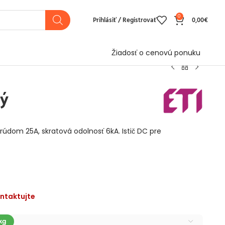
0
Prihlásiť / Registrovať
0,00
€
Žiadosť o cenovú ponuku
vý
údom 25A, skratová odolnosť 6kA. Istič DC pre
ntaktujte