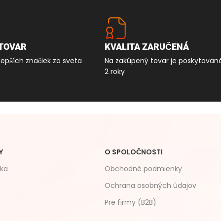
TOVAR
KVALITA ZARUČENÁ
lepších značiek zo sveta
Na zakúpený tovar je poskytovan
2 roky
Y
O SPOLOČNOSTI
čka
Obchodné podmienky
Ochrana osobných údajov
Pre firmy (B2B)