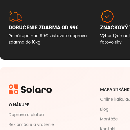
DORUČENIE ZDARMA OD 99€
ZNAČKOVÝ 
Pri nákupe nad 99€ získavate dopravu
Výber tých naj
zdarma do 10kg
fotovoltiky
MAPA STRÁNK
Online kalkula
O NÁKUPE
Blog
Doprava a platba
Montáže
Reklamácie a vrátenie
Kontakt