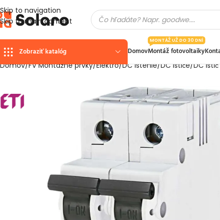
Skip to navigation
Skip to main content
MONTÁŽ UŽ DO 30 DNÍ
Domov
Montáž fotovoltaiky
Kont
Zobraziť katalóg
Domov
FV Montážne prvky
Elektro
DC istenie
DC ističe
DC isti