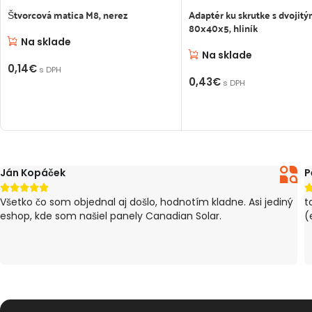
Štvorcová matica M8, nerez
Adaptér ku skrutke s dvojit
80x40x5, hliník
Na sklade
Na sklade
0,14
€
s DPH
0,43
€
s DPH
PRIDAŤ DO KOŠÍKA
PRIDAŤ DO KOŠÍKA
Ján Kopáček
P





Všetko čo som objednal aj došlo, hodnotím kladne. Asi jediný
t
eshop, kde som našiel panely Canadian Solar.
(