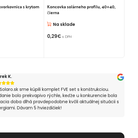
svorkovnica s krytom
Koncovka solárneho profilu, 40×40,
Imbus
čierna
Na
Na sklade
0,19
0,29
€
s DPH
PR
OŠÍKA
PRIDAŤ DO KOŠÍKA
rek K.
Štef






Solaro.sk sme kúpili komplet FVE set s konštrukciou.
S ná
anie bolo prekvapivo rýchle, keďže u konkurencie bola
spok
acia doba dlhá pravdepodobne kvôli aktuálnej situácii s
mi p
rgiami. Dávam 5 hviezdičiek!
záka
ocho