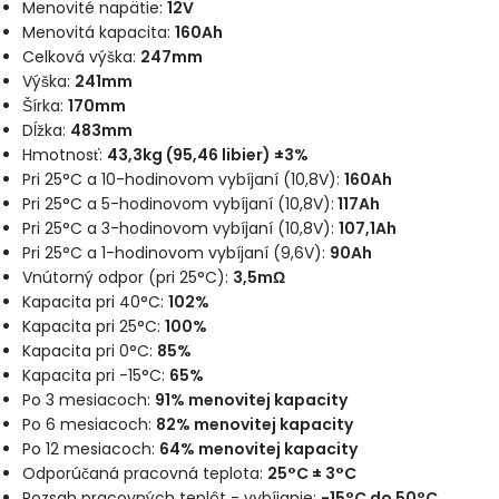
Menovité napätie:
12V
Menovitá kapacita:
160Ah
Celková výška:
247mm
Výška:
241mm
Šírka:
170mm
Dĺžka:
483mm
Hmotnosť:
43,3kg (95,46 libier) ±3%
Pri 25°C a 10-hodinovom vybíjaní (10,8V):
160Ah
Pri 25°C a 5-hodinovom vybíjaní (10,8V):
117Ah
Pri 25°C a 3-hodinovom vybíjaní (10,8V):
107,1Ah
Pri 25°C a 1-hodinovom vybíjaní (9,6V):
90Ah
Vnútorný odpor (pri 25°C):
3,5mΩ
Kapacita pri 40°C:
102%
Kapacita pri 25°C:
100%
Kapacita pri 0°C:
85%
Kapacita pri -15°C:
65%
Po 3 mesiacoch:
91% menovitej kapacity
Po 6 mesiacoch:
82% menovitej kapacity
Po 12 mesiacoch:
64% menovitej kapacity
Odporúčaná pracovná teplota:
25°C ± 3°C
Rozsah pracovných teplôt - vybíjanie:
-15°C do 50°C