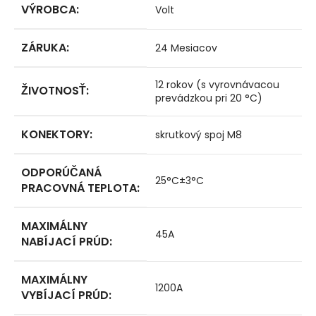
VÝROBCA
:
Volt
ZÁRUKA
:
24 Mesiacov
12 rokov (s vyrovnávacou
ŽIVOTNOSŤ
:
prevádzkou pri 20 °C)
KONEKTORY
:
skrutkový spoj M8
ODPORÚČANÁ
25°C±3°C
PRACOVNÁ TEPLOTA
:
MAXIMÁLNY
45A
NABÍJACÍ PRÚD
:
MAXIMÁLNY
1200A
VYBÍJACÍ PRÚD
: