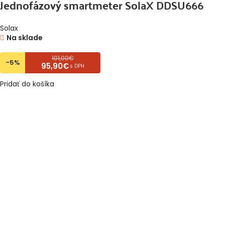
Jednofázový smartmeter SolaX DDSU666
Solax
Na sklade
101,00€
-5%
95,90€
s DPH
Pridať do košíka