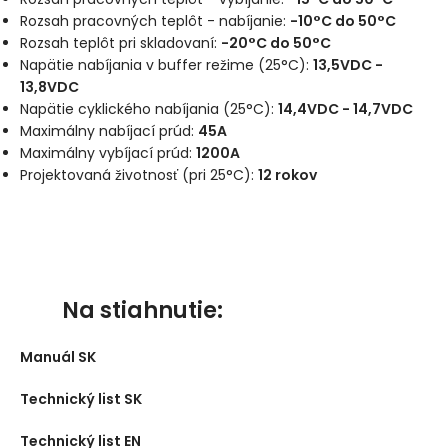
Rozsah pracovných teplôt - nabíjanie:
-10°C do 50°C
Rozsah teplôt pri skladovaní:
-20°C do 50°C
Napätie nabíjania v buffer režime (25°C):
13,5VDC -
13,8VDC
Napätie cyklického nabíjania (25°C):
14,4VDC - 14,7VDC
Maximálny nabíjací prúd:
45A
Maximálny vybíjací prúd:
1200A
Projektovaná životnosť (pri 25°C):
12 rokov
Na stiahnutie:
Manuál SK
Technický list SK
Technický list EN