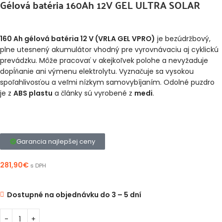
Gélová batéria 160Ah 12V GEL ULTRA SOLAR
160 Ah gélová batéria 12 V (VRLA GEL VPRO)
je bezúdržbový,
plne utesnený akumulátor vhodný pre vyrovnávaciu aj cyklickú
prevádzku. Môže pracovať v akejkoľvek polohe a nevyžaduje
dopĺňanie ani výmenu elektrolytu. Vyznačuje sa vysokou
spoľahlivosťou a veľmi nízkym samovybíjaním. Odolné puzdro
je z
ABS plastu
a články sú vyrobené z
medi
.
Garancia najlepšej ceny
281,90
€
s DPH
Dostupné na objednávku do 3 – 5 dní