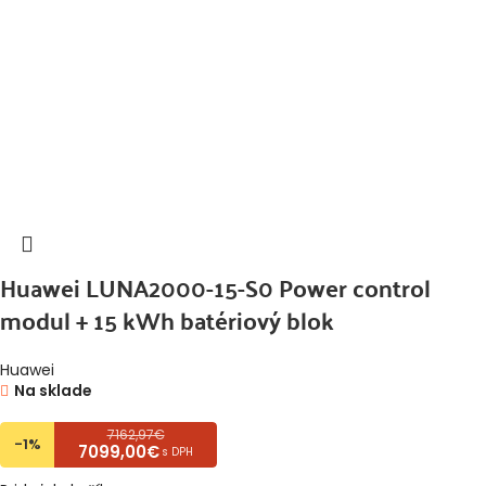
Huawei LUNA2000-15-S0 Power control
modul + 15 kWh batériový blok
Huawei
Na sklade
7162,97€
-1%
7099,00€
s DPH