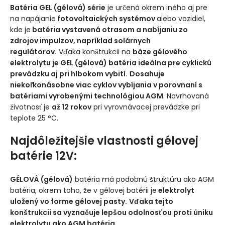
Batéria GEL (gélová) série
je určená okrem iného aj pre
na napájanie
fotovoltaických systémov
alebo vozidiel,
kde je
batéria vystavená otrasom a nabíjaniu zo
zdrojov impulzov, napríklad solárnych
regulátorov.
Vďaka konštrukcii na
báze gélového
elektrolytu je GEL (gélová) batéria ideálna pre cyklickú
prevádzku aj pri hlbokom vybití.
Dosahuje
niekoľkonásobne viac cyklov vybíjania v porovnaní s
batériami vyrobenými technológiou AGM
. Navrhovaná
životnosť je
až 12 rokov
pri vyrovnávacej prevádzke pri
teplote 25 °C.
Najdôležitejšie vlastnosti gélovej
batérie 12V:
GÉLOVÁ (gélová)
batéria má podobnú štruktúru ako AGM
batéria, okrem toho, že v gélovej batérii je
elektrolyt
uložený vo forme gélovej pasty.
Vďaka tejto
konštrukcii sa vyznačuje lepšou odolnosťou proti úniku
elektrolytu ako AGM batéria