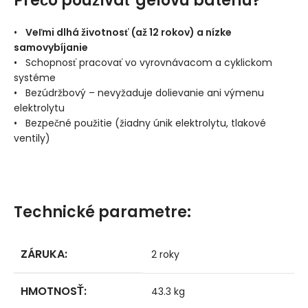
Prečo používať gélovú batériu?
•
Veľmi dlhá životnosť (až 12 rokov) a nízke
samovybíjanie
• Schopnosť pracovať vo vyrovnávacom a cyklickom
systéme
• Bezúdržbový – nevyžaduje dolievanie ani výmenu
elektrolytu
• Bezpečné použitie (žiadny únik elektrolytu, tlakové
ventily)
Technické parametre:
ZÁRUKA
:
2 roky
HMOTNOSŤ
:
43.3 kg