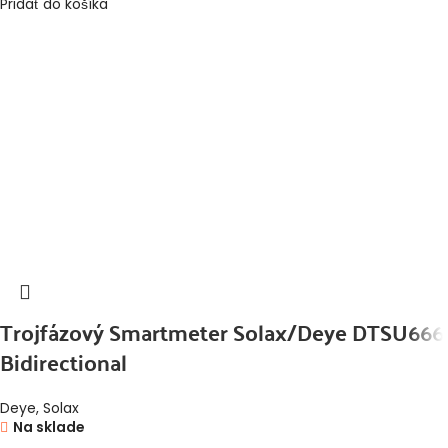
Pridať do košíka
Trojfázový Smartmeter Solax/Deye DTSU666
Bidirectional
Deye
,
Solax
Na sklade