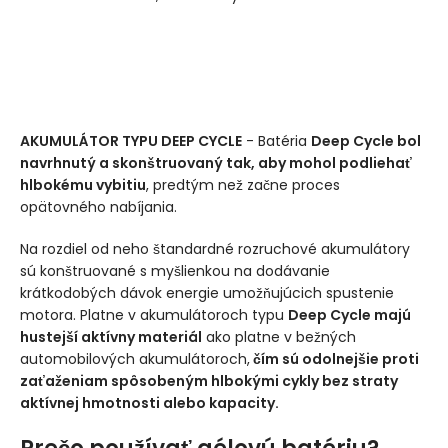
AKUMULÁTOR TYPU DEEP CYCLE
- Batéria
Deep Cycle bol
navrhnutý a skonštruovaný tak, aby mohol podliehať
hlbokému vybitiu
, predtým než začne proces
opätovného nabíjania.
Na rozdiel od neho štandardné rozruchové akumulátory
sú konštruované s myšlienkou na dodávanie
krátkodobých dávok energie umožňujúcich spustenie
motora. Platne v akumulátoroch typu
Deep Cycle majú
hustejší aktívny materiál
ako platne v bežných
automobilových akumulátoroch,
čím sú odolnejšie proti
zaťaženiam spôsobeným hlbokými cykly bez straty
aktívnej hmotnosti alebo kapacity.