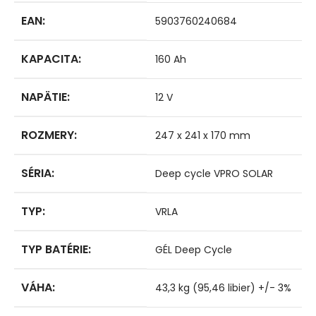
EAN
:
5903760240684
KAPACITA
:
160 Ah
NAPÄTIE
:
12 V
ROZMERY
:
247 x 241 x 170 mm
SÉRIA
:
Deep cycle VPRO SOLAR
TYP
:
VRLA
TYP BATÉRIE
:
GÉL Deep Cycle
VÁHA
:
43,3 kg (95,46 libier) +/- 3%