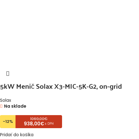
5kW Menič Solax X3-MIC-5K-G2, on-grid
Solax
Na sklade
1069,00€
-12%
938,00€
s DPH
Pridať do košíka