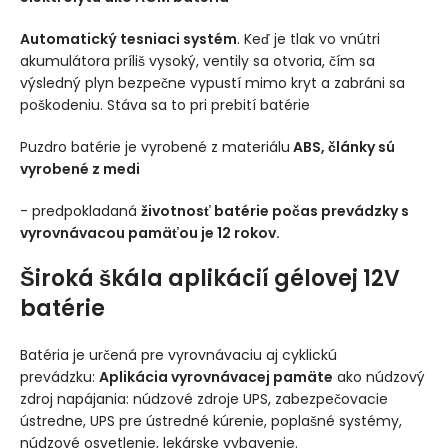
Automatický tesniaci systém
. Keď je tlak vo vnútri
akumulátora príliš vysoký, ventily sa otvoria, čím sa
výsledný plyn bezpečne vypustí mimo kryt a zabráni sa
poškodeniu. Stáva sa to pri prebití batérie
Puzdro batérie je vyrobené z materiálu
ABS, články sú
vyrobené z medi
- predpokladaná
životnosť batérie počas prevádzky s
vyrovnávacou pamäťou je 12 rokov.
Široká škála aplikácií gélovej 12V
batérie
Batéria je určená pre vyrovnávaciu aj cyklickú
prevádzku:
Aplikácia vyrovnávacej pamäte
ako núdzový
zdroj napájania: núdzové zdroje UPS, zabezpečovacie
ústredne, UPS pre ústredné kúrenie, poplašné systémy,
núdzové osvetlenie, lekárske vybavenie.