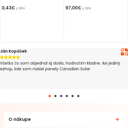
0,43
€
97,00
€
s DPH
s DPH
PRIDAŤ DO KOŠÍKA
VÝBER MOŽNOSTÍ
Ján Kopáček





Všetko čo som objednal aj došlo, hodnotím kladne. Asi jediný
eshop, kde som našiel panely Canadian Solar.
O nákupe