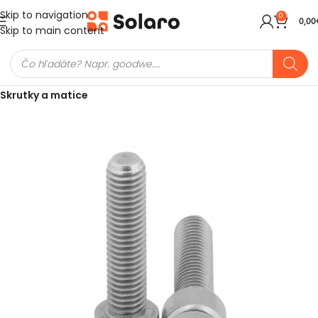
Skip to navigation
0
0,00
Skip to main content
Domov
FV Montážne prvky
Spojovací material
Skrutky a matice