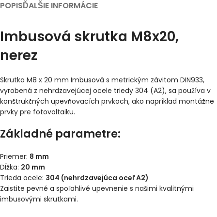
POPIS
ĎALŠIE INFORMÁCIE
Imbusová skrutka M8x20,
nerez
Skrutka M8 x 20 mm Imbusová s metrickým závitom DIN933,
vyrobená z nehrdzavejúcej ocele triedy 304 (A2), sa používa v
konštrukčných upevňovacích prvkoch, ako napríklad montážne
prvky pre fotovoltaiku.
Základné parametre:
Priemer:
8 mm
Dĺžka:
20 mm
Trieda ocele:
304 (nehrdzavejúca oceľ A2)
Zaistite pevné a spoľahlivé upevnenie s našimi kvalitnými
imbusovými skrutkami.