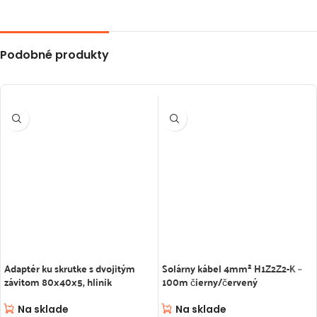
Podobné produkty
Adaptér ku skrutke s dvojitým
Solárny kábel 4mm² H1Z2Z2-K –
závitom 80x40x5, hliník
100m čierny/červený
Na sklade
Na sklade