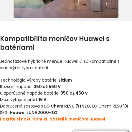
Kompatibilita meničov Huawei s
batériami
Jednofázové hybridné meniče Huawei L1 sú kompatibilné s
viacerými typmi batérií.
Technológia výroby batérie:
Lítium
Rozsah napätia:
350 až 560 V
Odporúčané napätie batérie:
350 až 450 V
Max. vybíjací prúd:
16 A
Dopručená zostava s
LG Chem RESU
7H SEG
, LG Chem RESU 10H
SEG,
Huawei LUNA2000
-SO
Pozrite si našu ponuku batérií k meničom Huawei