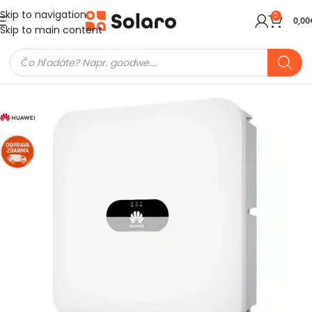
Skip to navigation
0
0,00
Skip to main content
Domov
Meniče a batérie
Hybridné meniče
Huawei