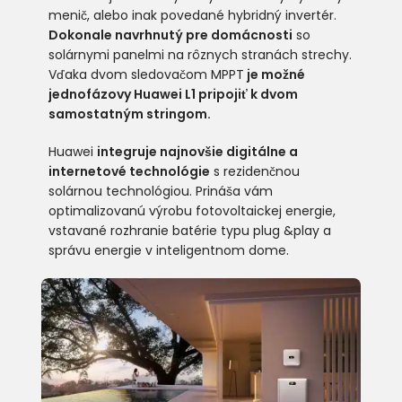
menič, alebo inak povedané hybridný invertér.
Dokonale navrhnutý pre domácnosti
so
solárnymi panelmi na rôznych stranách strechy.
Vďaka dvom sledovačom MPPT
je možné
jednofázovy Huawei L1 pripojiť k dvom
samostatným stringom.
Huawei
integruje najnovšie digitálne a
internetové technológie
s rezidenčnou
solárnou technológiou.
Prináša vám
optimalizovanú výrobu fotovoltaickej energie,
vstavané rozhranie batérie typu plug &play
a
správu energie v inteligentnom dome.