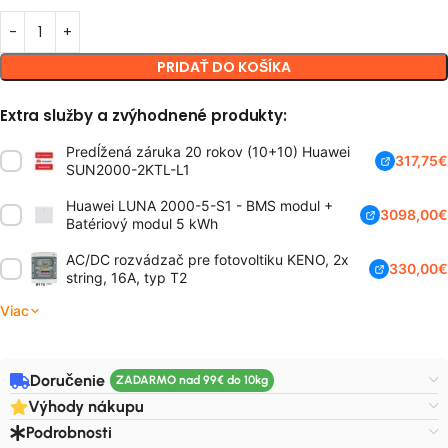
PRIDAŤ DO KOŠÍKA
Extra služby a zvýhodnené produkty:
Predĺžená záruka 20 rokov (10+10) Huawei
317,75
€
SUN2000-2KTL-L1
Huawei LUNA 2000-5-S1 - BMS modul +
3098,00
€
Batériový modul 5 kWh
AC/DC rozvádzač pre fotovoltiku KENO, 2x
330,00
€
string, 16A, typ T2
154,99
€
Viac
Doručenie
Výhody nákupu
Podrobnosti