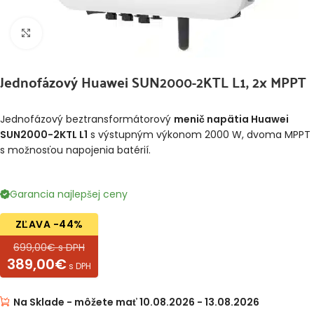
Klikni pre zväčšenie
Jednofázový Huawei SUN2000-2KTL L1, 2x MPPT
Jednofázový beztransformátorový
menič napätia Huawei
SUN2000-2KTL L1
s výstupným výkonom 2000 W, dvoma MPPT
s možnosťou napojenia batérií.
Garancia najlepšej ceny
ZĽAVA -44%
699,00€ s DPH
389,00€
s DPH
Na Sklade - môžete mať 10.08.2026 - 13.08.2026