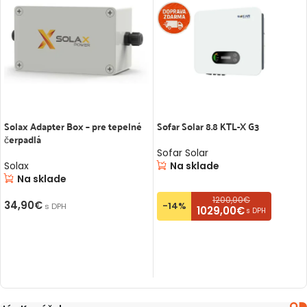
Solax Adapter Box – pre tepelné
Sofar Solar 8.8 KTL-X G3
čerpadlá
Sofar Solar
Solax
Na sklade
Na sklade
1200,00€
34,90
€
-14%
s DPH
1029,00€
s DPH
PRIDAŤ DO KOŠÍKA
PRIDAŤ DO KOŠÍKA