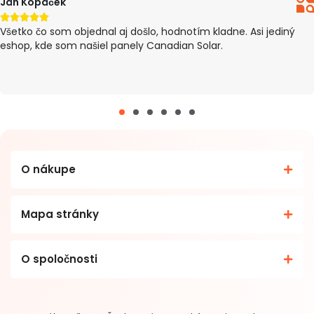
Peter Pillár





tovar došiel v poriadku, Dodanie trvalo 4 dni od objednania
(eshop ma informoval o meškaní). Inak všetko O.K :)
O nákupe
Mapa stránky
O spoločnosti