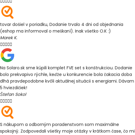





tovar došiel v poriadku, Dodanie trvalo 4 dni od objednania
(eshop ma informoval o meškaní). Inak všetko O.K :)
Marek K.





Na Solaro.sk sme kúpili komplet FVE set s konštrukciou. Dodanie
bolo prekvapivo rýchle, keďže u konkurencie bola čakacia doba
dlhá pravdepodobne kvôli aktuálnej situácii s energiami. Dávam
5 hviezdičiek!
Štefan Sokol





S nákupom a odborným poradenstvom som maximálne
spokojný. Zodpovedali všetky moje otázky v krátkom čase, čo mi