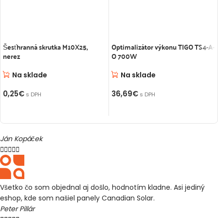
Šesťhranná skrutka M10X25,
Optimalizátor výkonu TIGO TS4-A-
nerez
O 700W
Na sklade
Na sklade
0,25
€
36,69
€
s DPH
s DPH
PRIDAŤ DO KOŠÍKA
PRIDAŤ DO KOŠÍKA
Ján Kopáček





Všetko čo som objednal aj došlo, hodnotím kladne. Asi jediný
eshop, kde som našiel panely Canadian Solar.
Peter Pillár