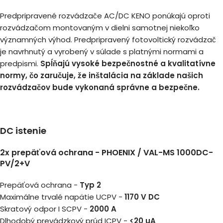
Predpripravené rozvádzače AC/DC KENO ponúkajú oproti
rozvádzačom montovaným v dielni samotnej niekoľko
významných výhod. Predpripravený fotovoltický rozvádzač
je navrhnutý a vyrobený v súlade s platnými normami a
predpismi.
Spĺňajú vysoké bezpečnostné a kvalitatívne
normy, čo zaručuje, že inštalácia na základe našich
rozvádzačov bude vykonaná správne a bezpečne.
DC istenie
2x prepäťová ochrana -
PHOENIX / VAL-MS 1000DC-
PV/2+V
Prepäťová ochrana -
Typ 2
Maximálne trvalé napätie UCPV -
1170 V DC
Skratový odpor I SCPV -
2000 A
Dlhodobý prevádzkový prúd ICPV -
<20 uA