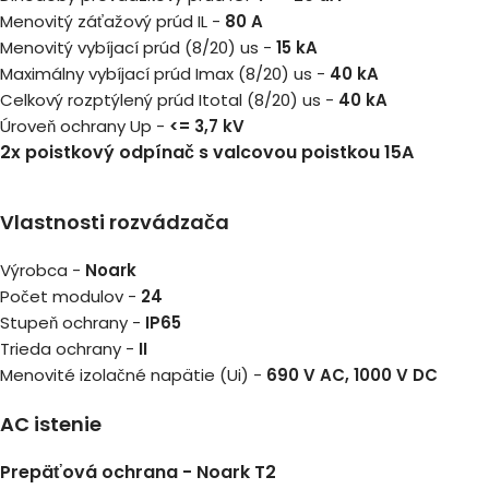
Menovitý záťažový prúd IL -
80 A
Menovitý vybíjací prúd (8/20) us -
15 kA
Maximálny vybíjací prúd Imax (8/20) us -
40 kA
Celkový rozptýlený prúd Itotal (8/20) us -
40 kA
Úroveň ochrany Up -
<= 3,7 kV
2x poistkový odpínač s valcovou poistkou 15A
Vlastnosti rozvádzača
Výrobca -
Noark
Počet modulov -
24
Stupeň ochrany -
IP65
Trieda ochrany -
II
Menovité izolačné napätie (Ui) -
690 V AC, 1000 V DC
AC istenie
Prepäťová ochrana -
Noark T2