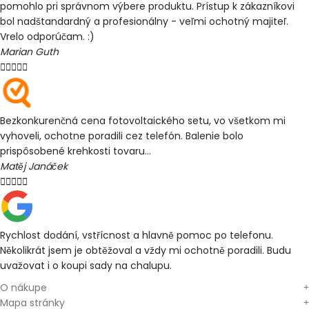
pomohlo pri správnom výbere produktu. Prístup k zákazníkovi
bol nadštandardný a profesionálny - veľmi ochotný majiteľ.
Vrelo odporúčam. :)
Marian Guth





Bezkonkurenčná cena fotovoltaického setu, vo všetkom mi
vyhoveli, ochotne poradili cez telefón. Balenie bolo
prispôsobené krehkosti tovaru...
Matěj Janáček





Rychlost dodání, vstřícnost a hlavně pomoc po telefonu.
Několikrát jsem je obtěžoval a vždy mi ochotně poradili. Budu
uvažovat i o koupi sady na chalupu.
O nákupe
Mapa stránky