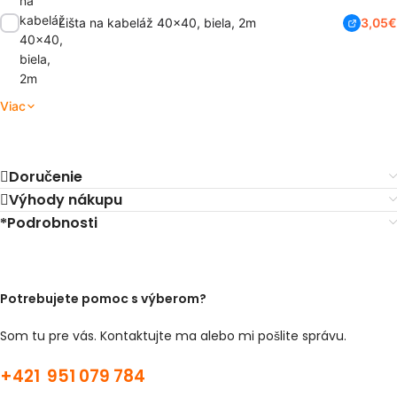
Lišta na kabeláž 40x40, biela, 2m
3,05
€
4,35
€
Viac
Doručenie
Výhody nákupu
Podrobnosti
Potrebujete pomoc s výberom?
Som tu pre vás. Kontaktujte ma alebo mi pošlite správu.
+421 951 079 784