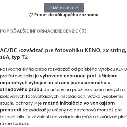
Máte otázku?
Pridať do nákupného zoznamu
POPIS
ĎALŠIE INFORMÁCIE
RECENZIE (0)
AC/DC rozvádzač pre fotovoltiku KENO, 2x string,
16A, typ T2
Rozvodná skriňa alebo rozvádzač od poľského výrobcu KENO
pre fotovoltaiku
je vybavená ochranou proti účinkom
nepriamych výbojov na strane jednosmerného a
striedavého prúdu
. Je určený na použitie v uzemnených a
izolovaných fotovoltaických inštaláciách. Vďaka vysokému
stupňu ochrany IP je
možná inštalácia vo vonkajšom
prostredí
. Rozvádzač je určený na povrchovú montáž pre
fotovoltaiku. V závislosti od zariadenia môže rozvádzač plniť
rôzne funkcie.