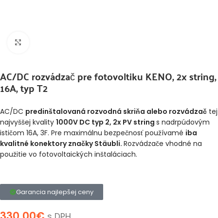
Klikni pre zväčšenie
AC/DC rozvádzač pre fotovoltiku KENO, 2x string,
16A, typ T2
AC/DC
predinštalovaná rozvodná skriňa alebo rozvádzač
tej
najvyššej kvality
1000V DC typ 2, 2x PV string
s nadrpúdovým
ističom 16A, 3F. Pre maximálnu bezpečnosť používamé
iba
kvalitné konektory značky Stäubli.
Rozvádzače vhodné na
použitie vo fotovoltaických inštaláciach.
Garancia najlepšej ceny
330,00
€
s DPH