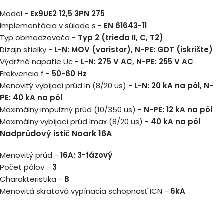
Model -
Ex9UE2 12,5 3PN 275
Implementácia v súlade s -
EN 61643-11
Typ obmedzovača -
Typ 2 (trieda II, C, T2)
Dizajn stielky -
L-N: MOV (varistor), N-PE: GDT (iskrište)
Výdržné napätie Uc -
L-N: 275 V AC, N-PE: 255 V AC
Frekvencia f -
50-60 Hz
Menovitý vybíjací prúd In (8/20 us) -
L-N: 20 kA na pól, N-
PE: 40 kA na pól
Maximálny impulzný prúd (10/350 us) -
N-PE: 12 kA na pól
Maximálny vybíjací prúd Imax (8/20 us) -
40 kA na pól
Nadprúdový istič
Noark 16A
Menovitý prúd -
16A; 3-fázový
Počet pólov -
3
Charakteristika -
B
Menovitá skratová vypínacia schopnosť ICN -
6kA