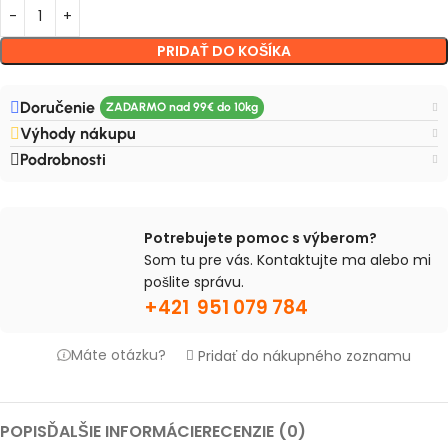
PRIDAŤ DO KOŠÍKA
Doručenie
Výhody nákupu
Podrobnosti
Potrebujete pomoc s výberom?
Som tu pre vás. Kontaktujte ma alebo mi
pošlite správu.
+421 951 079 784
Máte otázku?
Pridať do nákupného zoznamu
POPIS
ĎALŠIE INFORMÁCIE
RECENZIE (0)