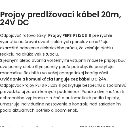
Projoy predlžovací kábel 20m,
24V DC
Odpojovač fotovoltaiky
Projoy PEFS‐PL120S‐11
pre rýchle
vypnutie na úrovni dvoch solárnych panelov umožňuje
okamžité odpojenie elektrického prúdu, čo zaisťuje rýchlu
reakciu na akúkoľvek situáciu.
S jedným alebo dvoma voliteľnými vstupmi môžete pripojiť buď
dva panely alebo štyri panely podľa potreby, čo poskytuje
maximálnu flexibilitu vo vašej energetickej konfigurácii.
Ovládanie a komunikácia funguje cez kábel DC 24V.
Odpojovač Projoy PEFS‐PL120S‐11 poskytuje bezpečnú a spoľahlivú
prevádzku aj za extrémnych podmienok. Ponúka dve možnosti
ochranného vypínania – ručné a automatické podľa teploty,
umožňuje individuálne nastavenie a kontrolu nad zariadením
podľa aktuálnych potrieb a podmienok.