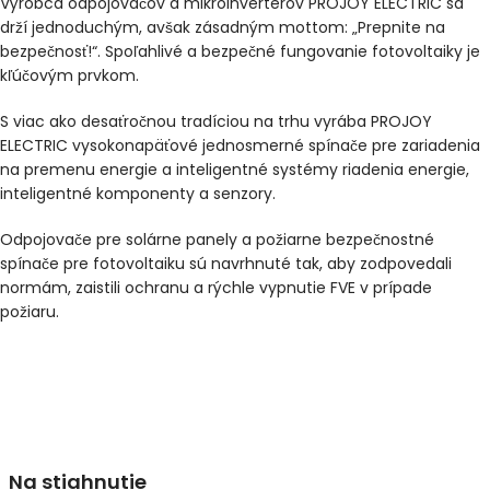
Výrobca odpojovačov a mikroinverterov PROJOY ELECTRIC sa
drží jednoduchým, avšak zásadným mottom: „Prepnite na
bezpečnosť!“. Spoľahlivé a bezpečné fungovanie fotovoltaiky je
kľúčovým prvkom.
S viac ako desaťročnou tradíciou na trhu vyrába PROJOY
ELECTRIC vysokonapäťové jednosmerné spínače pre zariadenia
na premenu energie a inteligentné systémy riadenia energie,
inteligentné komponenty a senzory.
Odpojovače pre solárne panely a požiarne bezpečnostné
spínače pre fotovoltaiku sú navrhnuté tak, aby zodpovedali
normám, zaistili ochranu a rýchle vypnutie FVE v prípade
požiaru.
Na stiahnutie