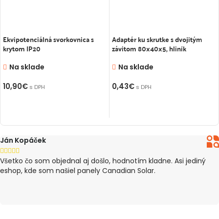
Ekvipotenciálná svorkovnica s
Adaptér ku skrutke s dvojitým
krytom IP20
závitom 80x40x5, hliník
Na sklade
Na sklade
10,90
€
0,43
€
s DPH
s DPH
PRIDAŤ DO KOŠÍKA
PRIDAŤ DO KOŠÍKA
Ján Kopáček





Všetko čo som objednal aj došlo, hodnotím kladne. Asi jediný
eshop, kde som našiel panely Canadian Solar.