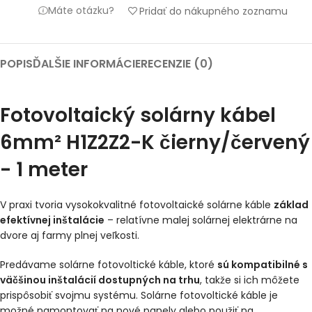
Máte otázku?
Pridať do nákupného zoznamu
POPIS
ĎALŠIE INFORMÁCIE
RECENZIE (0)
Fotovoltaický solárny kábel
6mm² H1Z2Z2-K čierny/červený
- 1 meter
V praxi tvoria vysokokvalitné fotovoltaické solárne káble
základ
efektívnej inštalácie
– relatívne malej solárnej elektrárne na
dvore aj farmy plnej veľkosti.
Predávame solárne fotovoltické káble, ktoré
sú kompatibilné s
väčšinou inštalácií dostupných na trhu
, takže si ich môžete
prispôsobiť svojmu systému. Solárne fotovoltické káble je
možné namontovať na nové panely alebo použiť na