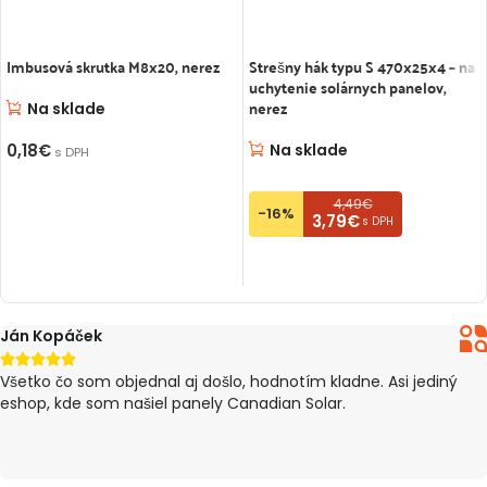
Imbusová skrutka M8x20, nerez
Strešny hák typu S 470x25x4 – na
uchytenie solárnych panelov,
nerez
Na sklade
0,18
€
Na sklade
s DPH
PRIDAŤ DO KOŠÍKA
4,49€
-16%
3,79€
s DPH
PRIDAŤ DO KOŠÍKA
Ján Kopáček





Všetko čo som objednal aj došlo, hodnotím kladne. Asi jediný
eshop, kde som našiel panely Canadian Solar.