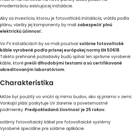
modernizáciu existujúcej inštalácie.
Aby sa investícia, ktorou je fotovoltická inštalácia, vrátila podľa
plánu, všetky jej komponenty by mali
zabezpečiť plnú
elektrickú účinnosť.
Vo FV inštaláciách by sa mali používať
solárne fotovoltické
káble vyrobené podľa prísnej európskej normy EN 50618
.
Takéto prehnané požiadavky budú spĺňať len správne vyrobené
káble, ktoré
prešli dlhodobými testami a sú certifikované
akreditovaným laboratóriom.
Charakteristika
Môže byť použitý vo vnútri aj mimo budov, ako aj priamo v zemi.
Vonkajší plášť poskytuje UV žiarenie a poveternostné
podmienky.
Predpokladaná životnosť je 25 rokov.
solárny fotovoltaický kábel pre fotovoltaické systémy
Vyrobené špeciálne pre solárne aplikácie