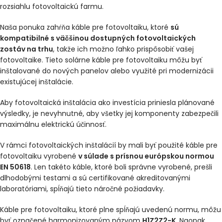
rozsiahlu fotovoltaickú farmu.
Naša ponuka zahŕňa káble pre fotovoltaiku, ktoré
sú
kompatibilné s väčšinou dostupných fotovoltaických
zostáv na trhu
, takže ich možno ľahko prispôsobiť vašej
fotovoltaike. Tieto solárne káble pre fotovoltaiku môžu byť
inštalované do nových panelov alebo využité pri modernizácii
existujúcej inštalácie.
Aby fotovoltaická inštalácia ako investícia priniesla plánované
výsledky, je nevyhnutné, aby všetky jej komponenty zabezpečili
maximálnu elektrickú účinnosť.
V rámci fotovoltaických inštalácií by mali byť použité káble pre
fotovoltaiku vyrobené
v súlade s prísnou európskou normou
EN 50618
. Len takéto káble, ktoré boli správne vyrobené, prešli
dlhodobými testami a sú certifikované akreditovanými
laboratóriami, spĺňajú tieto náročné požiadavky.
Káble pre fotovoltaiku, ktoré plne spĺňajú uvedenú normu, môžu
byť označené harmonizovaným názvom
H1Z2Z2-K
. Naopak,