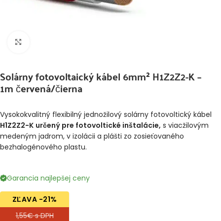
Klikni pre zväčšenie
Solárny fotovoltaický kábel 6mm² H1Z2Z2-K –
1m červená/čierna
Vysokokvalitný flexibilný jednožilový solárny fotovoltický kábel
H1Z2Z2-K
určený pre fotovoltické inštalácie,
s viacžilovým
medeným jadrom, v izolácii a plášti zo zosieťovaného
bezhalogénového plastu.
Garancia najlepšej ceny
ZĽAVA -21%
1,55€ s DPH