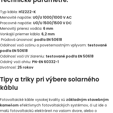
Typ kábla:
H1Z2Z2-K
Menovité napätie:
U0/U 1000/1000 V AC
Pracovné napätie:
U0/U 1500/1500 V DC
Menovitý prierez vodiča:
6 mm
Vonkajší priemer kábla:
6,2 mm
Prúdová únosnosť:
podľa EN 50618
Odolnosť voči ozónu a poveternostným vplyvom:
testované
podľa EN 50618
Odolnosť voči UV žiareniu:
testované podľa EN 50618
Odolný voči ohňu:
PN-EN 60332-1
životnosť:
25 rokov
Tipy a triky pri výbere solarného
káblu
Fotovoltaické káble vysokej kvality sú
základným stavebným
kameňom
efektívnych fotovoltaických systémov, či už ide o
malú fotovoltaickú elektráreň na vašom dvore, alebo o