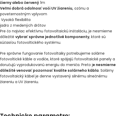
čierny alebo červený
1m
Veľmi dobrá odolnosť voči UV žiareniu,
ozónu a
poveternostným vplyvom
Vysoká flexibilita
jadro z medených drôtov
Pre čo najviac efektívnu fotovoltaickú inštaláciu, je nesmierne
dôležité
vybrať správne jednotlivé komponenty
, ktoré sú
súčasťou fotovoltického systému.
Pre správne fungovanie fotovoltaiky potrebujeme solárne
fotovoltické káble a vodiče, ktoré spájajú fotovoltaické panely a
doručujú vyprodukovanú energiu do meniča. Preto j
e nesmierne
dôležité venovať pozornosť kvalite solárneho kábla
. Solárny
fotovoltaický kábel je denne vystavený silnému slnečnému
žiareniu a UV žiareniu.
Technicke parametre: