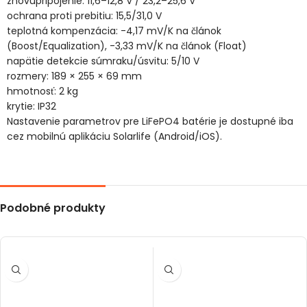
znovupripojenie: 11,6–12,8 V / 23,2–25,6 V
ochrana proti prebitiu: 15,5/31,0 V
teplotná kompenzácia: -4,17 mV/K na článok
(Boost/Equalization), -3,33 mV/K na článok (Float)
napätie detekcie súmraku/úsvitu: 5/10 V
rozmery: 189 × 255 × 69 mm
hmotnosť: 2 kg
krytie: IP32
Nastavenie parametrov pre LiFePO4 batérie je dostupné iba
cez mobilnú aplikáciu Solarlife (
Android
/
iOS
).
Podobné produkty