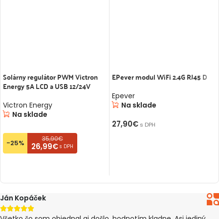
Solárny regulátor PWM Victron
EPever modul WiFi 2.4G RJ45 D
Energy 5A LCD a USB 12/24V
Epever
Victron Energy
Na sklade
Na sklade
27,90
€
s DPH
35,90€
PRIDAŤ DO KOŠÍKA
-25%
26,99€
s DPH
PRIDAŤ DO KOŠÍKA
Ján Kopáček





Všetko čo som objednal aj došlo, hodnotím kladne. Asi jediný